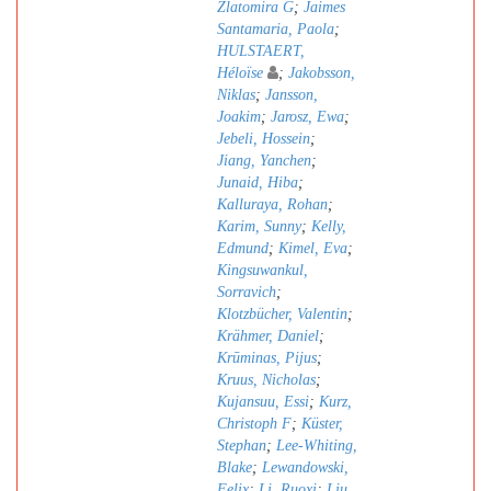
Zlatomira G
;
Jaimes
Santamaria, Paola
;
HULSTAERT,
Héloïse
;
Jakobsson,
Niklas
;
Jansson,
Joakim
;
Jarosz, Ewa
;
Jebeli, Hossein
;
Jiang, Yanchen
;
Junaid, Hiba
;
Kalluraya, Rohan
;
Karim, Sunny
;
Kelly,
Edmund
;
Kimel, Eva
;
Kingsuwankul,
Sorravich
;
Klotzbücher, Valentin
;
Krähmer, Daniel
;
Krūminas, Pijus
;
Kruus, Nicholas
;
Kujansuu, Essi
;
Kurz,
Christoph F
;
Küster,
Stephan
;
Lee-Whiting,
Blake
;
Lewandowski,
Felix
;
Li, Ruoxi
;
Liu,