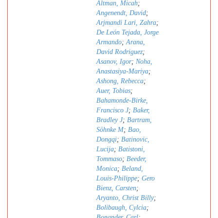
Altman, Micah
;
Angenendt, David
;
Arjmandi Lari, Zahra
;
De León Tejada, Jorge
Armando
;
Arana,
David Rodriguez
;
Asanov, Igor
;
Noha,
Anastasiya-Mariya
;
Ashong, Rebecca
;
Auer, Tobias
;
Bahamonde-Birke,
Francisco J
;
Baker,
Bradley J
;
Bartram,
Söhnke M
;
Bao,
Dongqi
;
Batinovic,
Lucija
;
Batistoni,
Tommaso
;
Beeder,
Monica
;
Beland,
Louis-Philippe
;
Gero
Bienz, Carsten
;
Aryanto, Christ Billy
;
Bolibaugh, Cylcia
;
Bonander, Carl
;