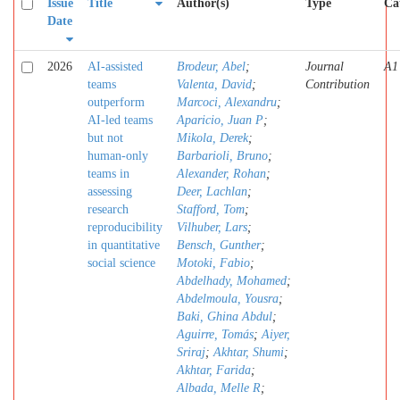
Issue
Title
Author(s)
Type
Ca
Date
2026
AI-assisted
Brodeur, Abel
;
Journal
A1
teams
Valenta, David
;
Contribution
outperform
Marcoci, Alexandru
;
AI-led teams
Aparicio, Juan P
;
but not
Mikola, Derek
;
human-only
Barbarioli, Bruno
;
teams in
Alexander, Rohan
;
assessing
Deer, Lachlan
;
research
Stafford, Tom
;
reproducibility
Vilhuber, Lars
;
in quantitative
Bensch, Gunther
;
social science
Motoki, Fabio
;
Abdelhady, Mohamed
;
Abdelmoula, Yousra
;
Baki, Ghina Abdul
;
Aguirre, Tomás
;
Aiyer,
Sriraj
;
Akhtar, Shumi
;
Akhtar, Farida
;
Albada, Melle R
;