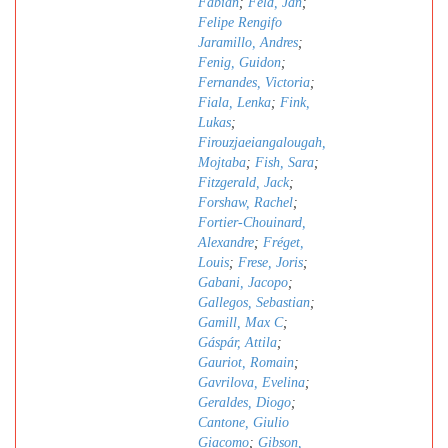
Fabian
;
Feld, Jan
;
Felipe Rengifo
Jaramillo, Andres
;
Fenig, Guidon
;
Fernandes, Victoria
;
Fiala, Lenka
;
Fink,
Lukas
;
Firouzjaeiangalougah,
Mojtaba
;
Fish, Sara
;
Fitzgerald, Jack
;
Forshaw, Rachel
;
Fortier-Chouinard,
Alexandre
;
Fréget,
Louis
;
Frese, Joris
;
Gabani, Jacopo
;
Gallegos, Sebastian
;
Gamill, Max C
;
Gáspár, Attila
;
Gauriot, Romain
;
Gavrilova, Evelina
;
Geraldes, Diogo
;
Cantone, Giulio
Giacomo
;
Gibson,