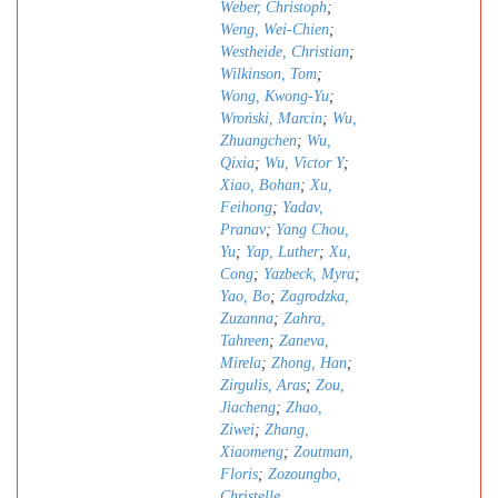
Weber, Christoph
;
Weng, Wei-Chien
;
Westheide, Christian
;
Wilkinson, Tom
;
Wong, Kwong-Yu
;
Wroński, Marcin
;
Wu,
Zhuangchen
;
Wu,
Qixia
;
Wu, Victor Y
;
Xiao, Bohan
;
Xu,
Feihong
;
Yadav,
Pranav
;
Yang Chou,
Yu
;
Yap, Luther
;
Xu,
Cong
;
Yazbeck, Myra
;
Yao, Bo
;
Zagrodzka,
Zuzanna
;
Zahra,
Tahreen
;
Zaneva,
Mirela
;
Zhong, Han
;
Zirgulis, Aras
;
Zou,
Jiacheng
;
Zhao,
Ziwei
;
Zhang,
Xiaomeng
;
Zoutman,
Floris
;
Zozoungbo,
Christelle