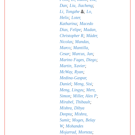
Dan
;
Liu, Jiacheng
;
Li, Tongzhe
;
Lo,
Helix
;
Loter,
Katharina
;
Macedo
Dias, Felipe
;
Madan,
Christopher R
;
Mäder,
Nicolas
;
Mandas,
Marco
;
Mantilla,
Cesar
;
Marcus, Jan
;
Marino Fages, Diego
;
Martin, Xavier
;
McWay, Ryan
;
Medina-Gaspar,
Daniel
;
Meng, Sisi
;
Meng, Lingyu
;
Merz,
Simon
;
Miller, Alex P
;
Mirabel, Thibault
;
Mishra, Dibya
Deepta
;
Mishra,
Sumit
;
Moges, Belay
W
;
Mohandes
Mojarrad, Morteza
;