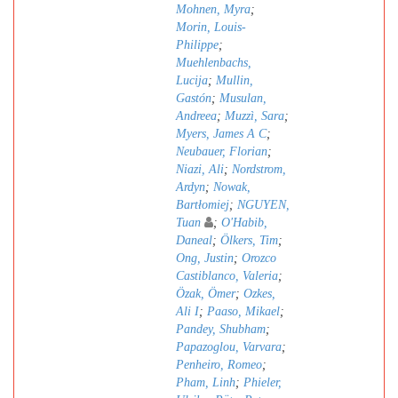
Mohnen, Myra
;
Morin, Louis-
Philippe
;
Muehlenbachs,
Lucija
;
Mullin,
Gastón
;
Musulan,
Andreea
;
Muzzì, Sara
;
Myers, James A C
;
Neubauer, Florian
;
Niazi, Ali
;
Nordstrom,
Ardyn
;
Nowak,
Bartłomiej
;
NGUYEN,
Tuan
;
O'Habib,
Daneal
;
Ölkers, Tim
;
Ong, Justin
;
Orozco
Castiblanco, Valeria
;
Özak, Ömer
;
Ozkes,
Ali I
;
Paaso, Mikael
;
Pandey, Shubham
;
Papazoglou, Varvara
;
Penheiro, Romeo
;
Pham, Linh
;
Phieler,