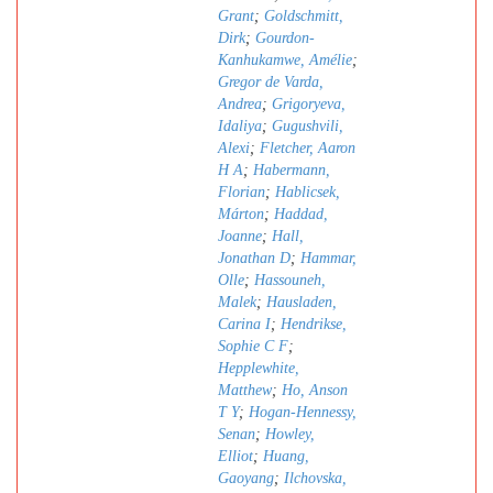
Grant
;
Goldschmitt,
Dirk
;
Gourdon-
Kanhukamwe, Amélie
;
Gregor de Varda,
Andrea
;
Grigoryeva,
Idaliya
;
Gugushvili,
Alexi
;
Fletcher, Aaron
H A
;
Habermann,
Florian
;
Hablicsek,
Márton
;
Haddad,
Joanne
;
Hall,
Jonathan D
;
Hammar,
Olle
;
Hassouneh,
Malek
;
Hausladen,
Carina I
;
Hendrikse,
Sophie C F
;
Hepplewhite,
Matthew
;
Ho, Anson
T Y
;
Hogan-Hennessy,
Senan
;
Howley,
Elliot
;
Huang,
Gaoyang
;
Ilchovska,