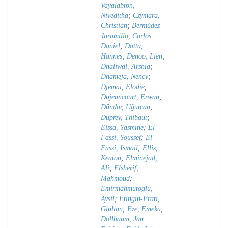
Vayalabron,
Niveditha
;
Czymara,
Christian
;
Bermúdez
Jaramillo, Carlos
Daniel
;
Datta,
Hannes
;
Denoo, Lien
;
Dhaliwal, Arshia
;
Dhameja, Nency
;
Djemai, Elodie
;
Dujeancourt, Erwan
;
Dündar, Uǧurcan
;
Duprey, Thibaut
;
Eissa, Yasmine
;
El
Fassi, Youssef
;
El
Fassi, Ismail
;
Ellis,
Keaton
;
Elminejad,
Ali
;
Elsherif,
Mahmoud
;
Emirmahmutoglu,
Aysil
;
Etingin-Frati,
Giulian
;
Eze, Emeka
;
Dollbaum, Jan