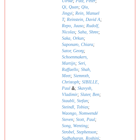
Ulrike
;
Pütz, Peter
;
Qi, Quan
;
Qiu,
Jingyi
;
Rein, Manuel
T
;
Reinstein, David A
;
Repo, Juuso
;
Rudolf,
Nicolas
;
Saha, Shree
;
Saka, Orkun
;
Saponaro, Chiara
;
Sator, Georg
;
Schoenmakers,
Martijn
;
Seri,
Raffaello
;
Shah,
Meet
;
Siemroth,
Christoph
;
SIBILLE,
Paul
;
Skavysh,
Vladimir
;
Slater, Ben
;
Staubli, Stefan
;
Steindl, Tobias
;
Waongo, Nomwendé
Steven
;
Stott, Paul
;
Song, Wenting
;
Strobel, Stephenson
;
Sudhaharan, Roshini
;