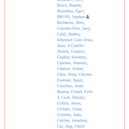
Bravo, Ramiro
;
Bronnikov, Egor
;
BRUNS, Stephan
;
Buliskeria, Nino
;
Caicedo-Silva, Sara
;
Calef, Andrea
;
Sebastian Cano Arias,
Juan
;
A Castillo
Alvarez, Gustavo
;
Caulker, Solomon
;
Cepenas, Simonas
;
Chatton, Arthur
;
Chen, Zirou
;
Chioma
Ewurum, Ngozi
;
Ciocîrlan, Anda-
Bianca
;
Clouth, Felix
J
;
Cook, Nikolai
;
Collins, Jason
;
Cornejo, Cesar
;
Craveiro, João
;
Créchet, Jonathan
;
Cui, Jing
;
Chalil