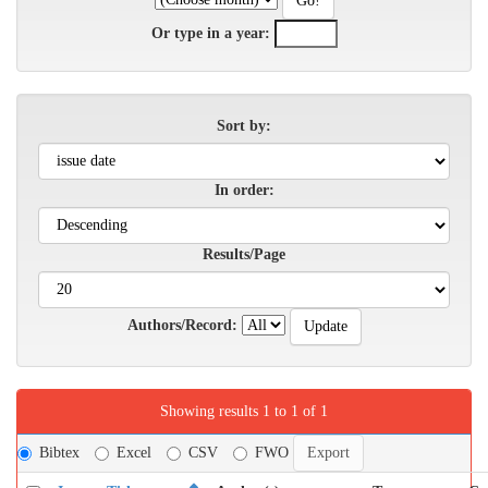
Or type in a year:
Sort by:
In order:
Results/Page
Authors/Record:
Showing results 1 to 1 of 1
Bibtex
Excel
CSV
FWO