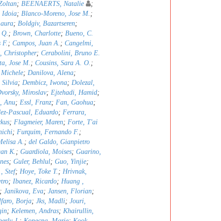
Zoltan
;
BEENAERTS, Natalie
;
 Idoia
;
Blanco-Moreno, Jose M.
;
Laura
;
Boldgiv, Bazartseren
;
 Q.
;
Brown, Charlotte
;
Bueno, C.
 F.
;
Campos, Juan A.
;
Cangelmi,
t, Christopher
;
Cerabolini, Bruno E.
ta, Jose M.
;
Cousins, Sara A. O.
;
, Michele
;
Danilova, Alena
;
 Silvia
;
Dembicz, Iwona
;
Dolezal,
vorsky, Miroslav
;
Ejtehadi, Hamid
;
n, Anu
;
Essl, Franz
;
Fan, Gaohua
;
ez-Pascual, Eduardo
;
Ferrara,
rkus
;
Flagmeier, Maren
;
Forte, T'ai
nichi
;
Furquim, Fernando F.
;
Melisa A.
;
del Galdo, Gianpietro
an K.
;
Guardiola, Moises
;
Guarino,
nes
;
Guler, Behlul
;
Guo, Yinjie
;
, Stef
;
Hoye, Toke T.
;
Hrivnak,
tro
;
Ibanez, Ricardo
;
Huang ,
;
Janikova, Eva
;
Jansen, Florian
;
faro, Borja
;
Jks, Madli
;
Jouri,
gin
;
Kelemen, Andras
;
Khairullin,
erly J.
;
Konecna, Marie
;
Kook,