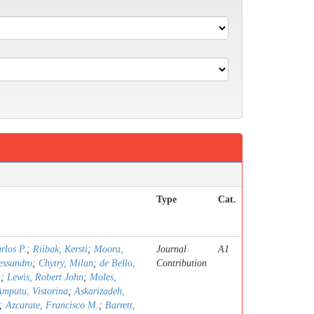
Type
Cat.
rlos P.
;
Riibak, Kersti
;
Moora,
Journal
A1
essandro
;
Chytry, Milan
;
de Bello,
Contribution
n
;
Lewis, Robert John
;
Moles,
Amputu, Vistorina
;
Askarizadeh,
;
Azcarate, Francisco M.
;
Barrett,