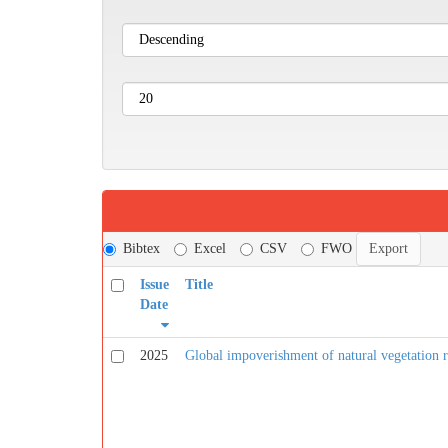
Bibtex
Excel
CSV
FWO
Issue
Title
Date
2025
Global impoverishment of natural vegetation r