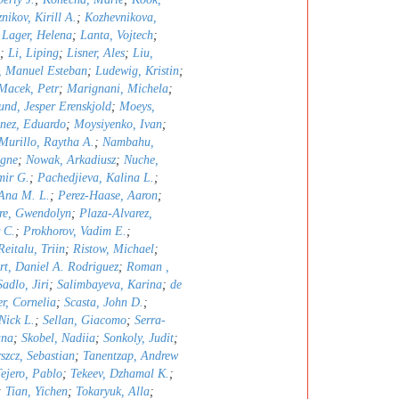
nikov, Kirill A.
;
Kozhevnikova,
;
Lager, Helena
;
Lanta, Vojtech
;
;
Li, Liping
;
Lisner, Ales
;
Liu,
, Manuel Esteban
;
Ludewig, Kristin
;
Macek, Petr
;
Marignani, Michela
;
nd, Jesper Erenskjold
;
Moeys,
nez, Eduardo
;
Moysiyenko, Ivan
;
Murillo, Raytha A.
;
Nambahu,
igne
;
Nowak, Arkadiusz
;
Nuche,
mir G.
;
Pachedjieva, Kalina L.
;
 Ana M. L.
;
Perez-Haase, Aaron
;
re, Gwendolyn
;
Plaza-Alvarez,
 C.
;
Prokhorov, Vadim E.
;
Reitalu, Triin
;
Ristow, Michael
;
rt, Daniel A. Rodriguez
;
Roman ,
Sadlo, Jiri
;
Salimbayeva, Karina
;
de
er, Cornelia
;
Scasta, John D.
;
 Nick L.
;
Sellan, Giacomo
;
Serra-
ana
;
Skobel, Nadiia
;
Sonkoly, Judit
;
szcz, Sebastian
;
Tanentzap, Andrew
ejero, Pablo
;
Tekeev, Dzhamal K.
;
;
Tian, Yichen
;
Tokaryuk, Alla
;