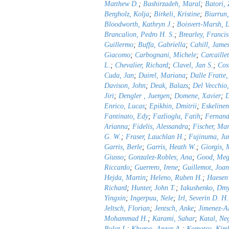
Matthew D.
;
Bashirzadeh, Maral
;
Batori, 
Bergholz, Kolja
;
Birkeli, Kristine
;
Biurrun,
Bloodworth, Kathryn J.
;
Boisvert-Marsh, 
Brancalion, Pedro H. S.
;
Brearley, Francis
Guillermo
;
Buffa, Gabriella
;
Cahill, James
Giacomo
;
Carbognani, Michele
;
Carcaille
L.
;
Chevalier, Richard
;
Clavel, Jan S.
;
Cos
Cuda, Jan
;
Dairel, Mariana
;
Dalle Fratte
Davison, John
;
Deak, Balazs
;
Del Vecchio,
Jiri
;
Dengler , Juergen
;
Domene, Xavier
;
D
Enrico, Lucas
;
Epikhin, Dmitrii
;
Eskeline
Fantinato, Edy
;
Fazlioglu, Fatih
;
Fernand
Arianna
;
Fidelis, Alessandra
;
Fischer, Ma
G. W.
;
Fraser, Lauchlan H.
;
Fujinuma, Ju
Garris, Berle
;
Garris, Heath W.
;
Giorgis, 
Giusso
;
Gonzalez-Robles, Ana
;
Good, Meg
Riccardo
;
Guerrero, Irene
;
Guillemot, Joan
Hejda, Martin
;
Heleno, Ruben H.
;
Haesen 
Richard
;
Hunter, John T.
;
Iakushenko, Dmy
Yingxin
;
Ingerpuu, Nele
;
Irl, Severin D. H.
Jeltsch, Florian
;
Jentsch, Anke
;
Jimenez-Al
Mohammad H.
;
Karami, Sahar
;
Katal, Ne
Bulat I.
;
Khuroo, Anzar A.
;
Komatsu, Kimb