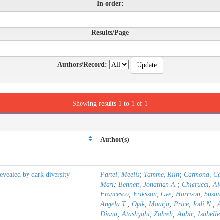
In order:
Results/Page
Authors/Record:
Showing results 1 to 1 of 1
Author(s)
evealed by dark diversity
Partel, Meelis
;
Tamme, Riin
;
Carmona, Ca
Mari
;
Bennett, Jonathan A.
;
Chiarucci, Al
Francesco
;
Eriksson, Ove
;
Harrison, Susa
Angela T.
;
Opik, Maarja
;
Price, Jodi N.
;
Diana
;
Atashgahi, Zohreh
;
Aubin, Isabelle