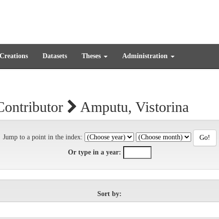
 Creations
Datasets
Theses
Administration
Contributor
Amputu, Vistorina
Jump to a point in the index:
Or type in a year:
Sort by: