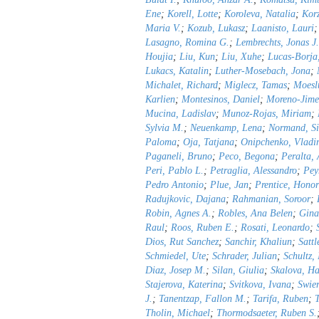
Ene
;
Korell, Lotte
;
Koroleva, Natalia
;
Korz
Maria V.
;
Kozub, Lukasz
;
Laanisto, Lauri
Lasagno, Romina G.
;
Lembrechts, Jonas J.
Houjia
;
Liu, Kun
;
Liu, Xuhe
;
Lucas-Borja
Lukacs, Katalin
;
Luther-Mosebach, Jona
;
Michalet, Richard
;
Miglecz, Tamas
;
Moeslu
Karlien
;
Montesinos, Daniel
;
Moreno-Jime
Mucina, Ladislav
;
Munoz-Rojas, Miriam
;
Sylvia M.
;
Neuenkamp, Lena
;
Normand, S
Paloma
;
Oja, Tatjana
;
Onipchenko, Vladi
Paganeli, Bruno
;
Peco, Begona
;
Peralta,
Peri, Pablo L.
;
Petraglia, Alessandro
;
Pey
Pedro Antonio
;
Plue, Jan
;
Prentice, Honor
Radujkovic, Dajana
;
Rahmanian, Soroor
;
Robin, Agnes A.
;
Robles, Ana Belen
;
Gina
Raul
;
Roos, Ruben E.
;
Rosati, Leonardo
;
Dios, Rut Sanchez
;
Sanchir, Khaliun
;
Sattl
Schmiedel, Ute
;
Schrader, Julian
;
Schultz,
Diaz, Josep M.
;
Silan, Giulia
;
Skalova, H
Stajerova, Katerina
;
Svitkova, Ivana
;
Swier
J.
;
Tanentzap, Fallon M.
;
Tarifa, Ruben
;
T
Tholin, Michael
;
Thormodsaeter, Ruben S.