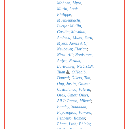
Mohnen, Myra
;
Morin, Louis-
Philippe
;
Muehlenbachs,
Lucija
;
Mullin,
Gastón
;
Musulan,
Andreea
;
Muzzì, Sara
;
Myers, James A C
;
Neubauer, Florian
;
Niazi, Ali
;
Nordstrom,
Ardyn
;
Nowak,
Bartłomiej
;
NGUYEN,
Tuan
;
O'Habib,
Daneal
;
Ölkers, Tim
;
Ong, Justin
;
Orozco
Castiblanco, Valeria
;
Özak, Ömer
;
Ozkes,
Ali I
;
Paaso, Mikael
;
Pandey, Shubham
;
Papazoglou, Varvara
;
Penheiro, Romeo
;
Pham, Linh
;
Phieler,