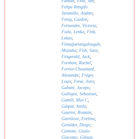
Fabian
;
Feld, Jan
;
Felipe Rengifo
Jaramillo, Andres
;
Fenig, Guidon
;
Fernandes, Victoria
;
Fiala, Lenka
;
Fink,
Lukas
;
Firouzjaeiangalougah,
Mojtaba
;
Fish, Sara
;
Fitzgerald, Jack
;
Forshaw, Rachel
;
Fortier-Chouinard,
Alexandre
;
Fréget,
Louis
;
Frese, Joris
;
Gabani, Jacopo
;
Gallegos, Sebastian
;
Gamill, Max C
;
Gáspár, Attila
;
Gauriot, Romain
;
Gavrilova, Evelina
;
Geraldes, Diogo
;
Cantone, Giulio
Giacomo
;
Gibson,