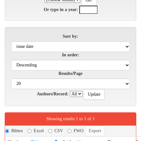
Or type in a year:
Sort by:
In order:
Results/Page
Authors/Record:
Showing results 1 to 1 of 1
Bibtex
Excel
CSV
FWO