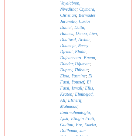
Vayalabron,
Niveditha
;
Czymara,
Christian
;
Bermúdez
Jaramillo, Carlos
Daniel
;
Datta,
Hannes
;
Denoo, Lien
;
Dhaliwal, Arshia
;
Dhameja, Nency
;
Djemai, Elodie
;
Dujeancourt, Erwan
;
Dündar, Uǧurcan
;
Duprey, Thibaut
;
Eissa, Yasmine
;
El
Fassi, Youssef
;
El
Fassi, Ismail
;
Ellis,
Keaton
;
Elminejad,
Ali
;
Elsherif,
Mahmoud
;
Emirmahmutoglu,
Aysil
;
Etingin-Frati,
Giulian
;
Eze, Emeka
;
Dollbaum, Jan