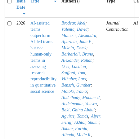
Issue
Title
Author(s)
Type
Ca
Date
2026
AI-assisted
Brodeur, Abel
;
Journal
A1
teams
Valenta, David
;
Contribution
outperform
Marcoci, Alexandru
;
AI-led teams
Aparicio, Juan P
;
but not
Mikola, Derek
;
human-only
Barbarioli, Bruno
;
teams in
Alexander, Rohan
;
assessing
Deer, Lachlan
;
research
Stafford, Tom
;
reproducibility
Vilhuber, Lars
;
in quantitative
Bensch, Gunther
;
social science
Motoki, Fabio
;
Abdelhady, Mohamed
;
Abdelmoula, Yousra
;
Baki, Ghina Abdul
;
Aguirre, Tomás
;
Aiyer,
Sriraj
;
Akhtar, Shumi
;
Akhtar, Farida
;
Albada, Melle R
;