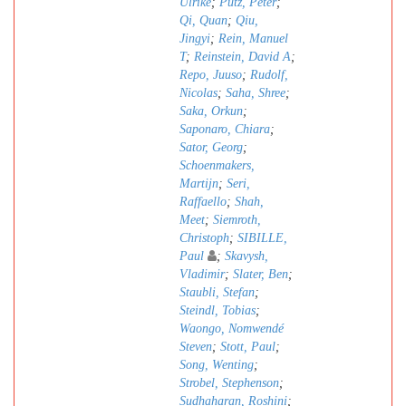
Ulrike
;
Pütz, Peter
;
Qi, Quan
;
Qiu,
Jingyi
;
Rein, Manuel
T
;
Reinstein, David A
;
Repo, Juuso
;
Rudolf,
Nicolas
;
Saha, Shree
;
Saka, Orkun
;
Saponaro, Chiara
;
Sator, Georg
;
Schoenmakers,
Martijn
;
Seri,
Raffaello
;
Shah,
Meet
;
Siemroth,
Christoph
;
SIBILLE,
Paul
;
Skavysh,
Vladimir
;
Slater, Ben
;
Staubli, Stefan
;
Steindl, Tobias
;
Waongo, Nomwendé
Steven
;
Stott, Paul
;
Song, Wenting
;
Strobel, Stephenson
;
Sudhaharan, Roshini
;