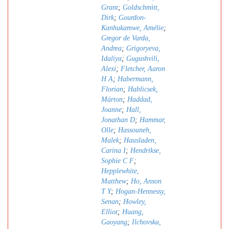
Grant
;
Goldschmitt,
Dirk
;
Gourdon-
Kanhukamwe, Amélie
;
Gregor de Varda,
Andrea
;
Grigoryeva,
Idaliya
;
Gugushvili,
Alexi
;
Fletcher, Aaron
H A
;
Habermann,
Florian
;
Hablicsek,
Márton
;
Haddad,
Joanne
;
Hall,
Jonathan D
;
Hammar,
Olle
;
Hassouneh,
Malek
;
Hausladen,
Carina I
;
Hendrikse,
Sophie C F
;
Hepplewhite,
Matthew
;
Ho, Anson
T Y
;
Hogan-Hennessy,
Senan
;
Howley,
Elliot
;
Huang,
Gaoyang
;
Ilchovska,