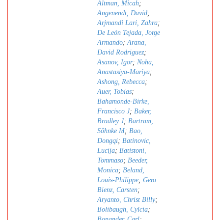
Altman, Micah
;
Angenendt, David
;
Arjmandi Lari, Zahra
;
De León Tejada, Jorge
Armando
;
Arana,
David Rodriguez
;
Asanov, Igor
;
Noha,
Anastasiya-Mariya
;
Ashong, Rebecca
;
Auer, Tobias
;
Bahamonde-Birke,
Francisco J
;
Baker,
Bradley J
;
Bartram,
Söhnke M
;
Bao,
Dongqi
;
Batinovic,
Lucija
;
Batistoni,
Tommaso
;
Beeder,
Monica
;
Beland,
Louis-Philippe
;
Gero
Bienz, Carsten
;
Aryanto, Christ Billy
;
Bolibaugh, Cylcia
;
Bonander, Carl
;