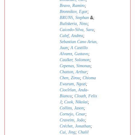
Bravo, Ramiro
;
Bronnikov, Egor
;
BRUNS, Stephan
;
Buliskeria, Nino
;
Caicedo-Silva, Sara
;
Calef, Andrea
;
Sebastian Cano Arias,
Juan
;
A Castillo
Alvarez, Gustavo
;
Caulker, Solomon
;
Cepenas, Simonas
;
Chatton, Arthur
;
Chen, Zirou
;
Chioma
Ewurum, Ngozi
;
Ciocîrlan, Anda-
Bianca
;
Clouth, Felix
J
;
Cook, Nikolai
;
Collins, Jason
;
Cornejo, Cesar
;
Craveiro, João
;
Créchet, Jonathan
;
Cui, Jing
;
Chalil