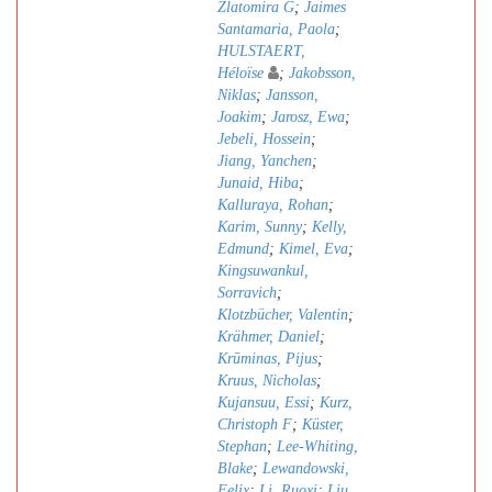
Zlatomira G
;
Jaimes
Santamaria, Paola
;
HULSTAERT,
Héloïse
;
Jakobsson,
Niklas
;
Jansson,
Joakim
;
Jarosz, Ewa
;
Jebeli, Hossein
;
Jiang, Yanchen
;
Junaid, Hiba
;
Kalluraya, Rohan
;
Karim, Sunny
;
Kelly,
Edmund
;
Kimel, Eva
;
Kingsuwankul,
Sorravich
;
Klotzbücher, Valentin
;
Krähmer, Daniel
;
Krūminas, Pijus
;
Kruus, Nicholas
;
Kujansuu, Essi
;
Kurz,
Christoph F
;
Küster,
Stephan
;
Lee-Whiting,
Blake
;
Lewandowski,
Felix
;
Li, Ruoxi
;
Liu,