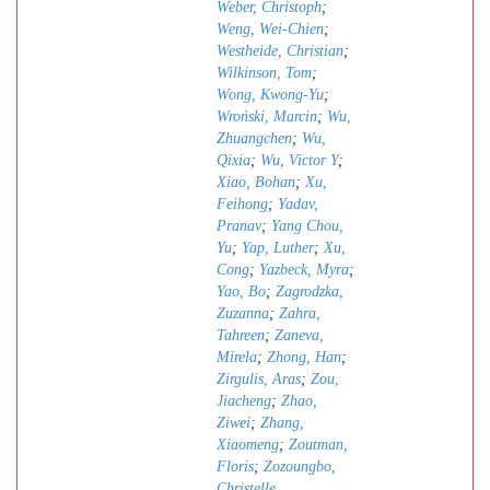
Weber, Christoph
;
Weng, Wei-Chien
;
Westheide, Christian
;
Wilkinson, Tom
;
Wong, Kwong-Yu
;
Wroński, Marcin
;
Wu,
Zhuangchen
;
Wu,
Qixia
;
Wu, Victor Y
;
Xiao, Bohan
;
Xu,
Feihong
;
Yadav,
Pranav
;
Yang Chou,
Yu
;
Yap, Luther
;
Xu,
Cong
;
Yazbeck, Myra
;
Yao, Bo
;
Zagrodzka,
Zuzanna
;
Zahra,
Tahreen
;
Zaneva,
Mirela
;
Zhong, Han
;
Zirgulis, Aras
;
Zou,
Jiacheng
;
Zhao,
Ziwei
;
Zhang,
Xiaomeng
;
Zoutman,
Floris
;
Zozoungbo,
Christelle