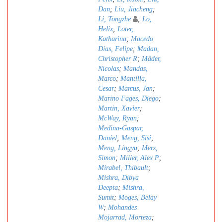
Dan
;
Liu, Jiacheng
;
Li, Tongzhe
;
Lo,
Helix
;
Loter,
Katharina
;
Macedo
Dias, Felipe
;
Madan,
Christopher R
;
Mäder,
Nicolas
;
Mandas,
Marco
;
Mantilla,
Cesar
;
Marcus, Jan
;
Marino Fages, Diego
;
Martin, Xavier
;
McWay, Ryan
;
Medina-Gaspar,
Daniel
;
Meng, Sisi
;
Meng, Lingyu
;
Merz,
Simon
;
Miller, Alex P
;
Mirabel, Thibault
;
Mishra, Dibya
Deepta
;
Mishra,
Sumit
;
Moges, Belay
W
;
Mohandes
Mojarrad, Morteza
;