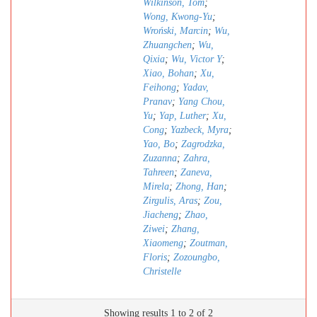
Wilkinson, Tom
;
Wong, Kwong-Yu
;
Wroński, Marcin
;
Wu,
Zhuangchen
;
Wu,
Qixia
;
Wu, Victor Y
;
Xiao, Bohan
;
Xu,
Feihong
;
Yadav,
Pranav
;
Yang Chou,
Yu
;
Yap, Luther
;
Xu,
Cong
;
Yazbeck, Myra
;
Yao, Bo
;
Zagrodzka,
Zuzanna
;
Zahra,
Tahreen
;
Zaneva,
Mirela
;
Zhong, Han
;
Zirgulis, Aras
;
Zou,
Jiacheng
;
Zhao,
Ziwei
;
Zhang,
Xiaomeng
;
Zoutman,
Floris
;
Zozoungbo,
Christelle
Showing results 1 to 2 of 2