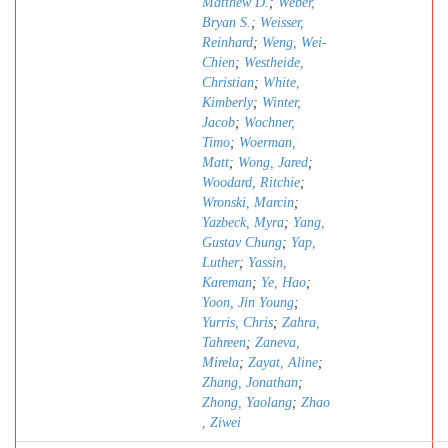
Matthew D.
;
Weber,
Bryan S.
;
Weisser,
Reinhard
;
Weng, Wei-
Chien
;
Westheide,
Christian
;
White,
Kimberly
;
Winter,
Jacob
;
Wochner,
Timo
;
Woerman,
Matt
;
Wong, Jared
;
Woodard, Ritchie
;
Wronski, Marcin
;
Yazbeck, Myra
;
Yang,
Gustav Chung
;
Yap,
Luther
;
Yassin,
Kareman
;
Ye, Hao
;
Yoon, Jin Young
;
Yurris, Chris
;
Zahra,
Tahreen
;
Zaneva,
Mirela
;
Zayat, Aline
;
Zhang, Jonathan
;
Zhong, Yaolang
;
Zhao
, Ziwei