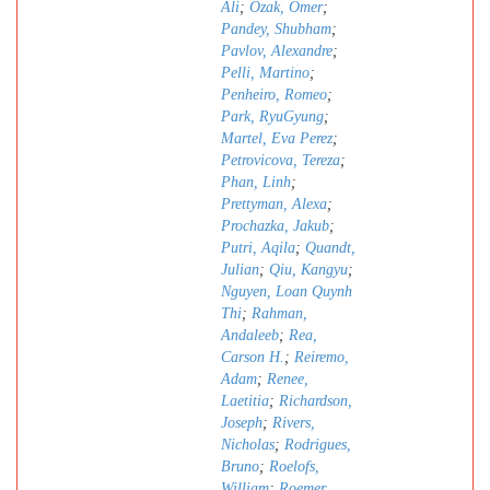
Ali
;
Ozak, Omer
;
Pandey, Shubham
;
Pavlov, Alexandre
;
Pelli, Martino
;
Penheiro, Romeo
;
Park, RyuGyung
;
Martel, Eva Perez
;
Petrovicova, Tereza
;
Phan, Linh
;
Prettyman, Alexa
;
Prochazka, Jakub
;
Putri, Aqila
;
Quandt,
Julian
;
Qiu, Kangyu
;
Nguyen, Loan Quynh
Thi
;
Rahman,
Andaleeb
;
Rea,
Carson H.
;
Reiremo,
Adam
;
Renee,
Laetitia
;
Richardson,
Joseph
;
Rivers,
Nicholas
;
Rodrigues,
Bruno
;
Roelofs,
William
;
Roemer,