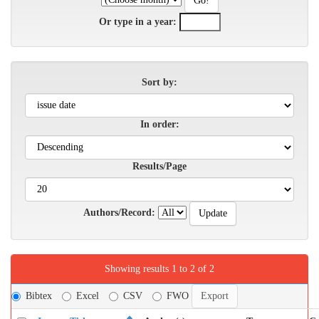
Or type in a year:
Sort by:
In order:
Results/Page
Authors/Record:
Showing results 1 to 2 of 2
Bibtex
Excel
CSV
FWO