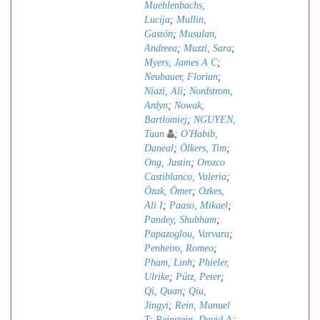
Muehlenbachs,
Lucija
;
Mullin,
Gastón
;
Musulan,
Andreea
;
Muzzì, Sara
;
Myers, James A C
;
Neubauer, Florian
;
Niazi, Ali
;
Nordstrom,
Ardyn
;
Nowak,
Bartłomiej
;
NGUYEN,
Tuan
;
O'Habib,
Daneal
;
Ölkers, Tim
;
Ong, Justin
;
Orozco
Castiblanco, Valeria
;
Özak, Ömer
;
Ozkes,
Ali I
;
Paaso, Mikael
;
Pandey, Shubham
;
Papazoglou, Varvara
;
Penheiro, Romeo
;
Pham, Linh
;
Phieler,
Ulrike
;
Pütz, Peter
;
Qi, Quan
;
Qiu,
Jingyi
;
Rein, Manuel
T
;
Reinstein, David A
;