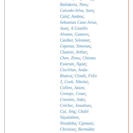
Buliskeria, Nino
;
Caicedo-Silva, Sara
;
Calef, Andrea
;
Sebastian Cano Arias,
Juan
;
A Castillo
Alvarez, Gustavo
;
Caulker, Solomon
;
Cepenas, Simonas
;
Chatton, Arthur
;
Chen, Zirou
;
Chioma
Ewurum, Ngozi
;
Ciocîrlan, Anda-
Bianca
;
Clouth, Felix
J
;
Cook, Nikolai
;
Collins, Jason
;
Cornejo, Cesar
;
Craveiro, João
;
Créchet, Jonathan
;
Cui, Jing
;
Chalil
Vayalabron,
Niveditha
;
Czymara,
Christian
;
Bermúdez