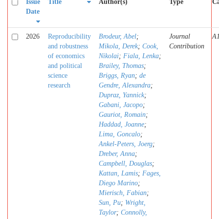
Issue
Title
Author(s)
Type
Ca
Date
2026
Reproducibility
Brodeur, Abel
;
Journal
A
and robustness
Mikola, Derek
;
Cook,
Contribution
of economics
Nikolai
;
Fiala, Lenka
;
and political
Brailey, Thomas
;
science
Briggs, Ryan
;
de
research
Gendre, Alexandra
;
Dupraz, Yannick
;
Gabani, Jacopo
;
Gauriot, Romain
;
Haddad, Joanne
;
Lima, Goncalo
;
Ankel-Peters, Joerg
;
Dreber, Anna
;
Campbell, Douglas
;
Kattan, Lamis
;
Fages,
Diego Marino
;
Mierisch, Fabian
;
Sun, Pu
;
Wright,
Taylor
;
Connolly,