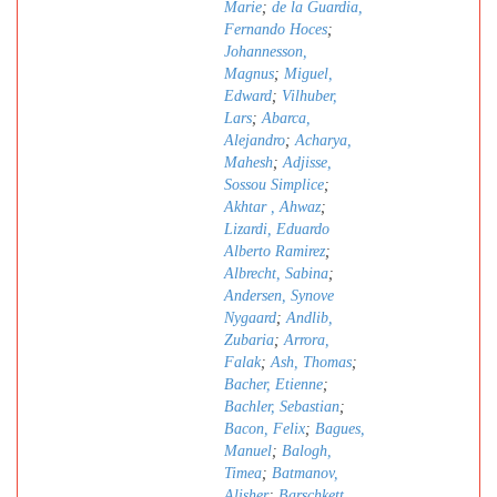
Marie
;
de la Guardia,
Fernando Hoces
;
Johannesson,
Magnus
;
Miguel,
Edward
;
Vilhuber,
Lars
;
Abarca,
Alejandro
;
Acharya,
Mahesh
;
Adjisse,
Sossou Simplice
;
Akhtar , Ahwaz
;
Lizardi, Eduardo
Alberto Ramirez
;
Albrecht, Sabina
;
Andersen, Synove
Nygaard
;
Andlib,
Zubaria
;
Arrora,
Falak
;
Ash, Thomas
;
Bacher, Etienne
;
Bachler, Sebastian
;
Bacon, Felix
;
Bagues,
Manuel
;
Balogh,
Timea
;
Batmanov,
Alisher
;
Barschkett,