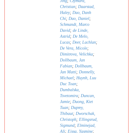
Jing
;
Czymara,
Christian
;
Daarstad,
Haley
;
Dao, Danh
Chi
;
Dao, Daniel
;
Schmandt, Marco
David
;
de Linde,
Astrid
;
De Melo,
Lucas
;
Deer, Lachlan
;
De Vera, Micole
;
Dimitrova, Velichka
;
Dollbaum, Jan
Fabian
;
Dollbaum,
Jan Matti
;
Donnelly,
Michael
;
Huynh, Luu
Duc Toan
;
Dumbalska,
Tsvetomira
;
Duncan,
Jamie
;
Duong, Kiet
Tuan
;
Duprey,
Thibaut
;
Dworschak,
Christoph
;
Ellingsrud,
Sigmund
;
Elminejad,
Ali
;
Eissa, Yasmine
;