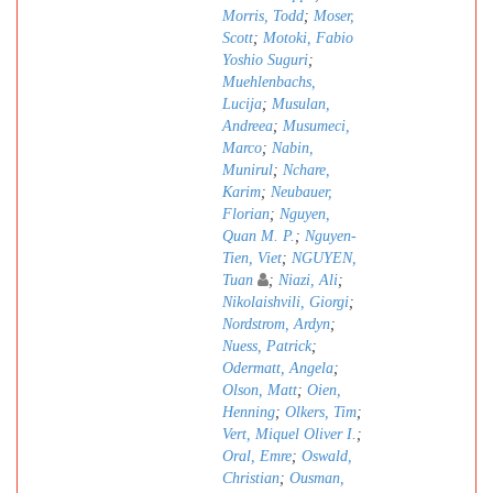
Morris, Todd
;
Moser,
Scott
;
Motoki, Fabio
Yoshio Suguri
;
Muehlenbachs,
Lucija
;
Musulan,
Andreea
;
Musumeci,
Marco
;
Nabin,
Munirul
;
Nchare,
Karim
;
Neubauer,
Florian
;
Nguyen,
Quan M. P.
;
Nguyen-
Tien, Viet
;
NGUYEN,
Tuan
;
Niazi, Ali
;
Nikolaishvili, Giorgi
;
Nordstrom, Ardyn
;
Nuess, Patrick
;
Odermatt, Angela
;
Olson, Matt
;
Oien,
Henning
;
Olkers, Tim
;
Vert, Miquel Oliver I.
;
Oral, Emre
;
Oswald,
Christian
;
Ousman,