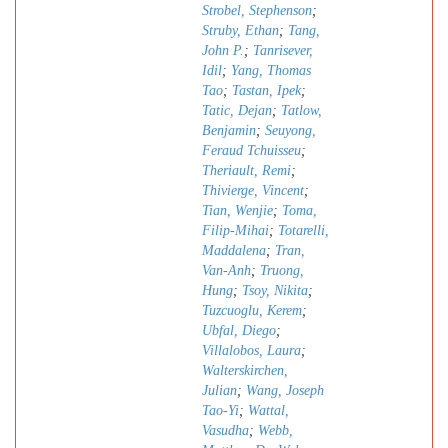
Strobel, Stephenson
;
Struby, Ethan
;
Tang,
John P.
;
Tanrisever,
Idil
;
Yang, Thomas
Tao
;
Tastan, Ipek
;
Tatic, Dejan
;
Tatlow,
Benjamin
;
Seuyong,
Feraud Tchuisseu
;
Theriault, Remi
;
Thivierge, Vincent
;
Tian, Wenjie
;
Toma,
Filip-Mihai
;
Totarelli,
Maddalena
;
Tran,
Van-Anh
;
Truong,
Hung
;
Tsoy, Nikita
;
Tuzcuoglu, Kerem
;
Ubfal, Diego
;
Villalobos, Laura
;
Walterskirchen,
Julian
;
Wang, Joseph
Tao-Yi
;
Wattal,
Vasudha
;
Webb,