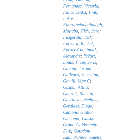
Fernandes, Victoria
;
Fiala, Lenka
;
Fink,
Lukas
;
Firouzjaeiangalougah,
Mojtaba
;
Fish, Sara
;
Fitzgerald, Jack
;
Forshaw, Rachel
;
Fortier-Chouinard,
Alexandre
;
Fréget,
Louis
;
Frese, Joris
;
Gabani, Jacopo
;
Gallegos, Sebastian
;
Gamill, Max C
;
Gáspár, Attila
;
Gauriot, Romain
;
Gavrilova, Evelina
;
Geraldes, Diogo
;
Cantone, Giulio
Giacomo
;
Gibson,
Grant
;
Goldschmitt,
Dirk
;
Gourdon-
Kanhukamwe, Amélie
;