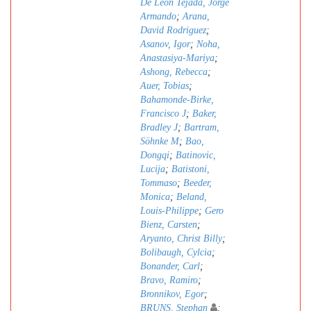
De León Tejada, Jorge
Armando
;
Arana,
David Rodriguez
;
Asanov, Igor
;
Noha,
Anastasiya-Mariya
;
Ashong, Rebecca
;
Auer, Tobias
;
Bahamonde-Birke,
Francisco J
;
Baker,
Bradley J
;
Bartram,
Söhnke M
;
Bao,
Dongqi
;
Batinovic,
Lucija
;
Batistoni,
Tommaso
;
Beeder,
Monica
;
Beland,
Louis-Philippe
;
Gero
Bienz, Carsten
;
Aryanto, Christ Billy
;
Bolibaugh, Cylcia
;
Bonander, Carl
;
Bravo, Ramiro
;
Bronnikov, Egor
;
BRUNS, Stephan
;