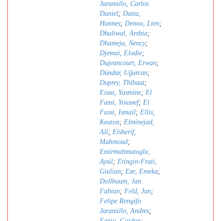
Jaramillo, Carlos
Daniel
;
Datta,
Hannes
;
Denoo, Lien
;
Dhaliwal, Arshia
;
Dhameja, Nency
;
Djemai, Elodie
;
Dujeancourt, Erwan
;
Dündar, Uǧurcan
;
Duprey, Thibaut
;
Eissa, Yasmine
;
El
Fassi, Youssef
;
El
Fassi, Ismail
;
Ellis,
Keaton
;
Elminejad,
Ali
;
Elsherif,
Mahmoud
;
Emirmahmutoglu,
Aysil
;
Etingin-Frati,
Giulian
;
Eze, Emeka
;
Dollbaum, Jan
Fabian
;
Feld, Jan
;
Felipe Rengifo
Jaramillo, Andres
;
Fenig, Guidon
;