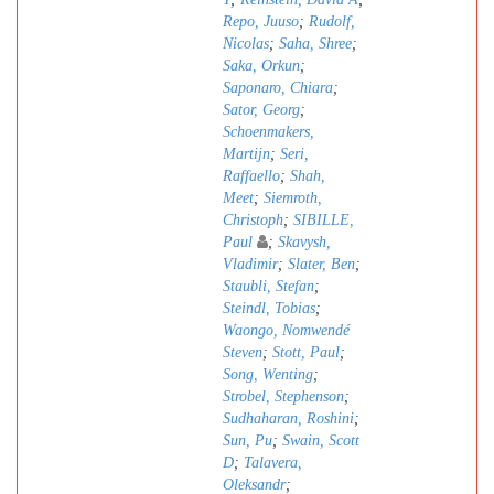
Repo, Juuso
;
Rudolf,
Nicolas
;
Saha, Shree
;
Saka, Orkun
;
Saponaro, Chiara
;
Sator, Georg
;
Schoenmakers,
Martijn
;
Seri,
Raffaello
;
Shah,
Meet
;
Siemroth,
Christoph
;
SIBILLE,
Paul
;
Skavysh,
Vladimir
;
Slater, Ben
;
Staubli, Stefan
;
Steindl, Tobias
;
Waongo, Nomwendé
Steven
;
Stott, Paul
;
Song, Wenting
;
Strobel, Stephenson
;
Sudhaharan, Roshini
;
Sun, Pu
;
Swain, Scott
D
;
Talavera,
Oleksandr
;