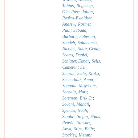
Tobias
;
Rogeberg,
Ole
;
Rose, Julian
;
Roskos-Ewoldsen,
Andrew
;
Rosmer,
Paul
;
Sabada,
Barbara
;
Saberian,
Soodeh
;
Salamanca,
Nicolas
;
Sator, Georg
;
Scates, Daniel
;
Schluter, Elmar
;
Sells,
Cameron
;
Sen,
Sharmi
;
Sethi, Ritika
;
Shcherbiak, Anna
;
Sogaolu, Moyosore
;
Soosalu, Matt
;
Sorensen, Erik O.
;
Sovani, Manali
;
Spencer, Noah
;
Staubli, Stefan
;
Stans,
Renske
;
Stewart,
Anya
;
Stips, Felix
;
Stockley, Kieran
;