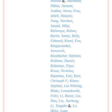
Héloïse
;
Jakobsson,
Niklas
;
Jansson,
Joakim
;
Jarosz, Ewa
;
Jebeli, Hossein
;
Jiang, Yanchen
;
Junaid, Hiba
;
Kalluraya, Rohan
;
Karim, Sunny
;
Kelly,
Edmund
;
Kimel, Eva
;
Kingsuwankul,
Sorravich
;
Klotzbücher, Valentin
;
Krähmer, Daniel
;
Krūminas, Pijus
;
Kruus, Nicholas
;
Kujansuu, Essi
;
Kurz,
Christoph F
;
Küster,
Stephan
;
Lee-Whiting,
Blake
;
Lewandowski,
Felix
;
Li, Ruoxi
;
Liu,
Dan
;
Liu, Jiacheng
;
Li, Tongzhe
;
Lo,
Helix
;
Loter,