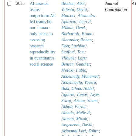
2026
AI-assisted
Brodeur, Abel
;
Journal
A
teams
Valenta, David
;
Contribution
outperform AI-
Marcoci, Alexandru
;
led teams but
Aparicio, Juan P
;
not human-
Mikola, Derek
;
only teams in
Barbarioli, Bruno
;
assessing
Alexander, Rohan
;
research
Deer, Lachlan
;
reproducibility
Stafford, Tom
;
in quantitative
Vilhuber, Lars
;
social science
Bensch, Gunther
;
Motoki, Fabio
;
Abdelhady, Mohamed
;
Abdelmoula, Yousra
;
Baki, Ghina Abdul
;
Aguirre, Tomás
;
Aiyer,
Sriraj
;
Akhtar, Shumi
;
Akhtar, Farida
;
Albada, Melle R
;
Altman, Micah
;
Angenendt, David
;
Arjmandi Lari, Zahra
;