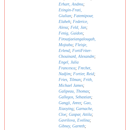
Erhart, Andrea
;
Etingin-Frati,
Giulian
;
Fatemipour,
Elaheh
;
Federice,
Alexa
;
Feld, Jan
;
Fenig, Guidon
;
Firouzjaeiangalougah,
Mojtaba
;
Fleisje,
Erlend
;
FortiFriter-
Chouinard, Alexandre
;
Engel, Julia
Francesca
;
Frechet,
Nadjim
;
Fortier, Reid
;
Fries, Tilman
;
Frith,
Michael James
;
Galipeau, Thomas
;
Gallegos, Sebastian
;
Gangji, Areez
;
Gao,
Xiaoying
;
Garnache,
Cloe
;
Gaspar, Attila
;
Gavrilova, Evelina
;
Gibney, Garreth
;