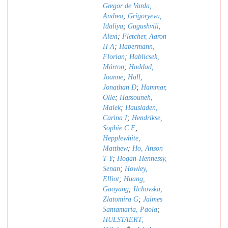
Gregor de Varda,
Andrea
;
Grigoryeva,
Idaliya
;
Gugushvili,
Alexi
;
Fletcher, Aaron
H A
;
Habermann,
Florian
;
Hablicsek,
Márton
;
Haddad,
Joanne
;
Hall,
Jonathan D
;
Hammar,
Olle
;
Hassouneh,
Malek
;
Hausladen,
Carina I
;
Hendrikse,
Sophie C F
;
Hepplewhite,
Matthew
;
Ho, Anson
T Y
;
Hogan-Hennessy,
Senan
;
Howley,
Elliot
;
Huang,
Gaoyang
;
Ilchovska,
Zlatomira G
;
Jaimes
Santamaria, Paola
;
HULSTAERT,