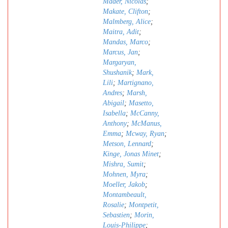
Mader, Nicolas
;
Makate, Clifton
;
Malmberg, Alice
;
Maitra, Adit
;
Mandas, Marco
;
Marcus, Jan
;
Margaryan,
Shushanik
;
Mark,
Lili
;
Martignano,
Andres
;
Marsh,
Abigail
;
Masetto,
Isabella
;
McCanny,
Anthony
;
McManus,
Emma
;
Mcway, Ryan
;
Metson, Lennard
;
Kinge, Jonas Minet
;
Mishra, Sumit
;
Mohnen, Myra
;
Moeller, Jakob
;
Montambeault,
Rosalie
;
Montpetit,
Sebastien
;
Morin,
Louis-Philippe
;