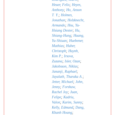
Heuer, Felix
;
Heyes,
Anthony
;
Ho, Anson
T. Y.
;
Holmes,
Jonathan
;
Holzknecht,
Armando
;
Hsu, Yu-
Hsiang Dexter
;
Hu,
Shiang-Hung
;
Huang,
Yu-Shiuan
;
Huebener,
Mathias
;
Huber,
Christoph
;
Huynh,
Kim P.
;
Irsova,
Zuzana
;
Isler, Ozan
;
Jakobsson, Niklas
;
Jananji, Raphael
;
Jayalath, Tharaka A.
;
Jetter, Michael
;
John,
Jenny
;
Forshaw,
Rachel Joy
;
Juan,
Felipe
;
Kadriu,
Valon
;
Karim, Sunny
;
Kelly, Edmund
;
Dang,
Khanh Hoang
;