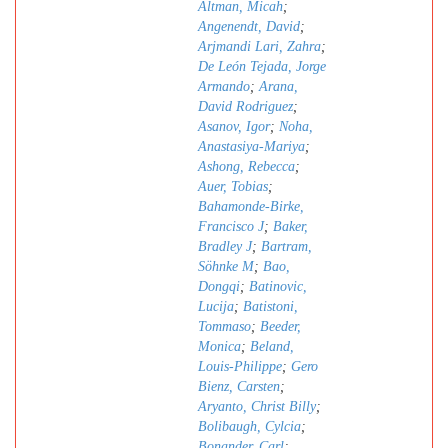
Altman, Micah
;
Angenendt, David
;
Arjmandi Lari, Zahra
;
De León Tejada, Jorge
Armando
;
Arana,
David Rodriguez
;
Asanov, Igor
;
Noha,
Anastasiya-Mariya
;
Ashong, Rebecca
;
Auer, Tobias
;
Bahamonde-Birke,
Francisco J
;
Baker,
Bradley J
;
Bartram,
Söhnke M
;
Bao,
Dongqi
;
Batinovic,
Lucija
;
Batistoni,
Tommaso
;
Beeder,
Monica
;
Beland,
Louis-Philippe
;
Gero
Bienz, Carsten
;
Aryanto, Christ Billy
;
Bolibaugh, Cylcia
;
Bonander, Carl
;