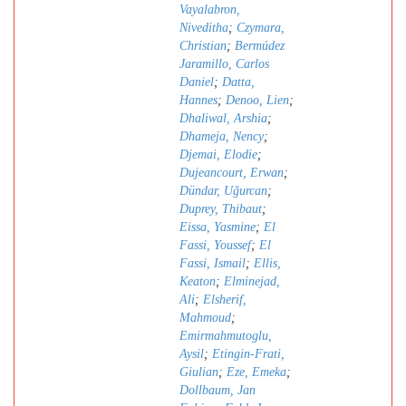
Vayalabron,
Niveditha
;
Czymara,
Christian
;
Bermúdez
Jaramillo, Carlos
Daniel
;
Datta,
Hannes
;
Denoo, Lien
;
Dhaliwal, Arshia
;
Dhameja, Nency
;
Djemai, Elodie
;
Dujeancourt, Erwan
;
Dündar, Uǧurcan
;
Duprey, Thibaut
;
Eissa, Yasmine
;
El
Fassi, Youssef
;
El
Fassi, Ismail
;
Ellis,
Keaton
;
Elminejad,
Ali
;
Elsherif,
Mahmoud
;
Emirmahmutoglu,
Aysil
;
Etingin-Frati,
Giulian
;
Eze, Emeka
;
Dollbaum, Jan