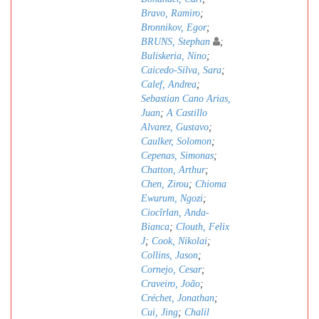
Bravo, Ramiro
;
Bronnikov, Egor
;
BRUNS, Stephan
;
Buliskeria, Nino
;
Caicedo-Silva, Sara
;
Calef, Andrea
;
Sebastian Cano Arias,
Juan
;
A Castillo
Alvarez, Gustavo
;
Caulker, Solomon
;
Cepenas, Simonas
;
Chatton, Arthur
;
Chen, Zirou
;
Chioma
Ewurum, Ngozi
;
Ciocîrlan, Anda-
Bianca
;
Clouth, Felix
J
;
Cook, Nikolai
;
Collins, Jason
;
Cornejo, Cesar
;
Craveiro, João
;
Créchet, Jonathan
;
Cui, Jing
;
Chalil