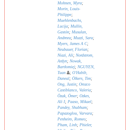
Mohnen, Myra
;
Morin, Louis-
Philippe
;
Muehlenbachs,
Lucija
;
Mullin,
Gastón
;
Musulan,
Andreea
;
Muzzì, Sara
;
Myers, James A C
;
Neubauer, Florian
;
Niazi, Ali
;
Nordstrom,
Ardyn
;
Nowak,
Bartłomiej
;
NGUYEN,
Tuan
;
O'Habib,
Daneal
;
Ölkers, Tim
;
Ong, Justin
;
Orozco
Castiblanco, Valeria
;
Özak, Ömer
;
Ozkes,
Ali I
;
Paaso, Mikael
;
Pandey, Shubham
;
Papazoglou, Varvara
;
Penheiro, Romeo
;
Pham, Linh
;
Phieler,