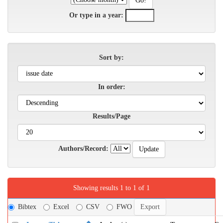
Or type in a year:
Sort by:
In order:
Results/Page
Authors/Record:
Showing results 1 to 1 of 1
Bibtex
Excel
CSV
FWO