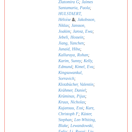
Zlatomira G
;
Jaimes
Santamaria, Paola
;
HULSTAERT,
Héloïse
;
Jakobsson,
Niklas
;
Jansson,
Joakim
;
Jarosz, Ewa
;
Jebeli, Hossein
;
Jiang, Yanchen
;
Junaid, Hiba
;
Kalluraya, Rohan
;
Karim, Sunny
;
Kelly,
Edmund
;
Kimel, Eva
;
Kingsuwankul,
Sorravich
;
Klotzbücher, Valentin
;
Krähmer, Daniel
;
Krūminas, Pijus
;
Kruus, Nicholas
;
Kujansuu, Essi
;
Kurz,
Christoph F
;
Küster,
Stephan
;
Lee-Whiting,
Blake
;
Lewandowski,
Felix
;
Li, Ruoxi
;
Liu,