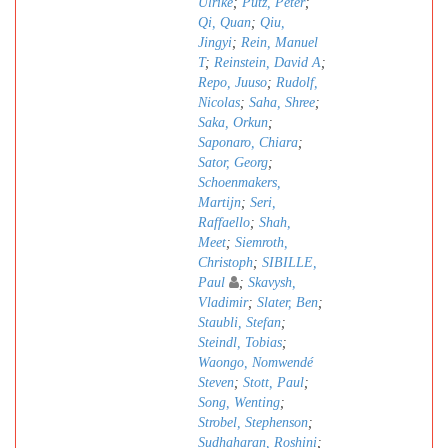
Ulrike
;
Pütz, Peter
;
Qi, Quan
;
Qiu,
Jingyi
;
Rein, Manuel
T
;
Reinstein, David A
;
Repo, Juuso
;
Rudolf,
Nicolas
;
Saha, Shree
;
Saka, Orkun
;
Saponaro, Chiara
;
Sator, Georg
;
Schoenmakers,
Martijn
;
Seri,
Raffaello
;
Shah,
Meet
;
Siemroth,
Christoph
;
SIBILLE,
Paul
;
Skavysh,
Vladimir
;
Slater, Ben
;
Staubli, Stefan
;
Steindl, Tobias
;
Waongo, Nomwendé
Steven
;
Stott, Paul
;
Song, Wenting
;
Strobel, Stephenson
;
Sudhaharan, Roshini
;