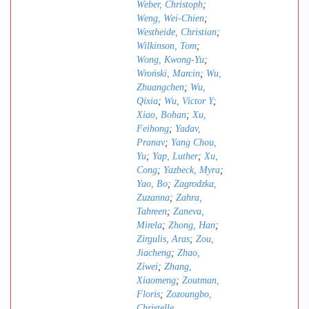
Weber, Christoph
;
Weng, Wei-Chien
;
Westheide, Christian
;
Wilkinson, Tom
;
Wong, Kwong-Yu
;
Wroński, Marcin
;
Wu,
Zhuangchen
;
Wu,
Qixia
;
Wu, Victor Y
;
Xiao, Bohan
;
Xu,
Feihong
;
Yadav,
Pranav
;
Yang Chou,
Yu
;
Yap, Luther
;
Xu,
Cong
;
Yazbeck, Myra
;
Yao, Bo
;
Zagrodzka,
Zuzanna
;
Zahra,
Tahreen
;
Zaneva,
Mirela
;
Zhong, Han
;
Zirgulis, Aras
;
Zou,
Jiacheng
;
Zhao,
Ziwei
;
Zhang,
Xiaomeng
;
Zoutman,
Floris
;
Zozoungbo,
Christelle