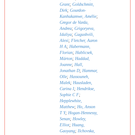
Grant
;
Goldschmitt,
Dirk
;
Gourdon-
Kanhukamwe, Amélie
;
Gregor de Varda,
Andrea
;
Grigoryeva,
Idaliya
;
Gugushvili,
Alexi
;
Fletcher, Aaron
H A
;
Habermann,
Florian
;
Hablicsek,
Márton
;
Haddad,
Joanne
;
Hall,
Jonathan D
;
Hammar,
Olle
;
Hassouneh,
Malek
;
Hausladen,
Carina I
;
Hendrikse,
Sophie C F
;
Hepplewhite,
Matthew
;
Ho, Anson
T Y
;
Hogan-Hennessy,
Senan
;
Howley,
Elliot
;
Huang,
Gaoyang
;
Ilchovska,