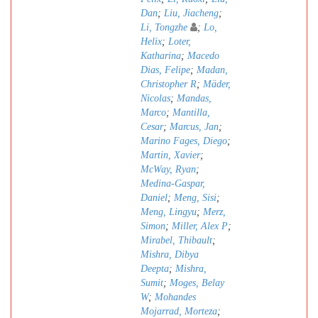
Dan
;
Liu, Jiacheng
;
Li, Tongzhe
;
Lo,
Helix
;
Loter,
Katharina
;
Macedo
Dias, Felipe
;
Madan,
Christopher R
;
Mäder,
Nicolas
;
Mandas,
Marco
;
Mantilla,
Cesar
;
Marcus, Jan
;
Marino Fages, Diego
;
Martin, Xavier
;
McWay, Ryan
;
Medina-Gaspar,
Daniel
;
Meng, Sisi
;
Meng, Lingyu
;
Merz,
Simon
;
Miller, Alex P
;
Mirabel, Thibault
;
Mishra, Dibya
Deepta
;
Mishra,
Sumit
;
Moges, Belay
W
;
Mohandes
Mojarrad, Morteza
;