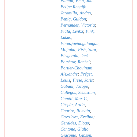
Fabian
;
Feld, Jan
;
Felipe Rengifo
Jaramillo, Andres
;
Fenig, Guidon
;
Fernandes, Victoria
;
Fiala, Lenka
;
Fink,
Lukas
;
Firouzjaeiangalougah,
Mojtaba
;
Fish, Sara
;
Fitzgerald, Jack
;
Forshaw, Rachel
;
Fortier-Chouinard,
Alexandre
;
Fréget,
Louis
;
Frese, Joris
;
Gabani, Jacopo
;
Gallegos, Sebastian
;
Gamill, Max C
;
Gáspár, Attila
;
Gauriot, Romain
;
Gavrilova, Evelina
;
Geraldes, Diogo
;
Cantone, Giulio
Giacomo
;
Gibson,