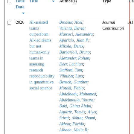
Issue
Title
Author(s)
Type
Ca
Date
2026
AI-assisted
Brodeur, Abel
;
Journal
A1
teams
Valenta, David
;
Contribution
outperform
Marcoci, Alexandru
;
AI-led teams
Aparicio, Juan P
;
but not
Mikola, Derek
;
human-only
Barbarioli, Bruno
;
teams in
Alexander, Rohan
;
assessing
Deer, Lachlan
;
research
Stafford, Tom
;
reproducibility
Vilhuber, Lars
;
in quantitative
Bensch, Gunther
;
social science
Motoki, Fabio
;
Abdelhady, Mohamed
;
Abdelmoula, Yousra
;
Baki, Ghina Abdul
;
Aguirre, Tomás
;
Aiyer,
Sriraj
;
Akhtar, Shumi
;
Akhtar, Farida
;
Albada, Melle R
;