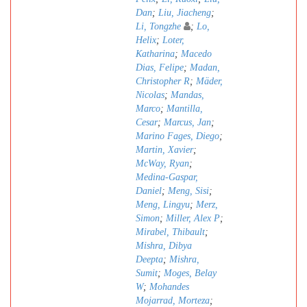
Dan
;
Liu, Jiacheng
;
Li, Tongzhe
;
Lo,
Helix
;
Loter,
Katharina
;
Macedo
Dias, Felipe
;
Madan,
Christopher R
;
Mäder,
Nicolas
;
Mandas,
Marco
;
Mantilla,
Cesar
;
Marcus, Jan
;
Marino Fages, Diego
;
Martin, Xavier
;
McWay, Ryan
;
Medina-Gaspar,
Daniel
;
Meng, Sisi
;
Meng, Lingyu
;
Merz,
Simon
;
Miller, Alex P
;
Mirabel, Thibault
;
Mishra, Dibya
Deepta
;
Mishra,
Sumit
;
Moges, Belay
W
;
Mohandes
Mojarrad, Morteza
;