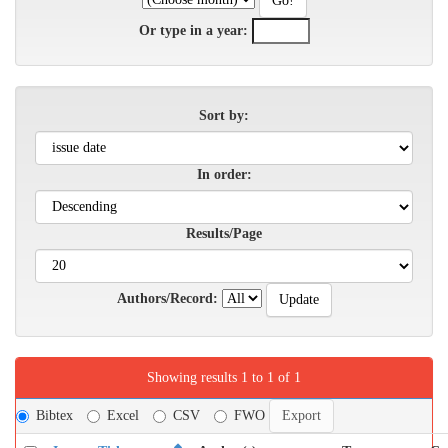
Or type in a year:
Sort by:
In order:
Results/Page
Authors/Record:
Showing results 1 to 1 of 1
Bibtex
Excel
CSV
FWO