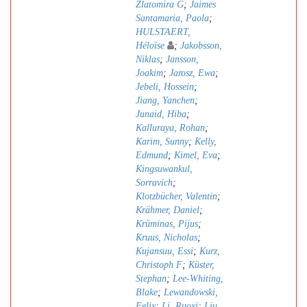
Zlatomira G
;
Jaimes
Santamaria, Paola
;
HULSTAERT,
Héloïse
;
Jakobsson,
Niklas
;
Jansson,
Joakim
;
Jarosz, Ewa
;
Jebeli, Hossein
;
Jiang, Yanchen
;
Junaid, Hiba
;
Kalluraya, Rohan
;
Karim, Sunny
;
Kelly,
Edmund
;
Kimel, Eva
;
Kingsuwankul,
Sorravich
;
Klotzbücher, Valentin
;
Krähmer, Daniel
;
Krūminas, Pijus
;
Kruus, Nicholas
;
Kujansuu, Essi
;
Kurz,
Christoph F
;
Küster,
Stephan
;
Lee-Whiting,
Blake
;
Lewandowski,
Felix
;
Li, Ruoxi
;
Liu,