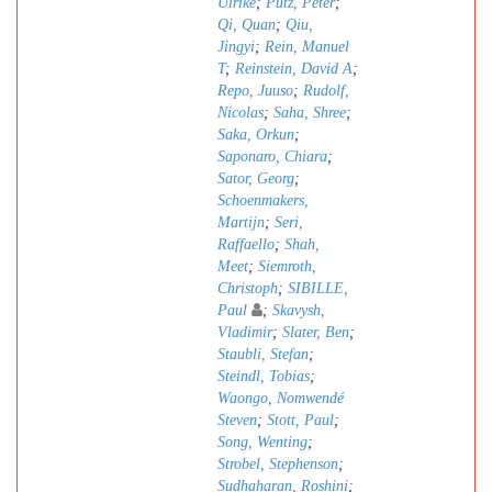
Ulrike
;
Pütz, Peter
;
Qi, Quan
;
Qiu,
Jingyi
;
Rein, Manuel
T
;
Reinstein, David A
;
Repo, Juuso
;
Rudolf,
Nicolas
;
Saha, Shree
;
Saka, Orkun
;
Saponaro, Chiara
;
Sator, Georg
;
Schoenmakers,
Martijn
;
Seri,
Raffaello
;
Shah,
Meet
;
Siemroth,
Christoph
;
SIBILLE,
Paul
;
Skavysh,
Vladimir
;
Slater, Ben
;
Staubli, Stefan
;
Steindl, Tobias
;
Waongo, Nomwendé
Steven
;
Stott, Paul
;
Song, Wenting
;
Strobel, Stephenson
;
Sudhaharan, Roshini
;