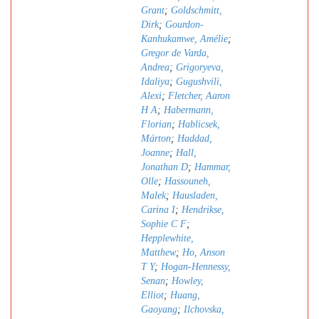
Grant
;
Goldschmitt,
Dirk
;
Gourdon-
Kanhukamwe, Amélie
;
Gregor de Varda,
Andrea
;
Grigoryeva,
Idaliya
;
Gugushvili,
Alexi
;
Fletcher, Aaron
H A
;
Habermann,
Florian
;
Hablicsek,
Márton
;
Haddad,
Joanne
;
Hall,
Jonathan D
;
Hammar,
Olle
;
Hassouneh,
Malek
;
Hausladen,
Carina I
;
Hendrikse,
Sophie C F
;
Hepplewhite,
Matthew
;
Ho, Anson
T Y
;
Hogan-Hennessy,
Senan
;
Howley,
Elliot
;
Huang,
Gaoyang
;
Ilchovska,