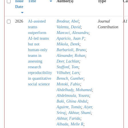
Issue
Title
Author(s)
Type
Ca
Date
2026
AI-assisted
Brodeur, Abel
;
Journal
A1
teams
Valenta, David
;
Contribution
outperform
Marcoci, Alexandru
;
AI-led teams
Aparicio, Juan P
;
but not
Mikola, Derek
;
human-only
Barbarioli, Bruno
;
teams in
Alexander, Rohan
;
assessing
Deer, Lachlan
;
research
Stafford, Tom
;
reproducibility
Vilhuber, Lars
;
in quantitative
Bensch, Gunther
;
social science
Motoki, Fabio
;
Abdelhady, Mohamed
;
Abdelmoula, Yousra
;
Baki, Ghina Abdul
;
Aguirre, Tomás
;
Aiyer,
Sriraj
;
Akhtar, Shumi
;
Akhtar, Farida
;
Albada, Melle R
;