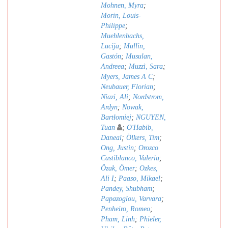
Mohnen, Myra
;
Morin, Louis-
Philippe
;
Muehlenbachs,
Lucija
;
Mullin,
Gastón
;
Musulan,
Andreea
;
Muzzì, Sara
;
Myers, James A C
;
Neubauer, Florian
;
Niazi, Ali
;
Nordstrom,
Ardyn
;
Nowak,
Bartłomiej
;
NGUYEN,
Tuan
;
O'Habib,
Daneal
;
Ölkers, Tim
;
Ong, Justin
;
Orozco
Castiblanco, Valeria
;
Özak, Ömer
;
Ozkes,
Ali I
;
Paaso, Mikael
;
Pandey, Shubham
;
Papazoglou, Varvara
;
Penheiro, Romeo
;
Pham, Linh
;
Phieler,