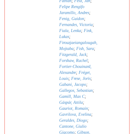
Fabian
;
Feld, Jan
;
Felipe Rengifo
Jaramillo, Andres
;
Fenig, Guidon
;
Fernandes, Victoria
;
Fiala, Lenka
;
Fink,
Lukas
;
Firouzjaeiangalougah,
Mojtaba
;
Fish, Sara
;
Fitzgerald, Jack
;
Forshaw, Rachel
;
Fortier-Chouinard,
Alexandre
;
Fréget,
Louis
;
Frese, Joris
;
Gabani, Jacopo
;
Gallegos, Sebastian
;
Gamill, Max C
;
Gáspár, Attila
;
Gauriot, Romain
;
Gavrilova, Evelina
;
Geraldes, Diogo
;
Cantone, Giulio
Giacomo
;
Gibson,