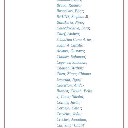
Bravo, Ramiro
;
Bronnikov, Egor
;
BRUNS, Stephan
;
Buliskeria, Nino
;
Caicedo-Silva, Sara
;
Calef, Andrea
;
Sebastian Cano Arias,
Juan
;
A Castillo
Alvarez, Gustavo
;
Caulker, Solomon
;
Cepenas, Simonas
;
Chatton, Arthur
;
Chen, Zirou
;
Chioma
Ewurum, Ngozi
;
Ciocîrlan, Anda-
Bianca
;
Clouth, Felix
J
;
Cook, Nikolai
;
Collins, Jason
;
Cornejo, Cesar
;
Craveiro, João
;
Créchet, Jonathan
;
Cui, Jing
;
Chalil