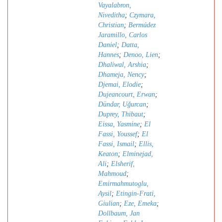
Vayalabron,
Niveditha
;
Czymara,
Christian
;
Bermúdez
Jaramillo, Carlos
Daniel
;
Datta,
Hannes
;
Denoo, Lien
;
Dhaliwal, Arshia
;
Dhameja, Nency
;
Djemai, Elodie
;
Dujeancourt, Erwan
;
Dündar, Uǧurcan
;
Duprey, Thibaut
;
Eissa, Yasmine
;
El
Fassi, Youssef
;
El
Fassi, Ismail
;
Ellis,
Keaton
;
Elminejad,
Ali
;
Elsherif,
Mahmoud
;
Emirmahmutoglu,
Aysil
;
Etingin-Frati,
Giulian
;
Eze, Emeka
;
Dollbaum, Jan