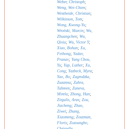
Weber, Christoph
;
Weng, Wei-Chien
;
Westheide, Christian
;
Wilkinson, Tom
;
Wong, Kwong-Yu
;
Wroński, Marcin
;
Wu,
Zhuangchen
;
Wu,
Qixia
;
Wu, Victor Y
;
Xiao, Bohan
;
Xu,
Feihong
;
Yadav,
Pranav
;
Yang Chou,
Yu
;
Yap, Luther
;
Xu,
Cong
;
Yazbeck, Myra
;
Yao, Bo
;
Zagrodzka,
Zuzanna
;
Zahra,
Tahreen
;
Zaneva,
Mirela
;
Zhong, Han
;
Zirgulis, Aras
;
Zou,
Jiacheng
;
Zhao,
Ziwei
;
Zhang,
Xiaomeng
;
Zoutman,
Floris
;
Zozoungbo,
Christelle