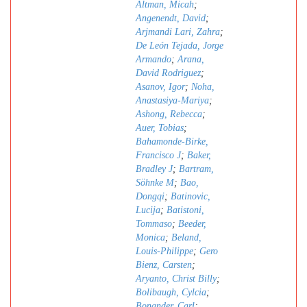
Altman, Micah
;
Angenendt, David
;
Arjmandi Lari, Zahra
;
De León Tejada, Jorge
Armando
;
Arana,
David Rodriguez
;
Asanov, Igor
;
Noha,
Anastasiya-Mariya
;
Ashong, Rebecca
;
Auer, Tobias
;
Bahamonde-Birke,
Francisco J
;
Baker,
Bradley J
;
Bartram,
Söhnke M
;
Bao,
Dongqi
;
Batinovic,
Lucija
;
Batistoni,
Tommaso
;
Beeder,
Monica
;
Beland,
Louis-Philippe
;
Gero
Bienz, Carsten
;
Aryanto, Christ Billy
;
Bolibaugh, Cylcia
;
Bonander, Carl
;