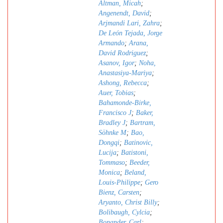
Altman, Micah
;
Angenendt, David
;
Arjmandi Lari, Zahra
;
De León Tejada, Jorge
Armando
;
Arana,
David Rodriguez
;
Asanov, Igor
;
Noha,
Anastasiya-Mariya
;
Ashong, Rebecca
;
Auer, Tobias
;
Bahamonde-Birke,
Francisco J
;
Baker,
Bradley J
;
Bartram,
Söhnke M
;
Bao,
Dongqi
;
Batinovic,
Lucija
;
Batistoni,
Tommaso
;
Beeder,
Monica
;
Beland,
Louis-Philippe
;
Gero
Bienz, Carsten
;
Aryanto, Christ Billy
;
Bolibaugh, Cylcia
;
Bonander, Carl
;