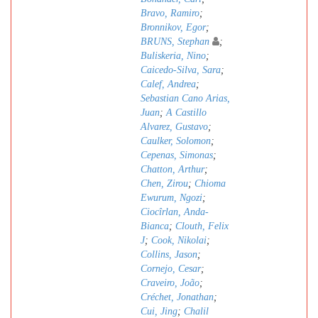
Bravo, Ramiro
;
Bronnikov, Egor
;
BRUNS, Stephan
;
Buliskeria, Nino
;
Caicedo-Silva, Sara
;
Calef, Andrea
;
Sebastian Cano Arias,
Juan
;
A Castillo
Alvarez, Gustavo
;
Caulker, Solomon
;
Cepenas, Simonas
;
Chatton, Arthur
;
Chen, Zirou
;
Chioma
Ewurum, Ngozi
;
Ciocîrlan, Anda-
Bianca
;
Clouth, Felix
J
;
Cook, Nikolai
;
Collins, Jason
;
Cornejo, Cesar
;
Craveiro, João
;
Créchet, Jonathan
;
Cui, Jing
;
Chalil