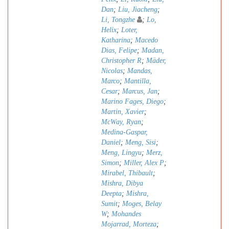
Dan
;
Liu, Jiacheng
;
Li, Tongzhe
;
Lo,
Helix
;
Loter,
Katharina
;
Macedo
Dias, Felipe
;
Madan,
Christopher R
;
Mäder,
Nicolas
;
Mandas,
Marco
;
Mantilla,
Cesar
;
Marcus, Jan
;
Marino Fages, Diego
;
Martin, Xavier
;
McWay, Ryan
;
Medina-Gaspar,
Daniel
;
Meng, Sisi
;
Meng, Lingyu
;
Merz,
Simon
;
Miller, Alex P
;
Mirabel, Thibault
;
Mishra, Dibya
Deepta
;
Mishra,
Sumit
;
Moges, Belay
W
;
Mohandes
Mojarrad, Morteza
;