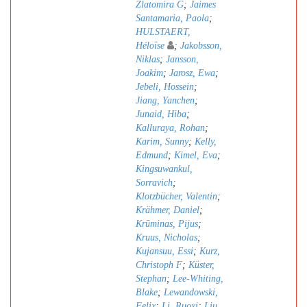
Zlatomira G
;
Jaimes
Santamaria, Paola
;
HULSTAERT,
Héloïse
;
Jakobsson,
Niklas
;
Jansson,
Joakim
;
Jarosz, Ewa
;
Jebeli, Hossein
;
Jiang, Yanchen
;
Junaid, Hiba
;
Kalluraya, Rohan
;
Karim, Sunny
;
Kelly,
Edmund
;
Kimel, Eva
;
Kingsuwankul,
Sorravich
;
Klotzbücher, Valentin
;
Krähmer, Daniel
;
Krūminas, Pijus
;
Kruus, Nicholas
;
Kujansuu, Essi
;
Kurz,
Christoph F
;
Küster,
Stephan
;
Lee-Whiting,
Blake
;
Lewandowski,
Felix
;
Li, Ruoxi
;
Liu,