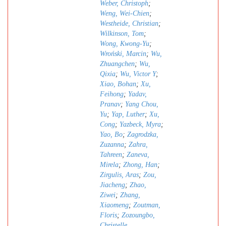
Weber, Christoph
;
Weng, Wei-Chien
;
Westheide, Christian
;
Wilkinson, Tom
;
Wong, Kwong-Yu
;
Wroński, Marcin
;
Wu,
Zhuangchen
;
Wu,
Qixia
;
Wu, Victor Y
;
Xiao, Bohan
;
Xu,
Feihong
;
Yadav,
Pranav
;
Yang Chou,
Yu
;
Yap, Luther
;
Xu,
Cong
;
Yazbeck, Myra
;
Yao, Bo
;
Zagrodzka,
Zuzanna
;
Zahra,
Tahreen
;
Zaneva,
Mirela
;
Zhong, Han
;
Zirgulis, Aras
;
Zou,
Jiacheng
;
Zhao,
Ziwei
;
Zhang,
Xiaomeng
;
Zoutman,
Floris
;
Zozoungbo,
Christelle