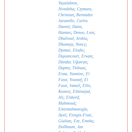
Vayalabron,
Niveditha
;
Czymara,
Christian
;
Bermúdez
Jaramillo, Carlos
Daniel
;
Datta,
Hannes
;
Denoo, Lien
;
Dhaliwal, Arshia
;
Dhameja, Nency
;
Djemai, Elodie
;
Dujeancourt, Erwan
;
Dündar, Uǧurcan
;
Duprey, Thibaut
;
Eissa, Yasmine
;
El
Fassi, Youssef
;
El
Fassi, Ismail
;
Ellis,
Keaton
;
Elminejad,
Ali
;
Elsherif,
Mahmoud
;
Emirmahmutoglu,
Aysil
;
Etingin-Frati,
Giulian
;
Eze, Emeka
;
Dollbaum, Jan