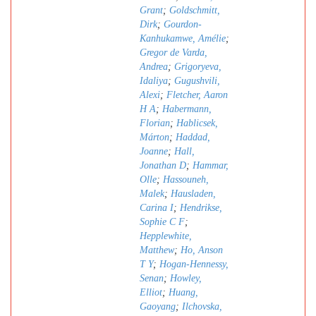
Grant
;
Goldschmitt,
Dirk
;
Gourdon-
Kanhukamwe, Amélie
;
Gregor de Varda,
Andrea
;
Grigoryeva,
Idaliya
;
Gugushvili,
Alexi
;
Fletcher, Aaron
H A
;
Habermann,
Florian
;
Hablicsek,
Márton
;
Haddad,
Joanne
;
Hall,
Jonathan D
;
Hammar,
Olle
;
Hassouneh,
Malek
;
Hausladen,
Carina I
;
Hendrikse,
Sophie C F
;
Hepplewhite,
Matthew
;
Ho, Anson
T Y
;
Hogan-Hennessy,
Senan
;
Howley,
Elliot
;
Huang,
Gaoyang
;
Ilchovska,