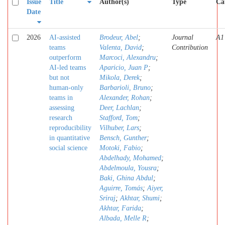
Issue
Title
Author(s)
Type
Ca
Date
2026
AI-assisted
Brodeur, Abel
;
Journal
A1
teams
Valenta, David
;
Contribution
outperform
Marcoci, Alexandru
;
AI-led teams
Aparicio, Juan P
;
but not
Mikola, Derek
;
human-only
Barbarioli, Bruno
;
teams in
Alexander, Rohan
;
assessing
Deer, Lachlan
;
research
Stafford, Tom
;
reproducibility
Vilhuber, Lars
;
in quantitative
Bensch, Gunther
;
social science
Motoki, Fabio
;
Abdelhady, Mohamed
;
Abdelmoula, Yousra
;
Baki, Ghina Abdul
;
Aguirre, Tomás
;
Aiyer,
Sriraj
;
Akhtar, Shumi
;
Akhtar, Farida
;
Albada, Melle R
;