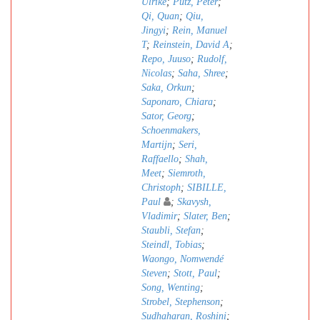
Ulrike
;
Pütz, Peter
;
Qi, Quan
;
Qiu,
Jingyi
;
Rein, Manuel
T
;
Reinstein, David A
;
Repo, Juuso
;
Rudolf,
Nicolas
;
Saha, Shree
;
Saka, Orkun
;
Saponaro, Chiara
;
Sator, Georg
;
Schoenmakers,
Martijn
;
Seri,
Raffaello
;
Shah,
Meet
;
Siemroth,
Christoph
;
SIBILLE,
Paul
;
Skavysh,
Vladimir
;
Slater, Ben
;
Staubli, Stefan
;
Steindl, Tobias
;
Waongo, Nomwendé
Steven
;
Stott, Paul
;
Song, Wenting
;
Strobel, Stephenson
;
Sudhaharan, Roshini
;