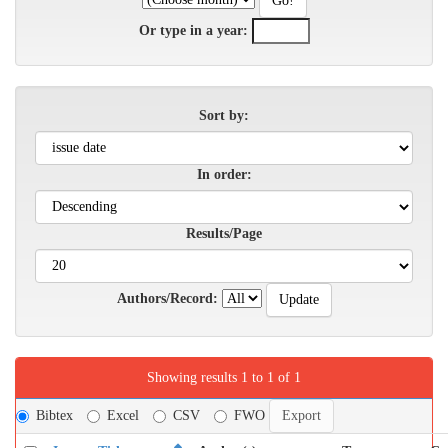
Or type in a year:
Sort by:
In order:
Results/Page
Authors/Record:
Showing results 1 to 1 of 1
Bibtex
Excel
CSV
FWO