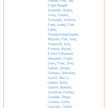
Fabian
;
Feld, Jan
;
Felipe Rengifo
Jaramillo, Andres
;
Fenig, Guidon
;
Fernandes, Victoria
;
Fiala, Lenka
;
Fink,
Lukas
;
Firouzjaeiangalougah,
Mojtaba
;
Fish, Sara
;
Fitzgerald, Jack
;
Forshaw, Rachel
;
Fortier-Chouinard,
Alexandre
;
Fréget,
Louis
;
Frese, Joris
;
Gabani, Jacopo
;
Gallegos, Sebastian
;
Gamill, Max C
;
Gáspár, Attila
;
Gauriot, Romain
;
Gavrilova, Evelina
;
Geraldes, Diogo
;
Cantone, Giulio
Giacomo
;
Gibson,