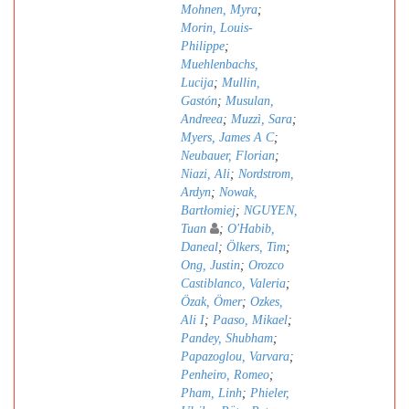
Mohnen, Myra
;
Morin, Louis-
Philippe
;
Muehlenbachs,
Lucija
;
Mullin,
Gastón
;
Musulan,
Andreea
;
Muzzì, Sara
;
Myers, James A C
;
Neubauer, Florian
;
Niazi, Ali
;
Nordstrom,
Ardyn
;
Nowak,
Bartłomiej
;
NGUYEN,
Tuan
;
O'Habib,
Daneal
;
Ölkers, Tim
;
Ong, Justin
;
Orozco
Castiblanco, Valeria
;
Özak, Ömer
;
Ozkes,
Ali I
;
Paaso, Mikael
;
Pandey, Shubham
;
Papazoglou, Varvara
;
Penheiro, Romeo
;
Pham, Linh
;
Phieler,