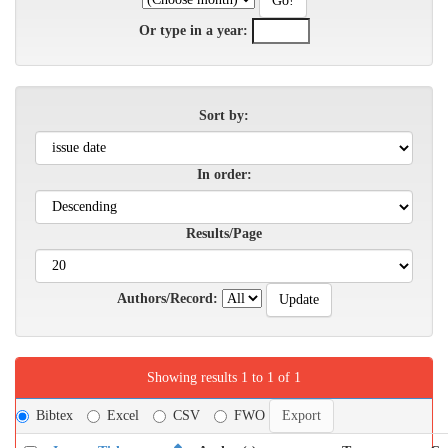
Or type in a year:
Sort by:
In order:
Results/Page
Authors/Record:
Showing results 1 to 1 of 1
Bibtex
Excel
CSV
FWO