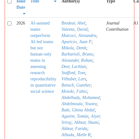
Issue
Title
Author(s)
Type
Ca
Date
2026
AI-assisted
Brodeur, Abel
;
Journal
A1
teams
Valenta, David
;
Contribution
outperform
Marcoci, Alexandru
;
AI-led teams
Aparicio, Juan P
;
but not
Mikola, Derek
;
human-only
Barbarioli, Bruno
;
teams in
Alexander, Rohan
;
assessing
Deer, Lachlan
;
research
Stafford, Tom
;
reproducibility
Vilhuber, Lars
;
in quantitative
Bensch, Gunther
;
social science
Motoki, Fabio
;
Abdelhady, Mohamed
;
Abdelmoula, Yousra
;
Baki, Ghina Abdul
;
Aguirre, Tomás
;
Aiyer,
Sriraj
;
Akhtar, Shumi
;
Akhtar, Farida
;
Albada, Melle R
;