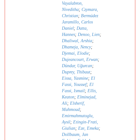
Vayalabron,
Niveditha
;
Czymara,
Christian
;
Bermúdez
Jaramillo, Carlos
Daniel
;
Datta,
Hannes
;
Denoo, Lien
;
Dhaliwal, Arshia
;
Dhameja, Nency
;
Djemai, Elodie
;
Dujeancourt, Erwan
;
Dündar, Uǧurcan
;
Duprey, Thibaut
;
Eissa, Yasmine
;
El
Fassi, Youssef
;
El
Fassi, Ismail
;
Ellis,
Keaton
;
Elminejad,
Ali
;
Elsherif,
Mahmoud
;
Emirmahmutoglu,
Aysil
;
Etingin-Frati,
Giulian
;
Eze, Emeka
;
Dollbaum, Jan