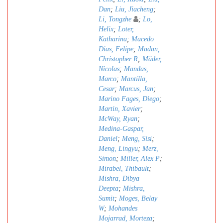
Dan
;
Liu, Jiacheng
;
Li, Tongzhe
;
Lo,
Helix
;
Loter,
Katharina
;
Macedo
Dias, Felipe
;
Madan,
Christopher R
;
Mäder,
Nicolas
;
Mandas,
Marco
;
Mantilla,
Cesar
;
Marcus, Jan
;
Marino Fages, Diego
;
Martin, Xavier
;
McWay, Ryan
;
Medina-Gaspar,
Daniel
;
Meng, Sisi
;
Meng, Lingyu
;
Merz,
Simon
;
Miller, Alex P
;
Mirabel, Thibault
;
Mishra, Dibya
Deepta
;
Mishra,
Sumit
;
Moges, Belay
W
;
Mohandes
Mojarrad, Morteza
;