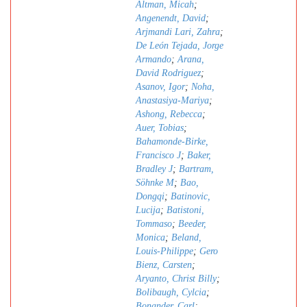
Altman, Micah
;
Angenendt, David
;
Arjmandi Lari, Zahra
;
De León Tejada, Jorge
Armando
;
Arana,
David Rodriguez
;
Asanov, Igor
;
Noha,
Anastasiya-Mariya
;
Ashong, Rebecca
;
Auer, Tobias
;
Bahamonde-Birke,
Francisco J
;
Baker,
Bradley J
;
Bartram,
Söhnke M
;
Bao,
Dongqi
;
Batinovic,
Lucija
;
Batistoni,
Tommaso
;
Beeder,
Monica
;
Beland,
Louis-Philippe
;
Gero
Bienz, Carsten
;
Aryanto, Christ Billy
;
Bolibaugh, Cylcia
;
Bonander, Carl
;