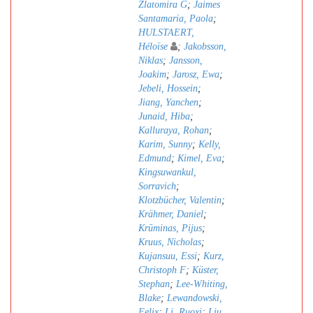
Zlatomira G
;
Jaimes
Santamaria, Paola
;
HULSTAERT,
Héloïse
;
Jakobsson,
Niklas
;
Jansson,
Joakim
;
Jarosz, Ewa
;
Jebeli, Hossein
;
Jiang, Yanchen
;
Junaid, Hiba
;
Kalluraya, Rohan
;
Karim, Sunny
;
Kelly,
Edmund
;
Kimel, Eva
;
Kingsuwankul,
Sorravich
;
Klotzbücher, Valentin
;
Krähmer, Daniel
;
Krūminas, Pijus
;
Kruus, Nicholas
;
Kujansuu, Essi
;
Kurz,
Christoph F
;
Küster,
Stephan
;
Lee-Whiting,
Blake
;
Lewandowski,
Felix
;
Li, Ruoxi
;
Liu,