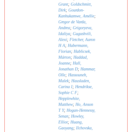
Grant
;
Goldschmitt,
Dirk
;
Gourdon-
Kanhukamwe, Amélie
;
Gregor de Varda,
Andrea
;
Grigoryeva,
Idaliya
;
Gugushvili,
Alexi
;
Fletcher, Aaron
H A
;
Habermann,
Florian
;
Hablicsek,
Márton
;
Haddad,
Joanne
;
Hall,
Jonathan D
;
Hammar,
Olle
;
Hassouneh,
Malek
;
Hausladen,
Carina I
;
Hendrikse,
Sophie C F
;
Hepplewhite,
Matthew
;
Ho, Anson
T Y
;
Hogan-Hennessy,
Senan
;
Howley,
Elliot
;
Huang,
Gaoyang
;
Ilchovska,