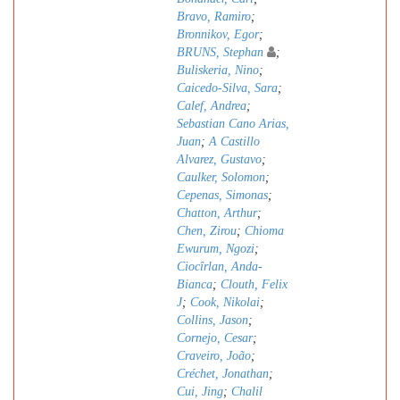
Bravo, Ramiro
;
Bronnikov, Egor
;
BRUNS, Stephan
;
Buliskeria, Nino
;
Caicedo-Silva, Sara
;
Calef, Andrea
;
Sebastian Cano Arias,
Juan
;
A Castillo
Alvarez, Gustavo
;
Caulker, Solomon
;
Cepenas, Simonas
;
Chatton, Arthur
;
Chen, Zirou
;
Chioma
Ewurum, Ngozi
;
Ciocîrlan, Anda-
Bianca
;
Clouth, Felix
J
;
Cook, Nikolai
;
Collins, Jason
;
Cornejo, Cesar
;
Craveiro, João
;
Créchet, Jonathan
;
Cui, Jing
;
Chalil