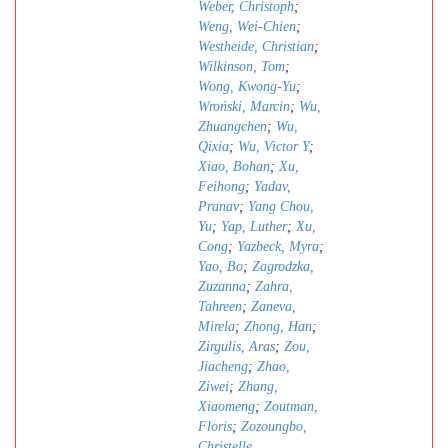
Weber, Christoph
;
Weng, Wei-Chien
;
Westheide, Christian
;
Wilkinson, Tom
;
Wong, Kwong-Yu
;
Wroński, Marcin
;
Wu,
Zhuangchen
;
Wu,
Qixia
;
Wu, Victor Y
;
Xiao, Bohan
;
Xu,
Feihong
;
Yadav,
Pranav
;
Yang Chou,
Yu
;
Yap, Luther
;
Xu,
Cong
;
Yazbeck, Myra
;
Yao, Bo
;
Zagrodzka,
Zuzanna
;
Zahra,
Tahreen
;
Zaneva,
Mirela
;
Zhong, Han
;
Zirgulis, Aras
;
Zou,
Jiacheng
;
Zhao,
Ziwei
;
Zhang,
Xiaomeng
;
Zoutman,
Floris
;
Zozoungbo,
Christelle