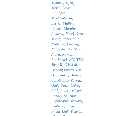
Mohnen, Myra
;
Morin, Louis-
Philippe
;
Muehlenbachs,
Lucija
;
Mullin,
Gastón
;
Musulan,
Andreea
;
Muzzì, Sara
;
Myers, James A C
;
Neubauer, Florian
;
Niazi, Ali
;
Nordstrom,
Ardyn
;
Nowak,
Bartłomiej
;
NGUYEN,
Tuan
;
O'Habib,
Daneal
;
Ölkers, Tim
;
Ong, Justin
;
Orozco
Castiblanco, Valeria
;
Özak, Ömer
;
Ozkes,
Ali I
;
Paaso, Mikael
;
Pandey, Shubham
;
Papazoglou, Varvara
;
Penheiro, Romeo
;
Pham, Linh
;
Phieler,