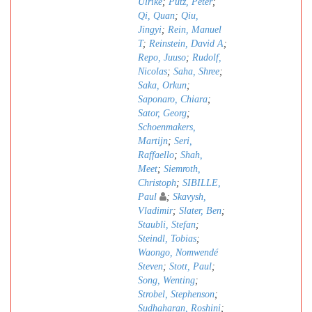
Ulrike
;
Pütz, Peter
;
Qi, Quan
;
Qiu,
Jingyi
;
Rein, Manuel
T
;
Reinstein, David A
;
Repo, Juuso
;
Rudolf,
Nicolas
;
Saha, Shree
;
Saka, Orkun
;
Saponaro, Chiara
;
Sator, Georg
;
Schoenmakers,
Martijn
;
Seri,
Raffaello
;
Shah,
Meet
;
Siemroth,
Christoph
;
SIBILLE,
Paul
;
Skavysh,
Vladimir
;
Slater, Ben
;
Staubli, Stefan
;
Steindl, Tobias
;
Waongo, Nomwendé
Steven
;
Stott, Paul
;
Song, Wenting
;
Strobel, Stephenson
;
Sudhaharan, Roshini
;