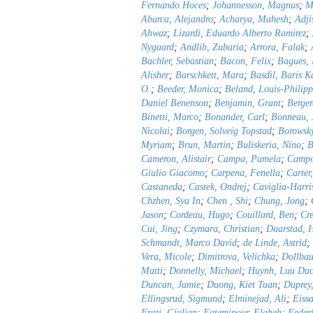
Fernando Hoces
;
Johannesson, Magnus
;
M
Abarca, Alejandro
;
Acharya, Mahesh
;
Adji
Ahwaz
;
Lizardi, Eduardo Alberto Ramirez
;
Nygaard
;
Andlib, Zubaria
;
Arrora, Falak
;
Bachler, Sebastian
;
Bacon, Felix
;
Bagues,
Alisher
;
Barschkett, Mara
;
Basdil, Baris K
O.
;
Beeder, Monica
;
Beland, Louis-Philipp
Daniel Benenson
;
Benjamin, Grant
;
Berge
Binetti, Marco
;
Bonander, Carl
;
Bonneau, 
Nicolai
;
Borgen, Solveig Topstad
;
Borowsky
Myriam
;
Brun, Martin
;
Buliskeria, Nino
;
B
Cameron, Alistair
;
Campa, Pamela
;
Campo
Giulio Giacomo
;
Carpena, Fenella
;
Carter
Castaneda
;
Castek, Ondrej
;
Caviglia-Harris
Chzhen, Sya In
;
Chen , Shi
;
Chung, Jong
;
Jason
;
Cordeau, Hugo
;
Couillard, Ben
;
Cre
Cui, Jing
;
Czymara, Christian
;
Daarstad, 
Schmandt, Marco David
;
de Linde, Astrid
;
Vera, Micole
;
Dimitrova, Velichka
;
Dollba
Matti
;
Donnelly, Michael
;
Huynh, Luu Duc
Duncan, Jamie
;
Duong, Kiet Tuan
;
Duprey
Ellingsrud, Sigmund
;
Elminejad, Ali
;
Eiss
Frati, Giulian
;
Fatemipour, Elaheh
;
Federi