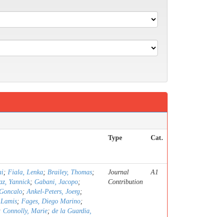
Type
Cat.
ai
;
Fiala, Lenka
;
Brailey, Thomas
;
Journal
A1
z, Yannick
;
Gabani, Jacopo
;
Contribution
 Goncalo
;
Ankel-Peters, Joerg
;
 Lamis
;
Fages, Diego Marino
;
;
Connolly, Marie
;
de la Guardia,