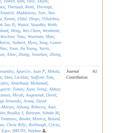
o
;
Tastan, Ipek
;
Tatic, Dejan
;
seu
;
Theriault, Remi
;
Thivierge,
Totarelli, Maddalena
;
Tran, Van-
u, Kerem
;
Ubfal, Diego
;
Villalobos,
h Tao-Yi
;
Wattal, Vasudha
;
Webb,
nhard
;
Weng, Wei-Chien
;
Westheide,
;
Wochner, Timo
;
Woerman, Matt
;
Marcin
;
Yazbeck, Myra
;
Yang, Gustav
 Hao
;
Yoon, Jin Young
;
Yurris,
yat, Aline
;
Zhang, Jonathan
;
Zhong,
lexandru
;
Aparicio, Juan P
;
Mikola,
Journal
A1
n
;
Deer, Lachlan
;
Stafford, Tom
;
Contribution
Fabio
;
Abdelhady, Mohamed
;
guirre, Tomás
;
Aiyer, Sriraj
;
Akhtar,
ltman, Micah
;
Angenendt, David
;
orge Armando
;
Arana, David
a-Mariya
;
Ashong, Rebecca
;
Auer,
ker, Bradley J
;
Bartram, Söhnke M
;
, Tommaso
;
Beeder, Monica
;
Beland,
to, Christ Billy
;
Bolibaugh, Cylcia
;
, Egor
;
BRUNS, Stephan
;