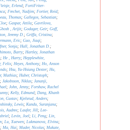
leisje, Erlend
;
FortiFriter-
sca
;
Frechet, Nadjim
;
Fortier, Reid
;
peau, Thomas
;
Gallegos, Sebastian
;
Cloe
;
Gaspar, Attila
;
Gavrilova,
Ghosh , Arijit
;
Godager, Geir
;
Goff,
ton, Jeremy D.
;
Griffa, Cristina
;
rmann, Eric
;
Guo, Jiaqi
;
fner, Sonja
;
Hall, Jonathan D.
;
himoto, Barry
;
Hartley, Jonathan
s
;
He , Harry
;
Hepplewhite,
, Felix
;
Heyes, Anthony
;
Ho, Anson
ando
;
Hsu, Yu-Hsiang Dexter
;
Hu,
r, Mathias
;
Huber, Christoph
;
;
Jakobsson, Niklas
;
Jananji,
hael
;
John, Jenny
;
Forshaw, Rachel
Sunny
;
Kelly, Edmund
;
Dang, Khanh
son, Gustav
;
Kjelsrud, Anders
;
shinsky, Lewis
;
Kundu, Suranjana
;
is, Audree
;
Laufer, Jill
;
Lee-
abriel
;
Levin, Joel
;
Li, Peng
;
Lin,
n
;
Lu, Xuewen
;
Lukmanova, Elvina
;
;
Ma, Hai
;
Mader, Nicolas
;
Makate,