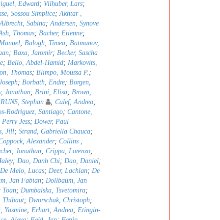
iguel, Edward
;
Vilhuber, Lars
;
sse, Sossou Simplice
;
Akhtar ,
Albrecht, Sabina
;
Andersen, Synove
Ash, Thomas
;
Bacher, Etienne
;
 Manuel
;
Balogh, Timea
;
Batmanov,
aan
;
Baxa, Jaromir
;
Becker, Sascha
e
;
Bello, Abdel-Hamid
;
Markovits,
ron, Thomas
;
Blimpo, Moussa P.
;
Joseph
;
Borbath, Endre
;
Borgen,
, Jonathan
;
Brini, Elisa
;
Brown,
RUNS, Stephan
;
Calef, Andrea
;
s-Rodriguez, Santiago
;
Cantone,
, Perry Jess
;
Dower, Paul
, Jill
;
Strand, Gabriella Chauca
;
Coppock, Alexander
;
Collins ,
chet, Jonathan
;
Crippa, Lorenzo
;
Haley
;
Dao, Danh Chi
;
Dao, Daniel
;
De Melo, Lucas
;
Deer, Lachlan
;
De
um, Jan Fabian
;
Dollbaum, Jan
 Toan
;
Dumbalska, Tsvetomira
;
, Thibaut
;
Dworschak, Christoph
;
a, Yasmine
;
Erhart, Andrea
;
Etingin-
ce, Alexa
;
Feld, Jan
;
Fenig,