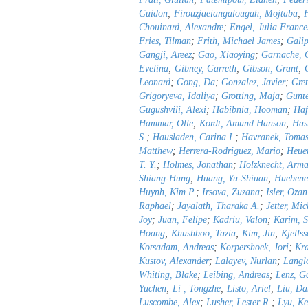
Guidon
;
Firouzjaeiangalougah, Mojtaba
;
F
Chouinard, Alexandre
;
Engel, Julia France
Fries, Tilman
;
Frith, Michael James
;
Gali
Gangji, Areez
;
Gao, Xiaoying
;
Garnache, 
Evelina
;
Gibney, Garreth
;
Gibson, Grant
;
Leonard
;
Gong, Da
;
Gonzalez, Javier
;
Gret
Grigoryeva, Idaliya
;
Grotting, Maja
;
Gunte
Gugushvili, Alexi
;
Habibnia, Hooman
;
Haf
Hammar, Olle
;
Kordt, Amund Hanson
;
Has
S.
;
Hausladen, Carina I.
;
Havranek, Toma
Matthew
;
Herrera-Rodriguez, Mario
;
Heuer
T. Y.
;
Holmes, Jonathan
;
Holzknecht, Arm
Shiang-Hung
;
Huang, Yu-Shiuan
;
Huebene
Huynh, Kim P.
;
Irsova, Zuzana
;
Isler, Ozan
Raphael
;
Jayalath, Tharaka A.
;
Jetter, Mic
Joy
;
Juan, Felipe
;
Kadriu, Valon
;
Karim, 
Hoang
;
Khushboo, Tazia
;
Kim, Jin
;
Kjells
Kotsadam, Andreas
;
Korpershoek, Jori
;
Kra
Kustov, Alexander
;
Lalayev, Nurlan
;
Langlo
Whiting, Blake
;
Leibing, Andreas
;
Lenz, G
Yuchen
;
Li , Tongzhe
;
Listo, Ariel
;
Liu, Da
Luscombe, Alex
;
Lusher, Lester R.
;
Lyu, Ke