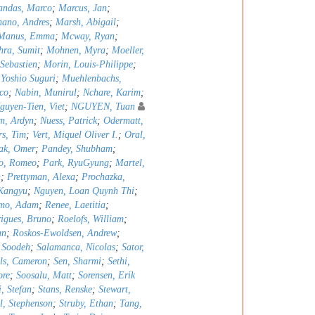
ndas, Marco
;
Marcus, Jan
;
nano, Andres
;
Marsh, Abigail
;
Manus, Emma
;
Mcway, Ryan
;
hra, Sumit
;
Mohnen, Myra
;
Moeller,
 Sebastien
;
Morin, Louis-Philippe
;
 Yoshio Suguri
;
Muehlenbachs,
co
;
Nabin, Munirul
;
Nchare, Karim
;
guyen-Tien, Viet
;
NGUYEN, Tuan
m, Ardyn
;
Nuess, Patrick
;
Odermatt,
rs, Tim
;
Vert, Miquel Oliver I.
;
Oral,
ak, Omer
;
Pandey, Shubham
;
ro, Romeo
;
Park, RyuGyung
;
Martel,
h
;
Prettyman, Alexa
;
Prochazka,
Kangyu
;
Nguyen, Loan Quynh Thi
;
emo, Adam
;
Renee, Laetitia
;
igues, Bruno
;
Roelofs, William
;
an
;
Roskos-Ewoldsen, Andrew
;
 Soodeh
;
Salamanca, Nicolas
;
Sator,
lls, Cameron
;
Sen, Sharmi
;
Sethi,
ore
;
Soosalu, Matt
;
Sorensen, Erik
i, Stefan
;
Stans, Renske
;
Stewart,
l, Stephenson
;
Struby, Ethan
;
Tang,