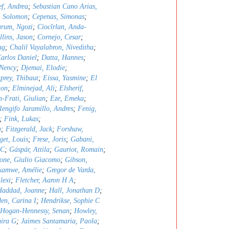
ef, Andrea
;
Sebastian Cano Arias,
, Solomon
;
Cepenas, Simonas
;
rum, Ngozi
;
Ciocîrlan, Anda-
llins, Jason
;
Cornejo, Cesar
;
ng
;
Chalil Vayalabron, Niveditha
;
arlos Daniel
;
Datta, Hannes
;
Nency
;
Djemai, Elodie
;
prey, Thibaut
;
Eissa, Yasmine
;
El
ton
;
Elminejad, Ali
;
Elsherif,
n-Frati, Giulian
;
Eze, Emeka
;
Rengifo Jaramillo, Andres
;
Fenig,
;
Fink, Lukas
;
a
;
Fitzgerald, Jack
;
Forshaw,
get, Louis
;
Frese, Joris
;
Gabani,
 C
;
Gáspár, Attila
;
Gauriot, Romain
;
one, Giulio Giacomo
;
Gibson,
kamwe, Amélie
;
Gregor de Varda,
lexi
;
Fletcher, Aaron H A
;
Haddad, Joanne
;
Hall, Jonathan D
;
en, Carina I
;
Hendrikse, Sophie C
Hogan-Hennessy, Senan
;
Howley,
mira G
;
Jaimes Santamaria, Paola
;