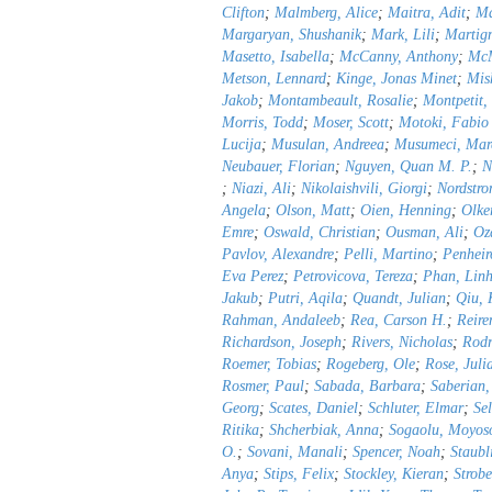
Clifton
;
Malmberg, Alice
;
Maitra, Adit
;
Ma
Margaryan, Shushanik
;
Mark, Lili
;
Martig
Masetto, Isabella
;
McCanny, Anthony
;
Mc
Metson, Lennard
;
Kinge, Jonas Minet
;
Mis
Jakob
;
Montambeault, Rosalie
;
Montpetit,
Morris, Todd
;
Moser, Scott
;
Motoki, Fabio
Lucija
;
Musulan, Andreea
;
Musumeci, Mar
Neubauer, Florian
;
Nguyen, Quan M. P.
;
N
;
Niazi, Ali
;
Nikolaishvili, Giorgi
;
Nordstro
Angela
;
Olson, Matt
;
Oien, Henning
;
Olke
Emre
;
Oswald, Christian
;
Ousman, Ali
;
Oz
Pavlov, Alexandre
;
Pelli, Martino
;
Penhei
Eva Perez
;
Petrovicova, Tereza
;
Phan, Lin
Jakub
;
Putri, Aqila
;
Quandt, Julian
;
Qiu, 
Rahman, Andaleeb
;
Rea, Carson H.
;
Reir
Richardson, Joseph
;
Rivers, Nicholas
;
Rodr
Roemer, Tobias
;
Rogeberg, Ole
;
Rose, Juli
Rosmer, Paul
;
Sabada, Barbara
;
Saberian,
Georg
;
Scates, Daniel
;
Schluter, Elmar
;
Se
Ritika
;
Shcherbiak, Anna
;
Sogaolu, Moyos
O.
;
Sovani, Manali
;
Spencer, Noah
;
Staubl
Anya
;
Stips, Felix
;
Stockley, Kieran
;
Strobe