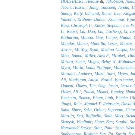
HULSTAERT, Héloïse
;
Jakobsson, Nikla
Jebeli, Hossein
;
Jiang, Yanchen
;
Junaid, H
Sunny
;
Kelly, Edmund
;
Kimel, Eva
;
Kingsu
Valentin
;
Krähmer, Daniel
;
Krūminas, Piju
Kurz, Christoph F
;
Küster, Stephan
;
Lee-Wh
Li, Ruoxi
;
Liu, Dan
;
Liu, Jiacheng
;
Li, To
Katharina
;
Macedo Dias, Felipe
;
Madan, C
Mandas, Marco
;
Mantilla, Cesar
;
Marcus,
Xavier
;
McWay, Ryan
;
Medina-Gaspar, Da
Merz, Simon
;
Miller, Alex P
;
Mirabel, Thib
Mishra, Sumit
;
Moges, Belay W
;
Mohandes
Myra
;
Morin, Louis-Philippe
;
Muehlenbach
Musulan, Andreea
;
Muzzì, Sara
;
Myers, Ja
Ali
;
Nordstrom, Ardyn
;
Nowak, Bartłomiej
Daneal
;
Ölkers, Tim
;
Ong, Justin
;
Orozco C
Ozkes, Ali I
;
Paaso, Mikael
;
Pandey, Shu
Penheiro, Romeo
;
Pham, Linh
;
Phieler, Ul
Jingyi
;
Rein, Manuel T
;
Reinstein, David 
Saha, Shree
;
Saka, Orkun
;
Saponaro, Chia
Martijn
;
Seri, Raffaello
;
Shah, Meet
;
Siemr
Skavysh, Vladimir
;
Slater, Ben
;
Staubli, St
Nomwendé Steven
;
Stott, Paul
;
Song, Went
Sudhaharan, Roshini
;
Sun, Pu
;
Swain, Sco