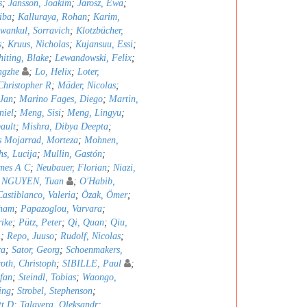
s
;
Jansson, Joakim
;
Jarosz, Ewa
;
iba
;
Kalluraya, Rohan
;
Karim,
wankul, Sorravich
;
Klotzbücher,
s
;
Kruus, Nicholas
;
Kujansuu, Essi
;
iting, Blake
;
Lewandowski, Felix
;
ngzhe
;
Lo, Helix
;
Loter,
hristopher R
;
Mäder, Nicolas
;
 Jan
;
Marino Fages, Diego
;
Martin,
niel
;
Meng, Sisi
;
Meng, Lingyu
;
ault
;
Mishra, Dibya Deepta
;
 Mojarrad, Morteza
;
Mohnen,
s, Lucija
;
Mullin, Gastón
;
mes A C
;
Neubauer, Florian
;
Niazi,
;
NGUYEN, Tuan
;
O'Habib,
astiblanco, Valeria
;
Özak, Ömer
;
bham
;
Papazoglou, Varvara
;
rike
;
Pütz, Peter
;
Qi, Quan
;
Qiu,
A
;
Repo, Juuso
;
Rudolf, Nicolas
;
ra
;
Sator, Georg
;
Schoenmakers,
oth, Christoph
;
SIBILLE, Paul
;
efan
;
Steindl, Tobias
;
Waongo,
ing
;
Strobel, Stephenson
;
tt D
;
Talavera, Oleksandr
;