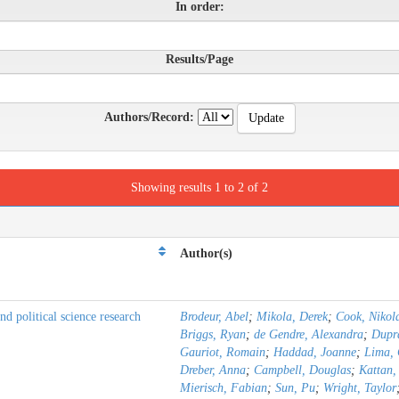
In order:
Results/Page
Authors/Record:
Showing results 1 to 2 of 2
Author(s)
d political science research
Brodeur, Abel
;
Mikola, Derek
;
Cook, Nikol
Briggs, Ryan
;
de Gendre, Alexandra
;
Dupra
Gauriot, Romain
;
Haddad, Joanne
;
Lima,
Dreber, Anna
;
Campbell, Douglas
;
Kattan,
Mierisch, Fabian
;
Sun, Pu
;
Wright, Taylor