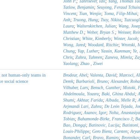
John P.
;
Tanrisever, Idil
;
Yang, Thomas Ta
Tatlow, Benjamin
;
Seuyong, Feraud Tchuis
Vincent
;
Tian, Wenjie
;
Toma, Filip-Mihai
;
Anh
;
Truong, Hung
;
Tsoy, Nikita
;
Tuzcuogl
Laura
;
Walterskirchen, Julian
;
Wang, Josep
Matthew D.
;
Weber, Bryan S.
;
Weisser, Rei
Christian
;
White, Kimberly
;
Winter, Jacob
Wong, Jared
;
Woodard, Ritchie
;
Wronski, 
Chung
;
Yap, Luther
;
Yassin, Kareman
;
Ye,
Chris
;
Zahra, Tahreen
;
Zaneva, Mirela
;
Za
Yaolang
;
Zhao , Ziwei
t not human-only teams in
Brodeur, Abel
;
Valenta, David
;
Marcoci, A
ve social science
Derek
;
Barbarioli, Bruno
;
Alexander, Roha
Vilhuber, Lars
;
Bensch, Gunther
;
Motoki, 
Abdelmoula, Yousra
;
Baki, Ghina Abdul
;
A
Shumi
;
Akhtar, Farida
;
Albada, Melle R
;
A
Arjmandi Lari, Zahra
;
De León Tejada, J
Rodriguez
;
Asanov, Igor
;
Noha, Anastasiy
Tobias
;
Bahamonde-Birke, Francisco J
;
Ba
Bao, Dongqi
;
Batinovic, Lucija
;
Batistoni
Louis-Philippe
;
Gero Bienz, Carsten
;
Aryan
Bonander, Carl
;
Bravo, Ramiro
;
Bronnikov