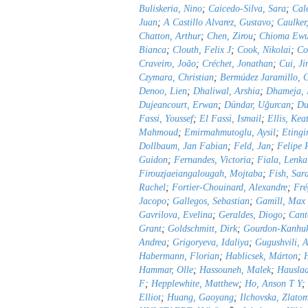
Buliskeria, Nino
;
Caicedo-Silva, Sara
;
Cal
Juan
;
A Castillo Alvarez, Gustavo
;
Caulker
Chatton, Arthur
;
Chen, Zirou
;
Chioma Ewu
Bianca
;
Clouth, Felix J
;
Cook, Nikolai
;
Co
Craveiro, João
;
Créchet, Jonathan
;
Cui, Ji
Czymara, Christian
;
Bermúdez Jaramillo, C
Denoo, Lien
;
Dhaliwal, Arshia
;
Dhameja, 
Dujeancourt, Erwan
;
Dündar, Uǧurcan
;
Du
Fassi, Youssef
;
El Fassi, Ismail
;
Ellis, Kea
Mahmoud
;
Emirmahmutoglu, Aysil
;
Etingi
Dollbaum, Jan Fabian
;
Feld, Jan
;
Felipe 
Guidon
;
Fernandes, Victoria
;
Fiala, Lenka
Firouzjaeiangalougah, Mojtaba
;
Fish, Sar
Rachel
;
Fortier-Chouinard, Alexandre
;
Fré
Jacopo
;
Gallegos, Sebastian
;
Gamill, Max
Gavrilova, Evelina
;
Geraldes, Diogo
;
Cant
Grant
;
Goldschmitt, Dirk
;
Gourdon-Kanhu
Andrea
;
Grigoryeva, Idaliya
;
Gugushvili, A
Habermann, Florian
;
Hablicsek, Márton
;
Hammar, Olle
;
Hassouneh, Malek
;
Hauslad
F
;
Hepplewhite, Matthew
;
Ho, Anson T Y
;
Elliot
;
Huang, Gaoyang
;
Ilchovska, Zlato