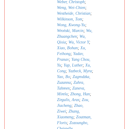
Weber, Christoph
;
Weng, Wei-Chien
;
Westheide, Christian
;
Wilkinson, Tom
;
Wong, Kwong-Yu
;
Wroński, Marcin
;
Wu,
Zhuangchen
;
Wu,
Qixia
;
Wu, Victor Y
;
Xiao, Bohan
;
Xu,
Feihong
;
Yadav,
Pranav
;
Yang Chou,
Yu
;
Yap, Luther
;
Xu,
Cong
;
Yazbeck, Myra
;
Yao, Bo
;
Zagrodzka,
Zuzanna
;
Zahra,
Tahreen
;
Zaneva,
Mirela
;
Zhong, Han
;
Zirgulis, Aras
;
Zou,
Jiacheng
;
Zhao,
Ziwei
;
Zhang,
Xiaomeng
;
Zoutman,
Floris
;
Zozoungbo,
Christelle