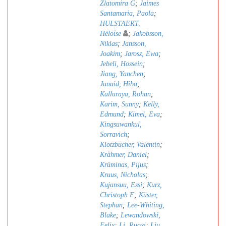
Zlatomira G
;
Jaimes
Santamaria, Paola
;
HULSTAERT,
Héloïse
;
Jakobsson,
Niklas
;
Jansson,
Joakim
;
Jarosz, Ewa
;
Jebeli, Hossein
;
Jiang, Yanchen
;
Junaid, Hiba
;
Kalluraya, Rohan
;
Karim, Sunny
;
Kelly,
Edmund
;
Kimel, Eva
;
Kingsuwankul,
Sorravich
;
Klotzbücher, Valentin
;
Krähmer, Daniel
;
Krūminas, Pijus
;
Kruus, Nicholas
;
Kujansuu, Essi
;
Kurz,
Christoph F
;
Küster,
Stephan
;
Lee-Whiting,
Blake
;
Lewandowski,
Felix
;
Li, Ruoxi
;
Liu,