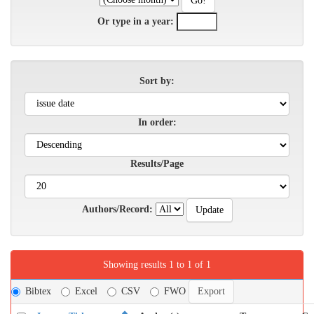
Or type in a year:
Sort by:
In order:
Results/Page
Authors/Record:
Showing results 1 to 1 of 1
Bibtex
Excel
CSV
FWO