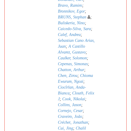
Bravo, Ramiro
;
Bronnikov, Egor
;
BRUNS, Stephan
;
Buliskeria, Nino
;
Caicedo-Silva, Sara
;
Calef, Andrea
;
Sebastian Cano Arias,
Juan
;
A Castillo
Alvarez, Gustavo
;
Caulker, Solomon
;
Cepenas, Simonas
;
Chatton, Arthur
;
Chen, Zirou
;
Chioma
Ewurum, Ngozi
;
Ciocîrlan, Anda-
Bianca
;
Clouth, Felix
J
;
Cook, Nikolai
;
Collins, Jason
;
Cornejo, Cesar
;
Craveiro, João
;
Créchet, Jonathan
;
Cui, Jing
;
Chalil