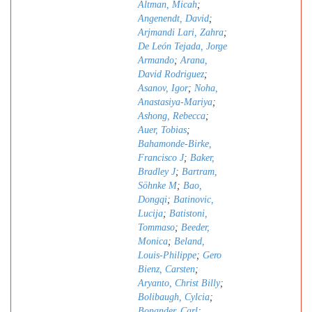
Altman, Micah
;
Angenendt, David
;
Arjmandi Lari, Zahra
;
De León Tejada, Jorge
Armando
;
Arana,
David Rodriguez
;
Asanov, Igor
;
Noha,
Anastasiya-Mariya
;
Ashong, Rebecca
;
Auer, Tobias
;
Bahamonde-Birke,
Francisco J
;
Baker,
Bradley J
;
Bartram,
Söhnke M
;
Bao,
Dongqi
;
Batinovic,
Lucija
;
Batistoni,
Tommaso
;
Beeder,
Monica
;
Beland,
Louis-Philippe
;
Gero
Bienz, Carsten
;
Aryanto, Christ Billy
;
Bolibaugh, Cylcia
;
Bonander, Carl
;