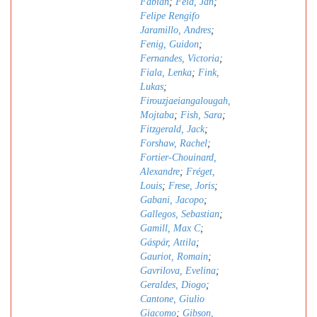
Fabian
;
Feld, Jan
;
Felipe Rengifo
Jaramillo, Andres
;
Fenig, Guidon
;
Fernandes, Victoria
;
Fiala, Lenka
;
Fink,
Lukas
;
Firouzjaeiangalougah,
Mojtaba
;
Fish, Sara
;
Fitzgerald, Jack
;
Forshaw, Rachel
;
Fortier-Chouinard,
Alexandre
;
Fréget,
Louis
;
Frese, Joris
;
Gabani, Jacopo
;
Gallegos, Sebastian
;
Gamill, Max C
;
Gáspár, Attila
;
Gauriot, Romain
;
Gavrilova, Evelina
;
Geraldes, Diogo
;
Cantone, Giulio
Giacomo
;
Gibson,