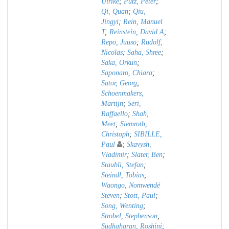
Ulrike
;
Pütz, Peter
;
Qi, Quan
;
Qiu,
Jingyi
;
Rein, Manuel
T
;
Reinstein, David A
;
Repo, Juuso
;
Rudolf,
Nicolas
;
Saha, Shree
;
Saka, Orkun
;
Saponaro, Chiara
;
Sator, Georg
;
Schoenmakers,
Martijn
;
Seri,
Raffaello
;
Shah,
Meet
;
Siemroth,
Christoph
;
SIBILLE,
Paul
;
Skavysh,
Vladimir
;
Slater, Ben
;
Staubli, Stefan
;
Steindl, Tobias
;
Waongo, Nomwendé
Steven
;
Stott, Paul
;
Song, Wenting
;
Strobel, Stephenson
;
Sudhaharan, Roshini
;