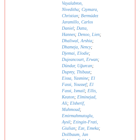
Vayalabron,
Niveditha
;
Czymara,
Christian
;
Bermúdez
Jaramillo, Carlos
Daniel
;
Datta,
Hannes
;
Denoo, Lien
;
Dhaliwal, Arshia
;
Dhameja, Nency
;
Djemai, Elodie
;
Dujeancourt, Erwan
;
Dündar, Uǧurcan
;
Duprey, Thibaut
;
Eissa, Yasmine
;
El
Fassi, Youssef
;
El
Fassi, Ismail
;
Ellis,
Keaton
;
Elminejad,
Ali
;
Elsherif,
Mahmoud
;
Emirmahmutoglu,
Aysil
;
Etingin-Frati,
Giulian
;
Eze, Emeka
;
Dollbaum, Jan