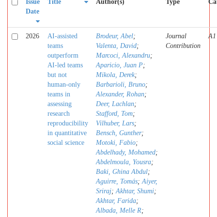
Issue
Title
Author(s)
Type
Ca
Date
2026
AI-assisted
Brodeur, Abel
;
Journal
A1
teams
Valenta, David
;
Contribution
outperform
Marcoci, Alexandru
;
AI-led teams
Aparicio, Juan P
;
but not
Mikola, Derek
;
human-only
Barbarioli, Bruno
;
teams in
Alexander, Rohan
;
assessing
Deer, Lachlan
;
research
Stafford, Tom
;
reproducibility
Vilhuber, Lars
;
in quantitative
Bensch, Gunther
;
social science
Motoki, Fabio
;
Abdelhady, Mohamed
;
Abdelmoula, Yousra
;
Baki, Ghina Abdul
;
Aguirre, Tomás
;
Aiyer,
Sriraj
;
Akhtar, Shumi
;
Akhtar, Farida
;
Albada, Melle R
;