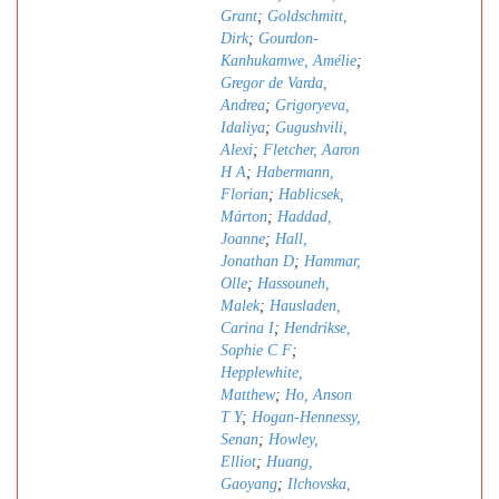
Grant
;
Goldschmitt,
Dirk
;
Gourdon-
Kanhukamwe, Amélie
;
Gregor de Varda,
Andrea
;
Grigoryeva,
Idaliya
;
Gugushvili,
Alexi
;
Fletcher, Aaron
H A
;
Habermann,
Florian
;
Hablicsek,
Márton
;
Haddad,
Joanne
;
Hall,
Jonathan D
;
Hammar,
Olle
;
Hassouneh,
Malek
;
Hausladen,
Carina I
;
Hendrikse,
Sophie C F
;
Hepplewhite,
Matthew
;
Ho, Anson
T Y
;
Hogan-Hennessy,
Senan
;
Howley,
Elliot
;
Huang,
Gaoyang
;
Ilchovska,