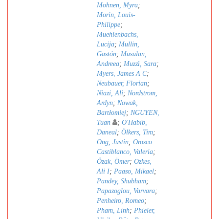
Mohnen, Myra
;
Morin, Louis-
Philippe
;
Muehlenbachs,
Lucija
;
Mullin,
Gastón
;
Musulan,
Andreea
;
Muzzì, Sara
;
Myers, James A C
;
Neubauer, Florian
;
Niazi, Ali
;
Nordstrom,
Ardyn
;
Nowak,
Bartłomiej
;
NGUYEN,
Tuan
;
O'Habib,
Daneal
;
Ölkers, Tim
;
Ong, Justin
;
Orozco
Castiblanco, Valeria
;
Özak, Ömer
;
Ozkes,
Ali I
;
Paaso, Mikael
;
Pandey, Shubham
;
Papazoglou, Varvara
;
Penheiro, Romeo
;
Pham, Linh
;
Phieler,