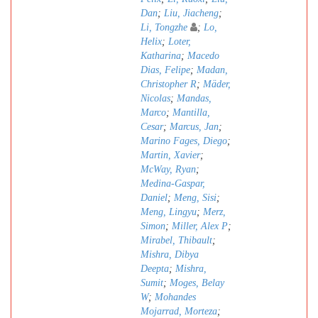
Dan
;
Liu, Jiacheng
;
Li, Tongzhe
;
Lo,
Helix
;
Loter,
Katharina
;
Macedo
Dias, Felipe
;
Madan,
Christopher R
;
Mäder,
Nicolas
;
Mandas,
Marco
;
Mantilla,
Cesar
;
Marcus, Jan
;
Marino Fages, Diego
;
Martin, Xavier
;
McWay, Ryan
;
Medina-Gaspar,
Daniel
;
Meng, Sisi
;
Meng, Lingyu
;
Merz,
Simon
;
Miller, Alex P
;
Mirabel, Thibault
;
Mishra, Dibya
Deepta
;
Mishra,
Sumit
;
Moges, Belay
W
;
Mohandes
Mojarrad, Morteza
;