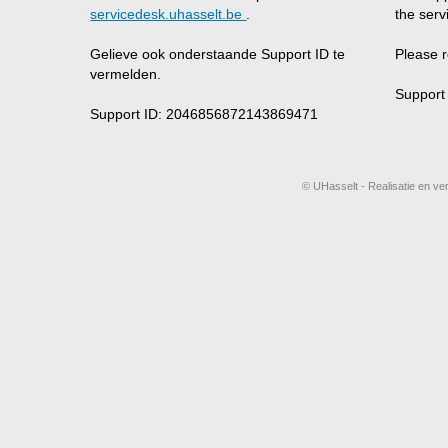
servicedesk.uhasselt.be
.
the serv
Gelieve ook onderstaande Support ID te
Please r
vermelden.
Support
Support ID: 2046856872143869471
© UHasselt - Realisatie en ve