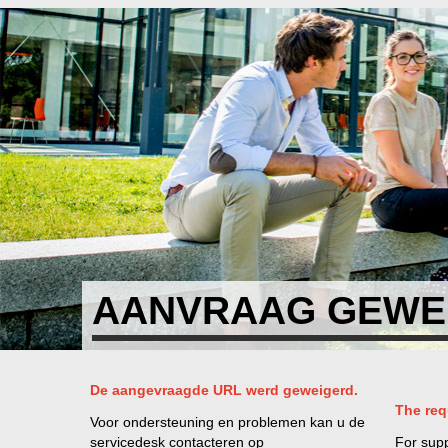
AANVRAAG GEWEI
De aangevraagde URL werd geweigerd.
The req
Voor ondersteuning en problemen kan u de
servicedesk contacteren op
For sup