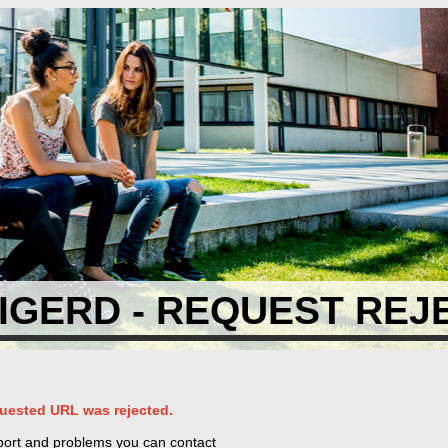
GERD - REQUEST REJ
uested URL was rejected.
port and problems you can contact