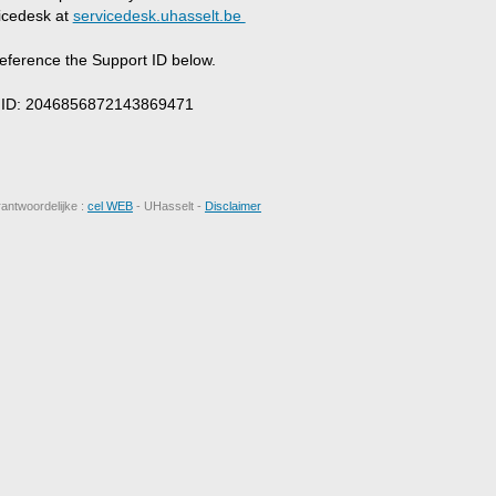
icedesk at
servicedesk.uhasselt.be
eference the Support ID below.
 ID: 2046856872143869471
rantwoordelijke :
cel WEB
- UHasselt -
Disclaimer