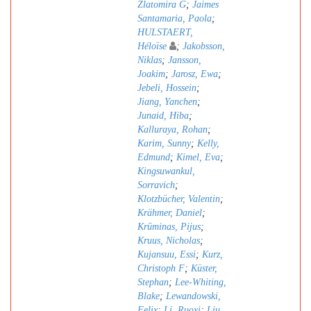
Zlatomira G
;
Jaimes
Santamaria, Paola
;
HULSTAERT,
Héloïse
;
Jakobsson,
Niklas
;
Jansson,
Joakim
;
Jarosz, Ewa
;
Jebeli, Hossein
;
Jiang, Yanchen
;
Junaid, Hiba
;
Kalluraya, Rohan
;
Karim, Sunny
;
Kelly,
Edmund
;
Kimel, Eva
;
Kingsuwankul,
Sorravich
;
Klotzbücher, Valentin
;
Krähmer, Daniel
;
Krūminas, Pijus
;
Kruus, Nicholas
;
Kujansuu, Essi
;
Kurz,
Christoph F
;
Küster,
Stephan
;
Lee-Whiting,
Blake
;
Lewandowski,
Felix
;
Li, Ruoxi
;
Liu,