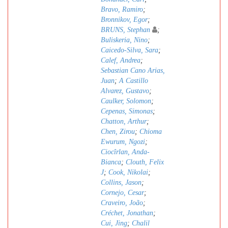
Bravo, Ramiro
;
Bronnikov, Egor
;
BRUNS, Stephan
;
Buliskeria, Nino
;
Caicedo-Silva, Sara
;
Calef, Andrea
;
Sebastian Cano Arias,
Juan
;
A Castillo
Alvarez, Gustavo
;
Caulker, Solomon
;
Cepenas, Simonas
;
Chatton, Arthur
;
Chen, Zirou
;
Chioma
Ewurum, Ngozi
;
Ciocîrlan, Anda-
Bianca
;
Clouth, Felix
J
;
Cook, Nikolai
;
Collins, Jason
;
Cornejo, Cesar
;
Craveiro, João
;
Créchet, Jonathan
;
Cui, Jing
;
Chalil