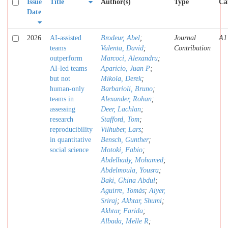
Issue
Title
Author(s)
Type
Ca
Date
2026
AI-assisted
Brodeur, Abel
;
Journal
A1
teams
Valenta, David
;
Contribution
outperform
Marcoci, Alexandru
;
AI-led teams
Aparicio, Juan P
;
but not
Mikola, Derek
;
human-only
Barbarioli, Bruno
;
teams in
Alexander, Rohan
;
assessing
Deer, Lachlan
;
research
Stafford, Tom
;
reproducibility
Vilhuber, Lars
;
in quantitative
Bensch, Gunther
;
social science
Motoki, Fabio
;
Abdelhady, Mohamed
;
Abdelmoula, Yousra
;
Baki, Ghina Abdul
;
Aguirre, Tomás
;
Aiyer,
Sriraj
;
Akhtar, Shumi
;
Akhtar, Farida
;
Albada, Melle R
;