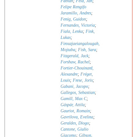
Fabian
;
Feld, Jan
;
Felipe Rengifo
Jaramillo, Andres
;
Fenig, Guidon
;
Fernandes, Victoria
;
Fiala, Lenka
;
Fink,
Lukas
;
Firouzjaeiangalougah,
Mojtaba
;
Fish, Sara
;
Fitzgerald, Jack
;
Forshaw, Rachel
;
Fortier-Chouinard,
Alexandre
;
Fréget,
Louis
;
Frese, Joris
;
Gabani, Jacopo
;
Gallegos, Sebastian
;
Gamill, Max C
;
Gáspár, Attila
;
Gauriot, Romain
;
Gavrilova, Evelina
;
Geraldes, Diogo
;
Cantone, Giulio
Giacomo
;
Gibson,