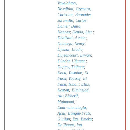
Vayalabron,
Niveditha
;
Czymara,
Christian
;
Bermúdez
Jaramillo, Carlos
Daniel
;
Datta,
Hannes
;
Denoo, Lien
;
Dhaliwal, Arshia
;
Dhameja, Nency
;
Djemai, Elodie
;
Dujeancourt, Erwan
;
Dündar, Uǧurcan
;
Duprey, Thibaut
;
Eissa, Yasmine
;
El
Fassi, Youssef
;
El
Fassi, Ismail
;
Ellis,
Keaton
;
Elminejad,
Ali
;
Elsherif,
Mahmoud
;
Emirmahmutoglu,
Aysil
;
Etingin-Frati,
Giulian
;
Eze, Emeka
;
Dollbaum, Jan