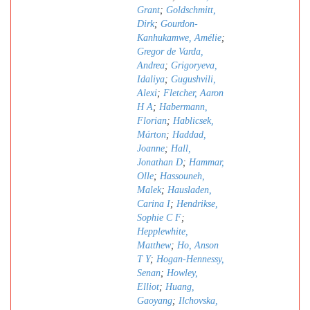
Grant
;
Goldschmitt,
Dirk
;
Gourdon-
Kanhukamwe, Amélie
;
Gregor de Varda,
Andrea
;
Grigoryeva,
Idaliya
;
Gugushvili,
Alexi
;
Fletcher, Aaron
H A
;
Habermann,
Florian
;
Hablicsek,
Márton
;
Haddad,
Joanne
;
Hall,
Jonathan D
;
Hammar,
Olle
;
Hassouneh,
Malek
;
Hausladen,
Carina I
;
Hendrikse,
Sophie C F
;
Hepplewhite,
Matthew
;
Ho, Anson
T Y
;
Hogan-Hennessy,
Senan
;
Howley,
Elliot
;
Huang,
Gaoyang
;
Ilchovska,