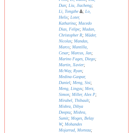
Dan
;
Liu, Jiacheng
;
Li, Tongzhe
;
Lo,
Helix
;
Loter,
Katharina
;
Macedo
Dias, Felipe
;
Madan,
Christopher R
;
Mäder,
Nicolas
;
Mandas,
Marco
;
Mantilla,
Cesar
;
Marcus, Jan
;
Marino Fages, Diego
;
Martin, Xavier
;
McWay, Ryan
;
Medina-Gaspar,
Daniel
;
Meng, Sisi
;
Meng, Lingyu
;
Merz,
Simon
;
Miller, Alex P
;
Mirabel, Thibault
;
Mishra, Dibya
Deepta
;
Mishra,
Sumit
;
Moges, Belay
W
;
Mohandes
Mojarrad, Morteza
;