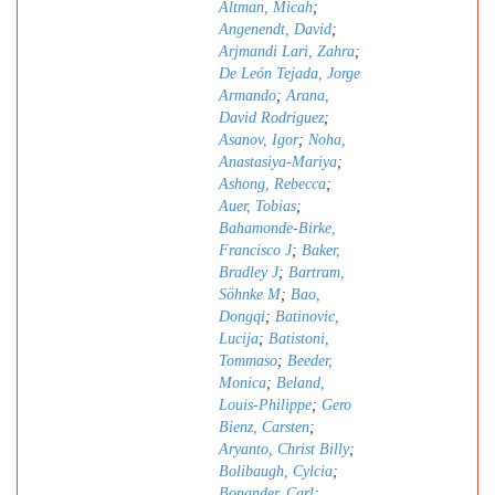
Altman, Micah
;
Angenendt, David
;
Arjmandi Lari, Zahra
;
De León Tejada, Jorge
Armando
;
Arana,
David Rodriguez
;
Asanov, Igor
;
Noha,
Anastasiya-Mariya
;
Ashong, Rebecca
;
Auer, Tobias
;
Bahamonde-Birke,
Francisco J
;
Baker,
Bradley J
;
Bartram,
Söhnke M
;
Bao,
Dongqi
;
Batinovic,
Lucija
;
Batistoni,
Tommaso
;
Beeder,
Monica
;
Beland,
Louis-Philippe
;
Gero
Bienz, Carsten
;
Aryanto, Christ Billy
;
Bolibaugh, Cylcia
;
Bonander, Carl
;