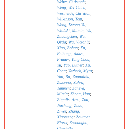
Weber, Christoph
;
Weng, Wei-Chien
;
Westheide, Christian
;
Wilkinson, Tom
;
Wong, Kwong-Yu
;
Wroński, Marcin
;
Wu,
Zhuangchen
;
Wu,
Qixia
;
Wu, Victor Y
;
Xiao, Bohan
;
Xu,
Feihong
;
Yadav,
Pranav
;
Yang Chou,
Yu
;
Yap, Luther
;
Xu,
Cong
;
Yazbeck, Myra
;
Yao, Bo
;
Zagrodzka,
Zuzanna
;
Zahra,
Tahreen
;
Zaneva,
Mirela
;
Zhong, Han
;
Zirgulis, Aras
;
Zou,
Jiacheng
;
Zhao,
Ziwei
;
Zhang,
Xiaomeng
;
Zoutman,
Floris
;
Zozoungbo,
Christelle