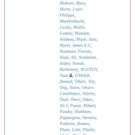
Mohnen, Myra
;
Morin, Louis-
Philippe
;
Muehlenbachs,
Lucija
;
Mullin,
Gastón
;
Musulan,
Andreea
;
Muzzì, Sara
;
Myers, James A C
;
Neubauer, Florian
;
Niazi, Ali
;
Nordstrom,
Ardyn
;
Nowak,
Bartłomiej
;
NGUYEN,
Tuan
;
O'Habib,
Daneal
;
Ölkers, Tim
;
Ong, Justin
;
Orozco
Castiblanco, Valeria
;
Özak, Ömer
;
Ozkes,
Ali I
;
Paaso, Mikael
;
Pandey, Shubham
;
Papazoglou, Varvara
;
Penheiro, Romeo
;
Pham, Linh
;
Phieler,