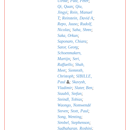
Ulrike
;
Pütz, Peter
;
Qi, Quan
;
Qiu,
Jingyi
;
Rein, Manuel
T
;
Reinstein, David A
;
Repo, Juuso
;
Rudolf,
Nicolas
;
Saha, Shree
;
Saka, Orkun
;
Saponaro, Chiara
;
Sator, Georg
;
Schoenmakers,
Martijn
;
Seri,
Raffaello
;
Shah,
Meet
;
Siemroth,
Christoph
;
SIBILLE,
Paul
;
Skavysh,
Vladimir
;
Slater, Ben
;
Staubli, Stefan
;
Steindl, Tobias
;
Waongo, Nomwendé
Steven
;
Stott, Paul
;
Song, Wenting
;
Strobel, Stephenson
;
Sudhaharan, Roshini
;