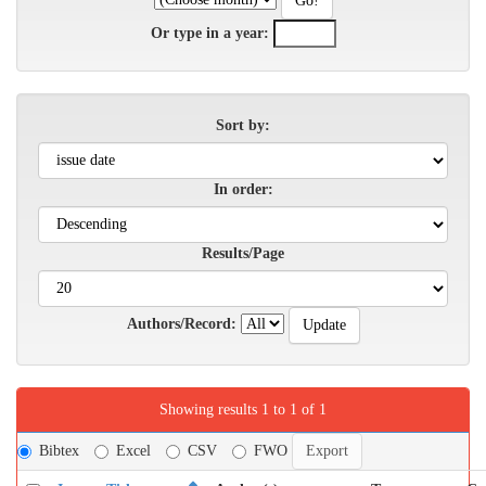
Or type in a year:
Sort by:
In order:
Results/Page
Authors/Record:
Showing results 1 to 1 of 1
Bibtex
Excel
CSV
FWO