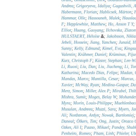
Andrea
;
Grigoryeva, Idaliya
;
Gugushvili, A
Habermann, Florian
;
Hablicsek, Márton
;
Hammar, Olle
;
Hassouneh, Malek
;
Hauslad
F
;
Hepplewhite, Matthew
;
Ho, Anson T Y
;
Elliot
;
Huang, Gaoyang
;
Ilchovska, Zlato
HULSTAERT, Héloïse
;
Jakobsson, Nikla
Jebeli, Hossein
;
Jiang, Yanchen
;
Junaid, H
Sunny
;
Kelly, Edmund
;
Kimel, Eva
;
Kingsu
Valentin
;
Krähmer, Daniel
;
Krūminas, Piju
Kurz, Christoph F
;
Küster, Stephan
;
Lee-Wh
Li, Ruoxi
;
Liu, Dan
;
Liu, Jiacheng
;
Li, To
Katharina
;
Macedo Dias, Felipe
;
Madan, C
Mandas, Marco
;
Mantilla, Cesar
;
Marcus,
Xavier
;
McWay, Ryan
;
Medina-Gaspar, Da
Merz, Simon
;
Miller, Alex P
;
Mirabel, Thib
Mishra, Sumit
;
Moges, Belay W
;
Mohandes
Myra
;
Morin, Louis-Philippe
;
Muehlenbach
Musulan, Andreea
;
Muzzì, Sara
;
Myers, Ja
Ali
;
Nordstrom, Ardyn
;
Nowak, Bartłomiej
Daneal
;
Ölkers, Tim
;
Ong, Justin
;
Orozco C
Ozkes, Ali I
;
Paaso, Mikael
;
Pandey, Shu
Penheiro, Romeo
;
Pham, Linh
;
Phieler, Ul