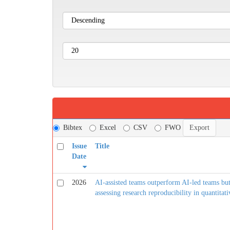
Bibtex
Excel
CSV
FWO
Issue
Title
Date
2026
AI-assisted teams outperform AI-led teams bu
assessing research reproducibility in quantitati