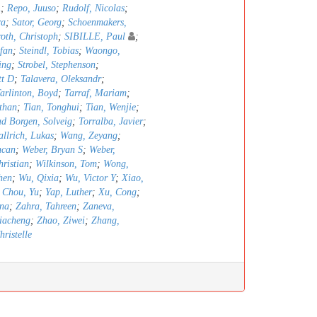
A
;
Repo, Juuso
;
Rudolf, Nicolas
;
ra
;
Sator, Georg
;
Schoenmakers,
oth, Christoph
;
SIBILLE, Paul
;
efan
;
Steindl, Tobias
;
Waongo,
ing
;
Strobel, Stephenson
;
tt D
;
Talavera, Oleksandr
;
arlinton, Boyd
;
Tarraf, Mariam
;
than
;
Tian, Tonghui
;
Tian, Wenjie
;
ad Borgen, Solveig
;
Torralba, Javier
;
llrich, Lukas
;
Wang, Zeyang
;
ncan
;
Weber, Bryan S
;
Weber,
hristian
;
Wilkinson, Tom
;
Wong,
hen
;
Wu, Qixia
;
Wu, Victor Y
;
Xiao,
 Chou, Yu
;
Yap, Luther
;
Xu, Cong
;
nna
;
Zahra, Tahreen
;
Zaneva,
iacheng
;
Zhao, Ziwei
;
Zhang,
ristelle