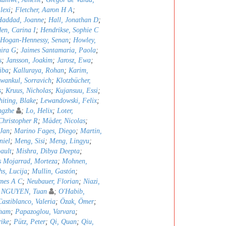
lexi
;
Fletcher, Aaron H A
;
Haddad, Joanne
;
Hall, Jonathan D
;
en, Carina I
;
Hendrikse, Sophie C
Hogan-Hennessy, Senan
;
Howley,
mira G
;
Jaimes Santamaria, Paola
;
s
;
Jansson, Joakim
;
Jarosz, Ewa
;
iba
;
Kalluraya, Rohan
;
Karim,
wankul, Sorravich
;
Klotzbücher,
s
;
Kruus, Nicholas
;
Kujansuu, Essi
;
iting, Blake
;
Lewandowski, Felix
;
ngzhe
;
Lo, Helix
;
Loter,
hristopher R
;
Mäder, Nicolas
;
 Jan
;
Marino Fages, Diego
;
Martin,
niel
;
Meng, Sisi
;
Meng, Lingyu
;
ault
;
Mishra, Dibya Deepta
;
 Mojarrad, Morteza
;
Mohnen,
s, Lucija
;
Mullin, Gastón
;
mes A C
;
Neubauer, Florian
;
Niazi,
;
NGUYEN, Tuan
;
O'Habib,
astiblanco, Valeria
;
Özak, Ömer
;
bham
;
Papazoglou, Varvara
;
rike
;
Pütz, Peter
;
Qi, Quan
;
Qiu,