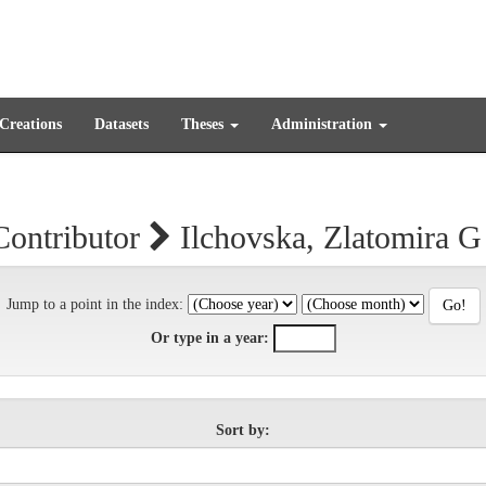
 Creations
Datasets
Theses
Administration
Contributor
Ilchovska, Zlatomira G
Jump to a point in the index:
Or type in a year:
Sort by: