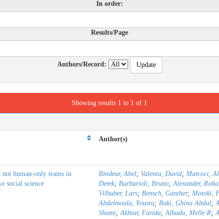
In order:
Results/Page
Authors/Record:
Showing results 1 to 1 of 1
Author(s)
t not human-only teams in
Brodeur, Abel
;
Valenta, David
;
Marcoci, A
ve social science
Derek
;
Barbarioli, Bruno
;
Alexander, Roha
Vilhuber, Lars
;
Bensch, Gunther
;
Motoki, 
Abdelmoula, Yousra
;
Baki, Ghina Abdul
;
A
Shumi
;
Akhtar, Farida
;
Albada, Melle R
;
A