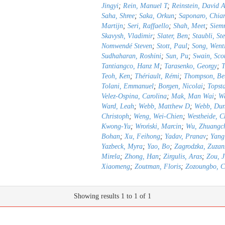
Jingyi
;
Rein, Manuel T
;
Reinstein, David 
Saha, Shree
;
Saka, Orkun
;
Saponaro, Chia
Martijn
;
Seri, Raffaello
;
Shah, Meet
;
Siemr
Skavysh, Vladimir
;
Slater, Ben
;
Staubli, St
Nomwendé Steven
;
Stott, Paul
;
Song, Went
Sudhaharan, Roshini
;
Sun, Pu
;
Swain, Sco
Tantiangco, Hanz M
;
Tarasenko, Georgy
;
T
Teoh, Ken
;
Thériault, Rémi
;
Thompson, Be
Tolani, Emmanuel
;
Borgen, Nicolai
;
Topst
Velez-Ospina, Carolina
;
Mak, Man Wai
;
Wa
Ward, Leah
;
Webb, Matthew D
;
Webb, Du
Christoph
;
Weng, Wei-Chien
;
Westheide, C
Kwong-Yu
;
Wroński, Marcin
;
Wu, Zhuangc
Bohan
;
Xu, Feihong
;
Yadav, Pranav
;
Yang
Yazbeck, Myra
;
Yao, Bo
;
Zagrodzka, Zuza
Mirela
;
Zhong, Han
;
Zirgulis, Aras
;
Zou, J
Xiaomeng
;
Zoutman, Floris
;
Zozoungbo, Ch
Showing results 1 to 1 of 1