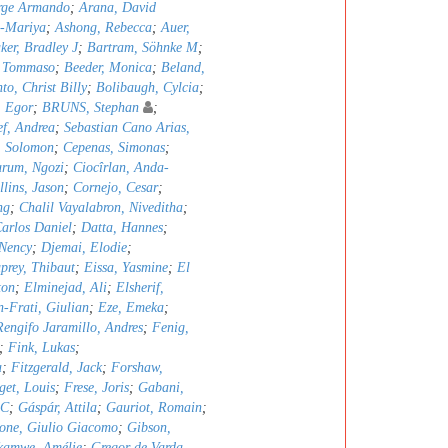
orge Armando
;
Arana, David
a-Mariya
;
Ashong, Rebecca
;
Auer,
ker, Bradley J
;
Bartram, Söhnke M
;
, Tommaso
;
Beeder, Monica
;
Beland,
to, Christ Billy
;
Bolibaugh, Cylcia
;
, Egor
;
BRUNS, Stephan
;
ef, Andrea
;
Sebastian Cano Arias,
, Solomon
;
Cepenas, Simonas
;
rum, Ngozi
;
Ciocîrlan, Anda-
llins, Jason
;
Cornejo, Cesar
;
ng
;
Chalil Vayalabron, Niveditha
;
arlos Daniel
;
Datta, Hannes
;
Nency
;
Djemai, Elodie
;
prey, Thibaut
;
Eissa, Yasmine
;
El
ton
;
Elminejad, Ali
;
Elsherif,
n-Frati, Giulian
;
Eze, Emeka
;
Rengifo Jaramillo, Andres
;
Fenig,
;
Fink, Lukas
;
a
;
Fitzgerald, Jack
;
Forshaw,
get, Louis
;
Frese, Joris
;
Gabani,
 C
;
Gáspár, Attila
;
Gauriot, Romain
;
one, Giulio Giacomo
;
Gibson,
kamwe, Amélie
;
Gregor de Varda,