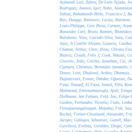
Arjmandi Lari, Zahra
;
De León Tejada, J
Rodriguez
;
Asanov, Igor
;
Noha, Anastasiy
Tobias
;
Bahamonde-Birke, Francisco J
;
Ba
Bao, Dongqi
;
Batinovic, Lucija
;
Batistoni
Louis-Philippe
;
Gero Bienz, Carsten
;
Aryan
Bonander, Carl
;
Bravo, Ramiro
;
Bronnikov
Buliskeria, Nino
;
Caicedo-Silva, Sara
;
Cal
Juan
;
A Castillo Alvarez, Gustavo
;
Caulker
Chatton, Arthur
;
Chen, Zirou
;
Chioma Ewu
Bianca
;
Clouth, Felix J
;
Cook, Nikolai
;
Co
Craveiro, João
;
Créchet, Jonathan
;
Cui, Ji
Czymara, Christian
;
Bermúdez Jaramillo, C
Denoo, Lien
;
Dhaliwal, Arshia
;
Dhameja, 
Dujeancourt, Erwan
;
Dündar, Uǧurcan
;
Du
Fassi, Youssef
;
El Fassi, Ismail
;
Ellis, Kea
Mahmoud
;
Emirmahmutoglu, Aysil
;
Etingi
Dollbaum, Jan Fabian
;
Feld, Jan
;
Felipe 
Guidon
;
Fernandes, Victoria
;
Fiala, Lenka
Firouzjaeiangalougah, Mojtaba
;
Fish, Sar
Rachel
;
Fortier-Chouinard, Alexandre
;
Fré
Jacopo
;
Gallegos, Sebastian
;
Gamill, Max
Gavrilova, Evelina
;
Geraldes, Diogo
;
Cant
Grant
;
Goldschmitt, Dirk
;
Gourdon-Kanhu