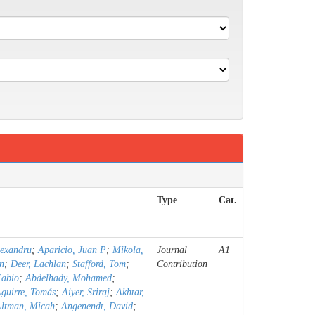
Type
Cat.
lexandru
;
Aparicio, Juan P
;
Mikola,
Journal
A1
n
;
Deer, Lachlan
;
Stafford, Tom
;
Contribution
Fabio
;
Abdelhady, Mohamed
;
guirre, Tomás
;
Aiyer, Sriraj
;
Akhtar,
ltman, Micah
;
Angenendt, David
;