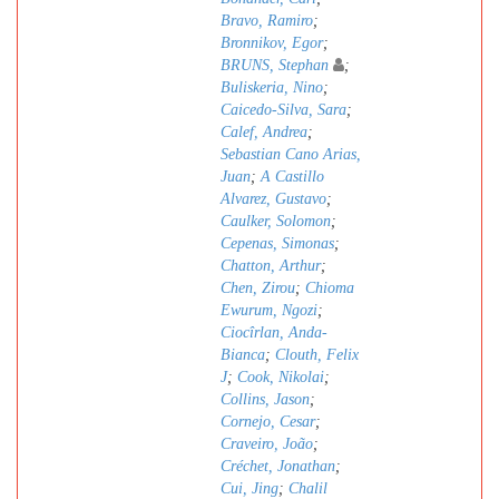
Bravo, Ramiro
;
Bronnikov, Egor
;
BRUNS, Stephan
;
Buliskeria, Nino
;
Caicedo-Silva, Sara
;
Calef, Andrea
;
Sebastian Cano Arias,
Juan
;
A Castillo
Alvarez, Gustavo
;
Caulker, Solomon
;
Cepenas, Simonas
;
Chatton, Arthur
;
Chen, Zirou
;
Chioma
Ewurum, Ngozi
;
Ciocîrlan, Anda-
Bianca
;
Clouth, Felix
J
;
Cook, Nikolai
;
Collins, Jason
;
Cornejo, Cesar
;
Craveiro, João
;
Créchet, Jonathan
;
Cui, Jing
;
Chalil