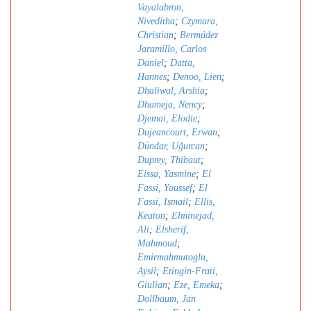
Vayalabron,
Niveditha
;
Czymara,
Christian
;
Bermúdez
Jaramillo, Carlos
Daniel
;
Datta,
Hannes
;
Denoo, Lien
;
Dhaliwal, Arshia
;
Dhameja, Nency
;
Djemai, Elodie
;
Dujeancourt, Erwan
;
Dündar, Uǧurcan
;
Duprey, Thibaut
;
Eissa, Yasmine
;
El
Fassi, Youssef
;
El
Fassi, Ismail
;
Ellis,
Keaton
;
Elminejad,
Ali
;
Elsherif,
Mahmoud
;
Emirmahmutoglu,
Aysil
;
Etingin-Frati,
Giulian
;
Eze, Emeka
;
Dollbaum, Jan