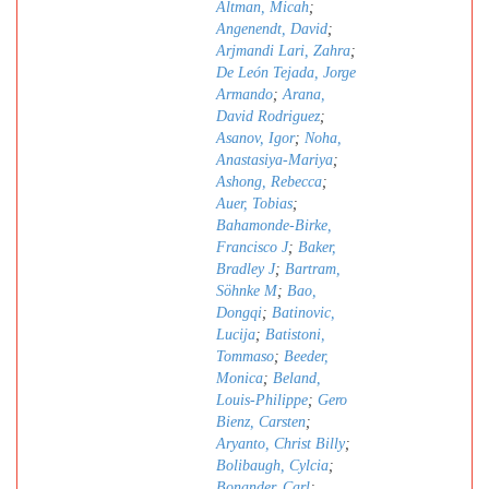
Altman, Micah
;
Angenendt, David
;
Arjmandi Lari, Zahra
;
De León Tejada, Jorge
Armando
;
Arana,
David Rodriguez
;
Asanov, Igor
;
Noha,
Anastasiya-Mariya
;
Ashong, Rebecca
;
Auer, Tobias
;
Bahamonde-Birke,
Francisco J
;
Baker,
Bradley J
;
Bartram,
Söhnke M
;
Bao,
Dongqi
;
Batinovic,
Lucija
;
Batistoni,
Tommaso
;
Beeder,
Monica
;
Beland,
Louis-Philippe
;
Gero
Bienz, Carsten
;
Aryanto, Christ Billy
;
Bolibaugh, Cylcia
;
Bonander, Carl
;