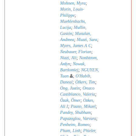
Mohnen, Myra
;
Morin, Louis-
Philippe
;
Muehlenbachs,
Lucija
;
Mullin,
Gastón
;
Musulan,
Andreea
;
Muzzì, Sara
;
Myers, James A C
;
Neubauer, Florian
;
Niazi, Ali
;
Nordstrom,
Ardyn
;
Nowak,
Bartłomiej
;
NGUYEN,
Tuan
;
O'Habib,
Daneal
;
Ölkers, Tim
;
Ong, Justin
;
Orozco
Castiblanco, Valeria
;
Özak, Ömer
;
Ozkes,
Ali I
;
Paaso, Mikael
;
Pandey, Shubham
;
Papazoglou, Varvara
;
Penheiro, Romeo
;
Pham, Linh
;
Phieler,