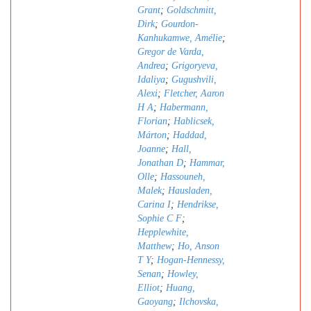
Grant
;
Goldschmitt,
Dirk
;
Gourdon-
Kanhukamwe, Amélie
;
Gregor de Varda,
Andrea
;
Grigoryeva,
Idaliya
;
Gugushvili,
Alexi
;
Fletcher, Aaron
H A
;
Habermann,
Florian
;
Hablicsek,
Márton
;
Haddad,
Joanne
;
Hall,
Jonathan D
;
Hammar,
Olle
;
Hassouneh,
Malek
;
Hausladen,
Carina I
;
Hendrikse,
Sophie C F
;
Hepplewhite,
Matthew
;
Ho, Anson
T Y
;
Hogan-Hennessy,
Senan
;
Howley,
Elliot
;
Huang,
Gaoyang
;
Ilchovska,