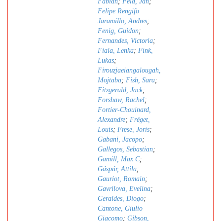
Fabian
;
Feld, Jan
;
Felipe Rengifo
Jaramillo, Andres
;
Fenig, Guidon
;
Fernandes, Victoria
;
Fiala, Lenka
;
Fink,
Lukas
;
Firouzjaeiangalougah,
Mojtaba
;
Fish, Sara
;
Fitzgerald, Jack
;
Forshaw, Rachel
;
Fortier-Chouinard,
Alexandre
;
Fréget,
Louis
;
Frese, Joris
;
Gabani, Jacopo
;
Gallegos, Sebastian
;
Gamill, Max C
;
Gáspár, Attila
;
Gauriot, Romain
;
Gavrilova, Evelina
;
Geraldes, Diogo
;
Cantone, Giulio
Giacomo
;
Gibson,