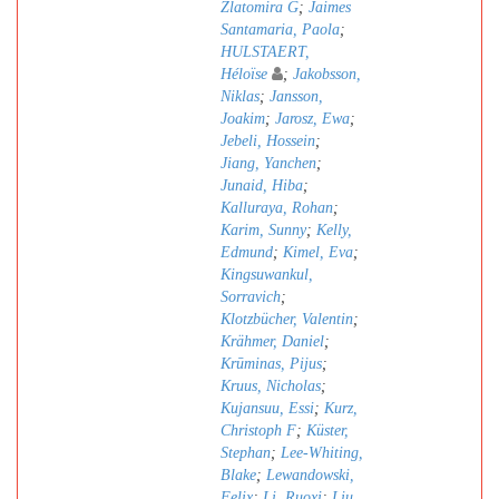
Zlatomira G
;
Jaimes
Santamaria, Paola
;
HULSTAERT,
Héloïse
;
Jakobsson,
Niklas
;
Jansson,
Joakim
;
Jarosz, Ewa
;
Jebeli, Hossein
;
Jiang, Yanchen
;
Junaid, Hiba
;
Kalluraya, Rohan
;
Karim, Sunny
;
Kelly,
Edmund
;
Kimel, Eva
;
Kingsuwankul,
Sorravich
;
Klotzbücher, Valentin
;
Krähmer, Daniel
;
Krūminas, Pijus
;
Kruus, Nicholas
;
Kujansuu, Essi
;
Kurz,
Christoph F
;
Küster,
Stephan
;
Lee-Whiting,
Blake
;
Lewandowski,
Felix
;
Li, Ruoxi
;
Liu,