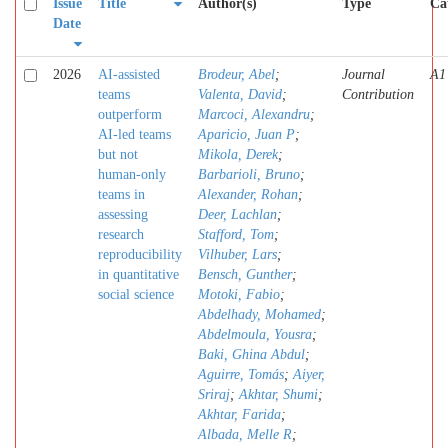
Issue
Title
Author(s)
Type
Ca
Date
2026
AI-assisted
Brodeur, Abel
;
Journal
A1
teams
Valenta, David
;
Contribution
outperform
Marcoci, Alexandru
;
AI-led teams
Aparicio, Juan P
;
but not
Mikola, Derek
;
human-only
Barbarioli, Bruno
;
teams in
Alexander, Rohan
;
assessing
Deer, Lachlan
;
research
Stafford, Tom
;
reproducibility
Vilhuber, Lars
;
in quantitative
Bensch, Gunther
;
social science
Motoki, Fabio
;
Abdelhady, Mohamed
;
Abdelmoula, Yousra
;
Baki, Ghina Abdul
;
Aguirre, Tomás
;
Aiyer,
Sriraj
;
Akhtar, Shumi
;
Akhtar, Farida
;
Albada, Melle R
;