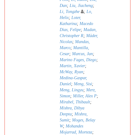
Dan
;
Liu, Jiacheng
;
Li, Tongzhe
;
Lo,
Helix
;
Loter,
Katharina
;
Macedo
Dias, Felipe
;
Madan,
Christopher R
;
Mäder,
Nicolas
;
Mandas,
Marco
;
Mantilla,
Cesar
;
Marcus, Jan
;
Marino Fages, Diego
;
Martin, Xavier
;
McWay, Ryan
;
Medina-Gaspar,
Daniel
;
Meng, Sisi
;
Meng, Lingyu
;
Merz,
Simon
;
Miller, Alex P
;
Mirabel, Thibault
;
Mishra, Dibya
Deepta
;
Mishra,
Sumit
;
Moges, Belay
W
;
Mohandes
Mojarrad, Morteza
;