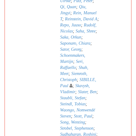
Ulrike
;
Pütz, Peter
;
Qi, Quan
;
Qiu,
Jingyi
;
Rein, Manuel
T
;
Reinstein, David A
;
Repo, Juuso
;
Rudolf,
Nicolas
;
Saha, Shree
;
Saka, Orkun
;
Saponaro, Chiara
;
Sator, Georg
;
Schoenmakers,
Martijn
;
Seri,
Raffaello
;
Shah,
Meet
;
Siemroth,
Christoph
;
SIBILLE,
Paul
;
Skavysh,
Vladimir
;
Slater, Ben
;
Staubli, Stefan
;
Steindl, Tobias
;
Waongo, Nomwendé
Steven
;
Stott, Paul
;
Song, Wenting
;
Strobel, Stephenson
;
Sudhaharan, Roshini
;