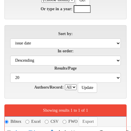
Or type in a year:
Sort by:
In order:
Results/Page
Authors/Record:
Showing results 1 to 1 of 1
Bibtex
Excel
CSV
FWO