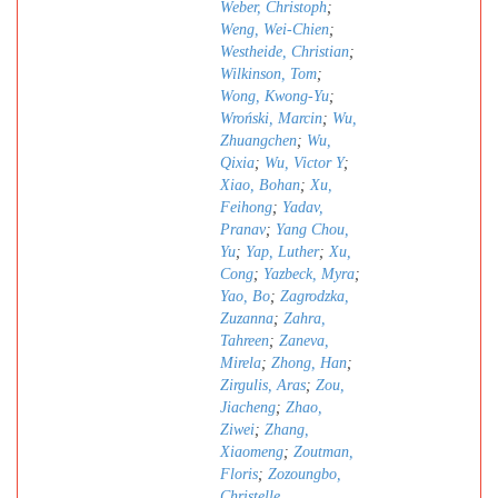
Weber, Christoph
;
Weng, Wei-Chien
;
Westheide, Christian
;
Wilkinson, Tom
;
Wong, Kwong-Yu
;
Wroński, Marcin
;
Wu,
Zhuangchen
;
Wu,
Qixia
;
Wu, Victor Y
;
Xiao, Bohan
;
Xu,
Feihong
;
Yadav,
Pranav
;
Yang Chou,
Yu
;
Yap, Luther
;
Xu,
Cong
;
Yazbeck, Myra
;
Yao, Bo
;
Zagrodzka,
Zuzanna
;
Zahra,
Tahreen
;
Zaneva,
Mirela
;
Zhong, Han
;
Zirgulis, Aras
;
Zou,
Jiacheng
;
Zhao,
Ziwei
;
Zhang,
Xiaomeng
;
Zoutman,
Floris
;
Zozoungbo,
Christelle