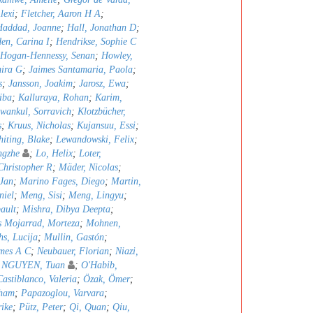
lexi
;
Fletcher, Aaron H A
;
Haddad, Joanne
;
Hall, Jonathan D
;
en, Carina I
;
Hendrikse, Sophie C
Hogan-Hennessy, Senan
;
Howley,
mira G
;
Jaimes Santamaria, Paola
;
s
;
Jansson, Joakim
;
Jarosz, Ewa
;
iba
;
Kalluraya, Rohan
;
Karim,
wankul, Sorravich
;
Klotzbücher,
s
;
Kruus, Nicholas
;
Kujansuu, Essi
;
iting, Blake
;
Lewandowski, Felix
;
ngzhe
;
Lo, Helix
;
Loter,
hristopher R
;
Mäder, Nicolas
;
 Jan
;
Marino Fages, Diego
;
Martin,
niel
;
Meng, Sisi
;
Meng, Lingyu
;
ault
;
Mishra, Dibya Deepta
;
 Mojarrad, Morteza
;
Mohnen,
s, Lucija
;
Mullin, Gastón
;
mes A C
;
Neubauer, Florian
;
Niazi,
;
NGUYEN, Tuan
;
O'Habib,
astiblanco, Valeria
;
Özak, Ömer
;
bham
;
Papazoglou, Varvara
;
rike
;
Pütz, Peter
;
Qi, Quan
;
Qiu,