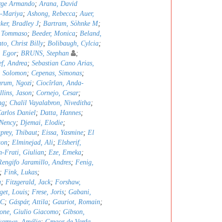
orge Armando
;
Arana, David
a-Mariya
;
Ashong, Rebecca
;
Auer,
ker, Bradley J
;
Bartram, Söhnke M
;
, Tommaso
;
Beeder, Monica
;
Beland,
to, Christ Billy
;
Bolibaugh, Cylcia
;
, Egor
;
BRUNS, Stephan
;
ef, Andrea
;
Sebastian Cano Arias,
, Solomon
;
Cepenas, Simonas
;
rum, Ngozi
;
Ciocîrlan, Anda-
llins, Jason
;
Cornejo, Cesar
;
ng
;
Chalil Vayalabron, Niveditha
;
arlos Daniel
;
Datta, Hannes
;
Nency
;
Djemai, Elodie
;
prey, Thibaut
;
Eissa, Yasmine
;
El
ton
;
Elminejad, Ali
;
Elsherif,
n-Frati, Giulian
;
Eze, Emeka
;
Rengifo Jaramillo, Andres
;
Fenig,
;
Fink, Lukas
;
a
;
Fitzgerald, Jack
;
Forshaw,
get, Louis
;
Frese, Joris
;
Gabani,
 C
;
Gáspár, Attila
;
Gauriot, Romain
;
one, Giulio Giacomo
;
Gibson,
kamwe, Amélie
;
Gregor de Varda,