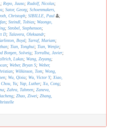
A
;
Repo, Juuso
;
Rudolf, Nicolas
;
ra
;
Sator, Georg
;
Schoenmakers,
oth, Christoph
;
SIBILLE, Paul
;
efan
;
Steindl, Tobias
;
Waongo,
ing
;
Strobel, Stephenson
;
tt D
;
Talavera, Oleksandr
;
arlinton, Boyd
;
Tarraf, Mariam
;
than
;
Tian, Tonghui
;
Tian, Wenjie
;
ad Borgen, Solveig
;
Torralba, Javier
;
llrich, Lukas
;
Wang, Zeyang
;
ncan
;
Weber, Bryan S
;
Weber,
hristian
;
Wilkinson, Tom
;
Wong,
hen
;
Wu, Qixia
;
Wu, Victor Y
;
Xiao,
 Chou, Yu
;
Yap, Luther
;
Xu, Cong
;
nna
;
Zahra, Tahreen
;
Zaneva,
iacheng
;
Zhao, Ziwei
;
Zhang,
ristelle