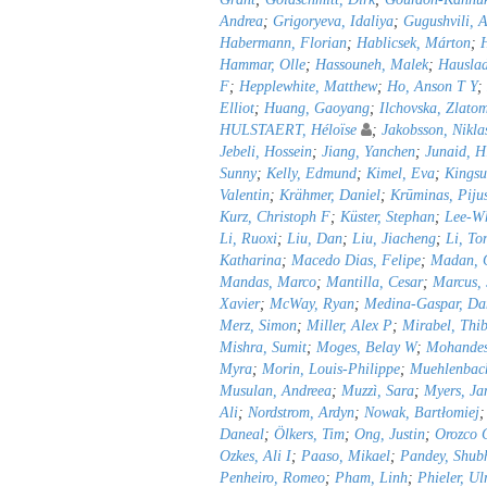
Andrea
;
Grigoryeva, Idaliya
;
Gugushvili, A
Habermann, Florian
;
Hablicsek, Márton
;
Hammar, Olle
;
Hassouneh, Malek
;
Hauslad
F
;
Hepplewhite, Matthew
;
Ho, Anson T Y
;
Elliot
;
Huang, Gaoyang
;
Ilchovska, Zlato
HULSTAERT, Héloïse
;
Jakobsson, Nikla
Jebeli, Hossein
;
Jiang, Yanchen
;
Junaid, H
Sunny
;
Kelly, Edmund
;
Kimel, Eva
;
Kingsu
Valentin
;
Krähmer, Daniel
;
Krūminas, Piju
Kurz, Christoph F
;
Küster, Stephan
;
Lee-Wh
Li, Ruoxi
;
Liu, Dan
;
Liu, Jiacheng
;
Li, To
Katharina
;
Macedo Dias, Felipe
;
Madan, C
Mandas, Marco
;
Mantilla, Cesar
;
Marcus,
Xavier
;
McWay, Ryan
;
Medina-Gaspar, Da
Merz, Simon
;
Miller, Alex P
;
Mirabel, Thib
Mishra, Sumit
;
Moges, Belay W
;
Mohandes
Myra
;
Morin, Louis-Philippe
;
Muehlenbach
Musulan, Andreea
;
Muzzì, Sara
;
Myers, Ja
Ali
;
Nordstrom, Ardyn
;
Nowak, Bartłomiej
Daneal
;
Ölkers, Tim
;
Ong, Justin
;
Orozco C
Ozkes, Ali I
;
Paaso, Mikael
;
Pandey, Shu
Penheiro, Romeo
;
Pham, Linh
;
Phieler, Ul