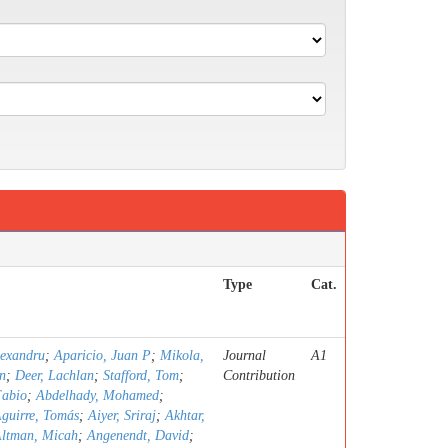
Type
Cat.
lexandru
;
Aparicio, Juan P
;
Mikola,
Journal
A1
n
;
Deer, Lachlan
;
Stafford, Tom
;
Contribution
Fabio
;
Abdelhady, Mohamed
;
guirre, Tomás
;
Aiyer, Sriraj
;
Akhtar,
ltman, Micah
;
Angenendt, David
;