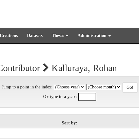
 Creations
Datasets
Theses
Administration
Contributor
Kalluraya, Rohan
Jump to a point in the index:
Or type in a year:
Sort by: