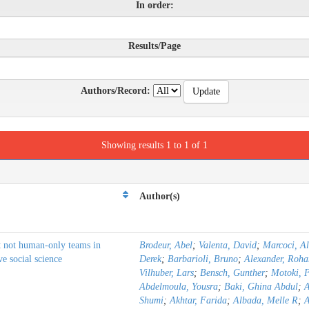
In order:
Results/Page
Authors/Record:
Showing results 1 to 1 of 1
Author(s)
t not human-only teams in
Brodeur, Abel
;
Valenta, David
;
Marcoci, A
ve social science
Derek
;
Barbarioli, Bruno
;
Alexander, Roha
Vilhuber, Lars
;
Bensch, Gunther
;
Motoki, 
Abdelmoula, Yousra
;
Baki, Ghina Abdul
;
A
Shumi
;
Akhtar, Farida
;
Albada, Melle R
;
A