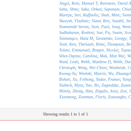
Jingyi
;
Rein, Manuel T
;
Reinstein, David 
Saha, Shree
;
Saka, Orkun
;
Saponaro, Chia
Martijn
;
Seri, Raffaello
;
Shah, Meet
;
Siemr
Skavysh, Vladimir
;
Slater, Ben
;
Staubli, St
Nomwendé Steven
;
Stott, Paul
;
Song, Went
Sudhaharan, Roshini
;
Sun, Pu
;
Swain, Sco
Tantiangco, Hanz M
;
Tarasenko, Georgy
;
T
Teoh, Ken
;
Thériault, Rémi
;
Thompson, Be
Tolani, Emmanuel
;
Borgen, Nicolai
;
Topst
Velez-Ospina, Carolina
;
Mak, Man Wai
;
Wa
Ward, Leah
;
Webb, Matthew D
;
Webb, Du
Christoph
;
Weng, Wei-Chien
;
Westheide, C
Kwong-Yu
;
Wroński, Marcin
;
Wu, Zhuangc
Bohan
;
Xu, Feihong
;
Yadav, Pranav
;
Yang
Yazbeck, Myra
;
Yao, Bo
;
Zagrodzka, Zuza
Mirela
;
Zhong, Han
;
Zirgulis, Aras
;
Zou, J
Xiaomeng
;
Zoutman, Floris
;
Zozoungbo, Ch
Showing results 1 to 1 of 1