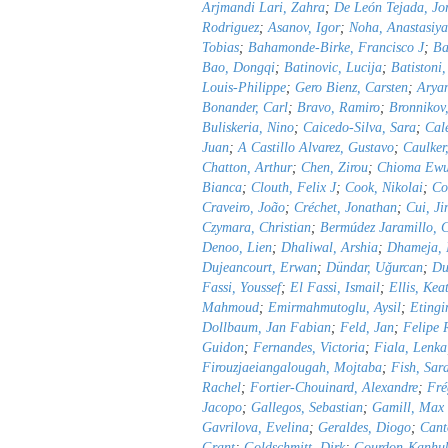
Arjmandi Lari, Zahra
;
De León Tejada, J
Rodriguez
;
Asanov, Igor
;
Noha, Anastasiy
Tobias
;
Bahamonde-Birke, Francisco J
;
Ba
Bao, Dongqi
;
Batinovic, Lucija
;
Batistoni
Louis-Philippe
;
Gero Bienz, Carsten
;
Aryan
Bonander, Carl
;
Bravo, Ramiro
;
Bronnikov
Buliskeria, Nino
;
Caicedo-Silva, Sara
;
Cal
Juan
;
A Castillo Alvarez, Gustavo
;
Caulker
Chatton, Arthur
;
Chen, Zirou
;
Chioma Ewu
Bianca
;
Clouth, Felix J
;
Cook, Nikolai
;
Co
Craveiro, João
;
Créchet, Jonathan
;
Cui, Ji
Czymara, Christian
;
Bermúdez Jaramillo, C
Denoo, Lien
;
Dhaliwal, Arshia
;
Dhameja, 
Dujeancourt, Erwan
;
Dündar, Uǧurcan
;
Du
Fassi, Youssef
;
El Fassi, Ismail
;
Ellis, Kea
Mahmoud
;
Emirmahmutoglu, Aysil
;
Etingi
Dollbaum, Jan Fabian
;
Feld, Jan
;
Felipe 
Guidon
;
Fernandes, Victoria
;
Fiala, Lenka
Firouzjaeiangalougah, Mojtaba
;
Fish, Sar
Rachel
;
Fortier-Chouinard, Alexandre
;
Fré
Jacopo
;
Gallegos, Sebastian
;
Gamill, Max
Gavrilova, Evelina
;
Geraldes, Diogo
;
Cant
Grant
;
Goldschmitt, Dirk
;
Gourdon-Kanhu