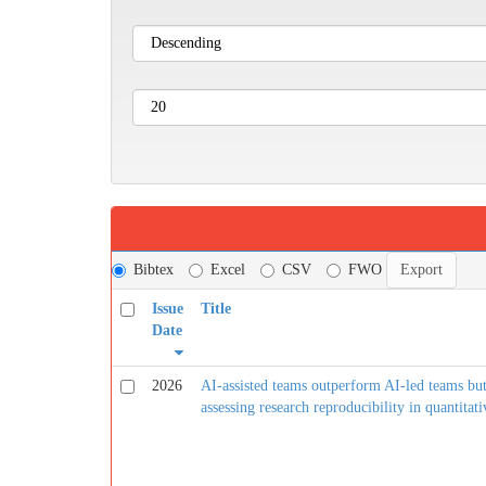
Bibtex
Excel
CSV
FWO
Issue
Title
Date
2026
AI-assisted teams outperform AI-led teams bu
assessing research reproducibility in quantitati