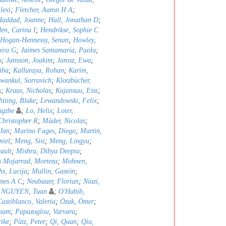
lexi
;
Fletcher, Aaron H A
;
Haddad, Joanne
;
Hall, Jonathan D
;
en, Carina I
;
Hendrikse, Sophie C
Hogan-Hennessy, Senan
;
Howley,
mira G
;
Jaimes Santamaria, Paola
;
s
;
Jansson, Joakim
;
Jarosz, Ewa
;
iba
;
Kalluraya, Rohan
;
Karim,
wankul, Sorravich
;
Klotzbücher,
s
;
Kruus, Nicholas
;
Kujansuu, Essi
;
iting, Blake
;
Lewandowski, Felix
;
ngzhe
;
Lo, Helix
;
Loter,
hristopher R
;
Mäder, Nicolas
;
 Jan
;
Marino Fages, Diego
;
Martin,
niel
;
Meng, Sisi
;
Meng, Lingyu
;
ault
;
Mishra, Dibya Deepta
;
 Mojarrad, Morteza
;
Mohnen,
s, Lucija
;
Mullin, Gastón
;
mes A C
;
Neubauer, Florian
;
Niazi,
;
NGUYEN, Tuan
;
O'Habib,
astiblanco, Valeria
;
Özak, Ömer
;
bham
;
Papazoglou, Varvara
;
rike
;
Pütz, Peter
;
Qi, Quan
;
Qiu,