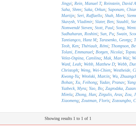
Jingyi
;
Rein, Manuel T
;
Reinstein, David 
Saha, Shree
;
Saka, Orkun
;
Saponaro, Chia
Martijn
;
Seri, Raffaello
;
Shah, Meet
;
Siemr
Skavysh, Vladimir
;
Slater, Ben
;
Staubli, St
Nomwendé Steven
;
Stott, Paul
;
Song, Went
Sudhaharan, Roshini
;
Sun, Pu
;
Swain, Sco
Tantiangco, Hanz M
;
Tarasenko, Georgy
;
T
Teoh, Ken
;
Thériault, Rémi
;
Thompson, Be
Tolani, Emmanuel
;
Borgen, Nicolai
;
Topst
Velez-Ospina, Carolina
;
Mak, Man Wai
;
Wa
Ward, Leah
;
Webb, Matthew D
;
Webb, Du
Christoph
;
Weng, Wei-Chien
;
Westheide, C
Kwong-Yu
;
Wroński, Marcin
;
Wu, Zhuangc
Bohan
;
Xu, Feihong
;
Yadav, Pranav
;
Yang
Yazbeck, Myra
;
Yao, Bo
;
Zagrodzka, Zuza
Mirela
;
Zhong, Han
;
Zirgulis, Aras
;
Zou, J
Xiaomeng
;
Zoutman, Floris
;
Zozoungbo, Ch
Showing results 1 to 1 of 1