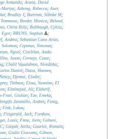
orge Armando
;
Arana, David
a-Mariya
;
Ashong, Rebecca
;
Auer,
ker, Bradley J
;
Bartram, Söhnke M
;
, Tommaso
;
Beeder, Monica
;
Beland,
to, Christ Billy
;
Bolibaugh, Cylcia
;
, Egor
;
BRUNS, Stephan
;
ef, Andrea
;
Sebastian Cano Arias,
, Solomon
;
Cepenas, Simonas
;
rum, Ngozi
;
Ciocîrlan, Anda-
llins, Jason
;
Cornejo, Cesar
;
ng
;
Chalil Vayalabron, Niveditha
;
arlos Daniel
;
Datta, Hannes
;
Nency
;
Djemai, Elodie
;
prey, Thibaut
;
Eissa, Yasmine
;
El
ton
;
Elminejad, Ali
;
Elsherif,
n-Frati, Giulian
;
Eze, Emeka
;
Rengifo Jaramillo, Andres
;
Fenig,
;
Fink, Lukas
;
a
;
Fitzgerald, Jack
;
Forshaw,
get, Louis
;
Frese, Joris
;
Gabani,
 C
;
Gáspár, Attila
;
Gauriot, Romain
;
one, Giulio Giacomo
;
Gibson,
kamwe, Amélie
;
Gregor de Varda,