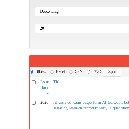
Bibtex
Excel
CSV
FWO
Issue
Title
Date
2026
AI-assisted teams outperform AI-led teams bu
assessing research reproducibility in quantitati