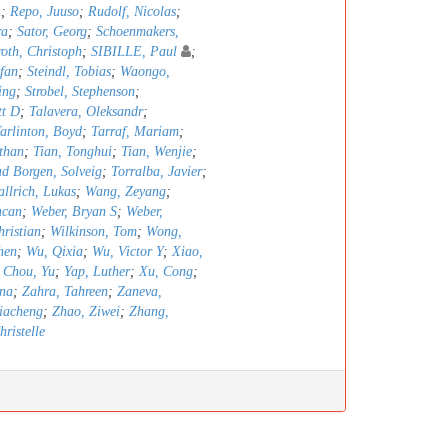
A
;
Repo, Juuso
;
Rudolf, Nicolas
;
ra
;
Sator, Georg
;
Schoenmakers,
oth, Christoph
;
SIBILLE, Paul
;
efan
;
Steindl, Tobias
;
Waongo,
ing
;
Strobel, Stephenson
;
tt D
;
Talavera, Oleksandr
;
arlinton, Boyd
;
Tarraf, Mariam
;
than
;
Tian, Tonghui
;
Tian, Wenjie
;
ad Borgen, Solveig
;
Torralba, Javier
;
llrich, Lukas
;
Wang, Zeyang
;
ncan
;
Weber, Bryan S
;
Weber,
hristian
;
Wilkinson, Tom
;
Wong,
hen
;
Wu, Qixia
;
Wu, Victor Y
;
Xiao,
 Chou, Yu
;
Yap, Luther
;
Xu, Cong
;
nna
;
Zahra, Tahreen
;
Zaneva,
iacheng
;
Zhao, Ziwei
;
Zhang,
ristelle