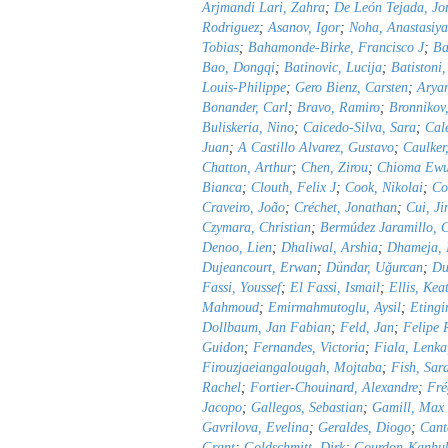
Arjmandi Lari, Zahra
;
De León Tejada, J
Rodriguez
;
Asanov, Igor
;
Noha, Anastasiy
Tobias
;
Bahamonde-Birke, Francisco J
;
Ba
Bao, Dongqi
;
Batinovic, Lucija
;
Batistoni
Louis-Philippe
;
Gero Bienz, Carsten
;
Aryan
Bonander, Carl
;
Bravo, Ramiro
;
Bronnikov
Buliskeria, Nino
;
Caicedo-Silva, Sara
;
Cal
Juan
;
A Castillo Alvarez, Gustavo
;
Caulker
Chatton, Arthur
;
Chen, Zirou
;
Chioma Ewu
Bianca
;
Clouth, Felix J
;
Cook, Nikolai
;
Co
Craveiro, João
;
Créchet, Jonathan
;
Cui, Ji
Czymara, Christian
;
Bermúdez Jaramillo, C
Denoo, Lien
;
Dhaliwal, Arshia
;
Dhameja, 
Dujeancourt, Erwan
;
Dündar, Uǧurcan
;
Du
Fassi, Youssef
;
El Fassi, Ismail
;
Ellis, Kea
Mahmoud
;
Emirmahmutoglu, Aysil
;
Etingi
Dollbaum, Jan Fabian
;
Feld, Jan
;
Felipe 
Guidon
;
Fernandes, Victoria
;
Fiala, Lenka
Firouzjaeiangalougah, Mojtaba
;
Fish, Sar
Rachel
;
Fortier-Chouinard, Alexandre
;
Fré
Jacopo
;
Gallegos, Sebastian
;
Gamill, Max
Gavrilova, Evelina
;
Geraldes, Diogo
;
Cant
Grant
;
Goldschmitt, Dirk
;
Gourdon-Kanhu