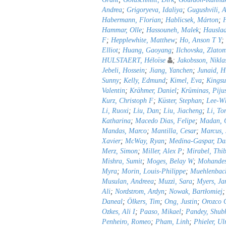
Andrea
;
Grigoryeva, Idaliya
;
Gugushvili, A
Habermann, Florian
;
Hablicsek, Márton
;
Hammar, Olle
;
Hassouneh, Malek
;
Hauslad
F
;
Hepplewhite, Matthew
;
Ho, Anson T Y
;
Elliot
;
Huang, Gaoyang
;
Ilchovska, Zlato
HULSTAERT, Héloïse
;
Jakobsson, Nikla
Jebeli, Hossein
;
Jiang, Yanchen
;
Junaid, H
Sunny
;
Kelly, Edmund
;
Kimel, Eva
;
Kingsu
Valentin
;
Krähmer, Daniel
;
Krūminas, Piju
Kurz, Christoph F
;
Küster, Stephan
;
Lee-Wh
Li, Ruoxi
;
Liu, Dan
;
Liu, Jiacheng
;
Li, To
Katharina
;
Macedo Dias, Felipe
;
Madan, C
Mandas, Marco
;
Mantilla, Cesar
;
Marcus,
Xavier
;
McWay, Ryan
;
Medina-Gaspar, Da
Merz, Simon
;
Miller, Alex P
;
Mirabel, Thib
Mishra, Sumit
;
Moges, Belay W
;
Mohandes
Myra
;
Morin, Louis-Philippe
;
Muehlenbach
Musulan, Andreea
;
Muzzì, Sara
;
Myers, Ja
Ali
;
Nordstrom, Ardyn
;
Nowak, Bartłomiej
Daneal
;
Ölkers, Tim
;
Ong, Justin
;
Orozco C
Ozkes, Ali I
;
Paaso, Mikael
;
Pandey, Shu
Penheiro, Romeo
;
Pham, Linh
;
Phieler, Ul