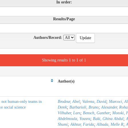
In order:
Results/Page
Authors/Record:
Showing results 1 to 1 of 1
Author(s)
t not human-only teams in
Brodeur, Abel
;
Valenta, David
;
Marcoci, A
ve social science
Derek
;
Barbarioli, Bruno
;
Alexander, Roha
Vilhuber, Lars
;
Bensch, Gunther
;
Motoki, 
Abdelmoula, Yousra
;
Baki, Ghina Abdul
;
A
Shumi
;
Akhtar, Farida
;
Albada, Melle R
;
A