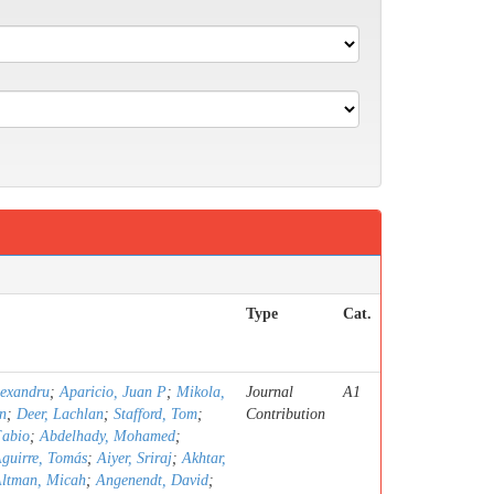
Type
Cat.
lexandru
;
Aparicio, Juan P
;
Mikola,
Journal
A1
n
;
Deer, Lachlan
;
Stafford, Tom
;
Contribution
Fabio
;
Abdelhady, Mohamed
;
guirre, Tomás
;
Aiyer, Sriraj
;
Akhtar,
ltman, Micah
;
Angenendt, David
;