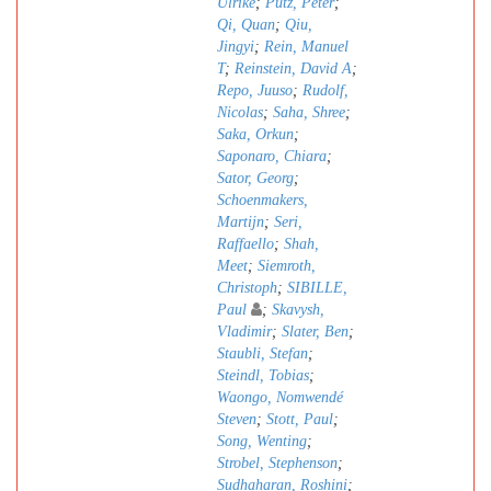
Ulrike
;
Pütz, Peter
;
Qi, Quan
;
Qiu,
Jingyi
;
Rein, Manuel
T
;
Reinstein, David A
;
Repo, Juuso
;
Rudolf,
Nicolas
;
Saha, Shree
;
Saka, Orkun
;
Saponaro, Chiara
;
Sator, Georg
;
Schoenmakers,
Martijn
;
Seri,
Raffaello
;
Shah,
Meet
;
Siemroth,
Christoph
;
SIBILLE,
Paul
;
Skavysh,
Vladimir
;
Slater, Ben
;
Staubli, Stefan
;
Steindl, Tobias
;
Waongo, Nomwendé
Steven
;
Stott, Paul
;
Song, Wenting
;
Strobel, Stephenson
;
Sudhaharan, Roshini
;