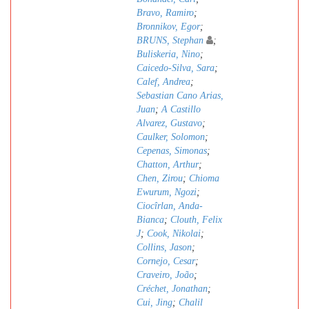
Bravo, Ramiro
;
Bronnikov, Egor
;
BRUNS, Stephan
;
Buliskeria, Nino
;
Caicedo-Silva, Sara
;
Calef, Andrea
;
Sebastian Cano Arias,
Juan
;
A Castillo
Alvarez, Gustavo
;
Caulker, Solomon
;
Cepenas, Simonas
;
Chatton, Arthur
;
Chen, Zirou
;
Chioma
Ewurum, Ngozi
;
Ciocîrlan, Anda-
Bianca
;
Clouth, Felix
J
;
Cook, Nikolai
;
Collins, Jason
;
Cornejo, Cesar
;
Craveiro, João
;
Créchet, Jonathan
;
Cui, Jing
;
Chalil