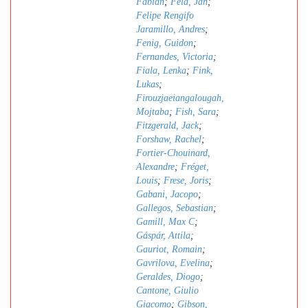
Fabian
;
Feld, Jan
;
Felipe Rengifo
Jaramillo, Andres
;
Fenig, Guidon
;
Fernandes, Victoria
;
Fiala, Lenka
;
Fink,
Lukas
;
Firouzjaeiangalougah,
Mojtaba
;
Fish, Sara
;
Fitzgerald, Jack
;
Forshaw, Rachel
;
Fortier-Chouinard,
Alexandre
;
Fréget,
Louis
;
Frese, Joris
;
Gabani, Jacopo
;
Gallegos, Sebastian
;
Gamill, Max C
;
Gáspár, Attila
;
Gauriot, Romain
;
Gavrilova, Evelina
;
Geraldes, Diogo
;
Cantone, Giulio
Giacomo
;
Gibson,