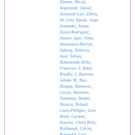
Altman, Micah
;
Angenendt, David
;
Arjmandi Lari, Zahra
;
De León Tejada, Jorge
Armando
;
Arana,
David Rodriguez
;
Asanov, Igor
;
Noha,
Anastasiya-Mariya
;
Ashong, Rebecca
;
Auer, Tobias
;
Bahamonde-Birke,
Francisco J
;
Baker,
Bradley J
;
Bartram,
Söhnke M
;
Bao,
Dongqi
;
Batinovic,
Lucija
;
Batistoni,
Tommaso
;
Beeder,
Monica
;
Beland,
Louis-Philippe
;
Gero
Bienz, Carsten
;
Aryanto, Christ Billy
;
Bolibaugh, Cylcia
;
Bonander, Carl
;