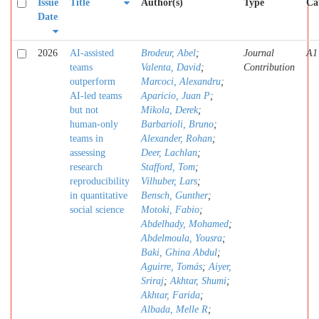
Issue
Title
Author(s)
Type
Ca
Date
2026
AI-assisted
Brodeur, Abel
;
Journal
A1
teams
Valenta, David
;
Contribution
outperform
Marcoci, Alexandru
;
AI-led teams
Aparicio, Juan P
;
but not
Mikola, Derek
;
human-only
Barbarioli, Bruno
;
teams in
Alexander, Rohan
;
assessing
Deer, Lachlan
;
research
Stafford, Tom
;
reproducibility
Vilhuber, Lars
;
in quantitative
Bensch, Gunther
;
social science
Motoki, Fabio
;
Abdelhady, Mohamed
;
Abdelmoula, Yousra
;
Baki, Ghina Abdul
;
Aguirre, Tomás
;
Aiyer,
Sriraj
;
Akhtar, Shumi
;
Akhtar, Farida
;
Albada, Melle R
;