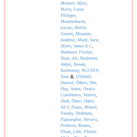
Mohnen, Myra
;
Morin, Louis-
Philippe
;
Muehlenbachs,
Lucija
;
Mullin,
Gastón
;
Musulan,
Andreea
;
Muzzì, Sara
;
Myers, James A C
;
Neubauer, Florian
;
Niazi, Ali
;
Nordstrom,
Ardyn
;
Nowak,
Bartłomiej
;
NGUYEN,
Tuan
;
O'Habib,
Daneal
;
Ölkers, Tim
;
Ong, Justin
;
Orozco
Castiblanco, Valeria
;
Özak, Ömer
;
Ozkes,
Ali I
;
Paaso, Mikael
;
Pandey, Shubham
;
Papazoglou, Varvara
;
Penheiro, Romeo
;
Pham, Linh
;
Phieler,