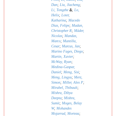
Dan
;
Liu, Jiacheng
;
Li, Tongzhe
;
Lo,
Helix
;
Loter,
Katharina
;
Macedo
Dias, Felipe
;
Madan,
Christopher R
;
Mäder,
Nicolas
;
Mandas,
Marco
;
Mantilla,
Cesar
;
Marcus, Jan
;
Marino Fages, Diego
;
Martin, Xavier
;
McWay, Ryan
;
Medina-Gaspar,
Daniel
;
Meng, Sisi
;
Meng, Lingyu
;
Merz,
Simon
;
Miller, Alex P
;
Mirabel, Thibault
;
Mishra, Dibya
Deepta
;
Mishra,
Sumit
;
Moges, Belay
W
;
Mohandes
Mojarrad, Morteza
;