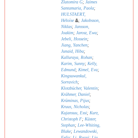
Zlatomira G
;
Jaimes
Santamaria, Paola
;
HULSTAERT,
Héloïse
;
Jakobsson,
Niklas
;
Jansson,
Joakim
;
Jarosz, Ewa
;
Jebeli, Hossein
;
Jiang, Yanchen
;
Junaid, Hiba
;
Kalluraya, Rohan
;
Karim, Sunny
;
Kelly,
Edmund
;
Kimel, Eva
;
Kingsuwankul,
Sorravich
;
Klotzbücher, Valentin
;
Krähmer, Daniel
;
Krūminas, Pijus
;
Kruus, Nicholas
;
Kujansuu, Essi
;
Kurz,
Christoph F
;
Küster,
Stephan
;
Lee-Whiting,
Blake
;
Lewandowski,
Felix
;
Li, Ruoxi
;
Liu,