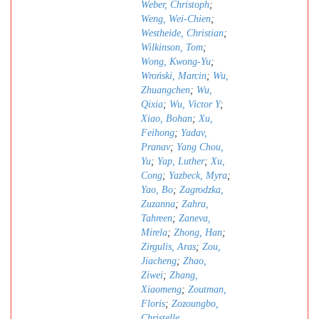
Weber, Christoph
;
Weng, Wei-Chien
;
Westheide, Christian
;
Wilkinson, Tom
;
Wong, Kwong-Yu
;
Wroński, Marcin
;
Wu,
Zhuangchen
;
Wu,
Qixia
;
Wu, Victor Y
;
Xiao, Bohan
;
Xu,
Feihong
;
Yadav,
Pranav
;
Yang Chou,
Yu
;
Yap, Luther
;
Xu,
Cong
;
Yazbeck, Myra
;
Yao, Bo
;
Zagrodzka,
Zuzanna
;
Zahra,
Tahreen
;
Zaneva,
Mirela
;
Zhong, Han
;
Zirgulis, Aras
;
Zou,
Jiacheng
;
Zhao,
Ziwei
;
Zhang,
Xiaomeng
;
Zoutman,
Floris
;
Zozoungbo,
Christelle