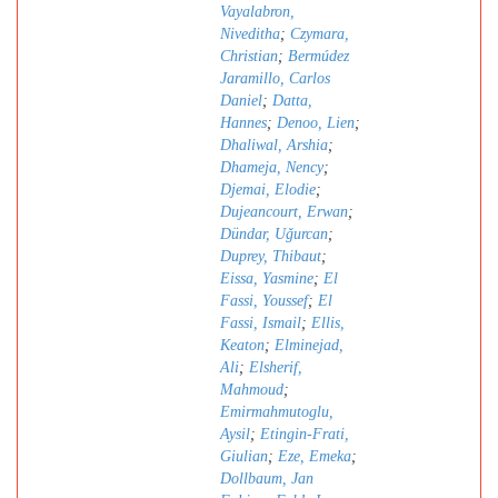
Vayalabron,
Niveditha
;
Czymara,
Christian
;
Bermúdez
Jaramillo, Carlos
Daniel
;
Datta,
Hannes
;
Denoo, Lien
;
Dhaliwal, Arshia
;
Dhameja, Nency
;
Djemai, Elodie
;
Dujeancourt, Erwan
;
Dündar, Uǧurcan
;
Duprey, Thibaut
;
Eissa, Yasmine
;
El
Fassi, Youssef
;
El
Fassi, Ismail
;
Ellis,
Keaton
;
Elminejad,
Ali
;
Elsherif,
Mahmoud
;
Emirmahmutoglu,
Aysil
;
Etingin-Frati,
Giulian
;
Eze, Emeka
;
Dollbaum, Jan