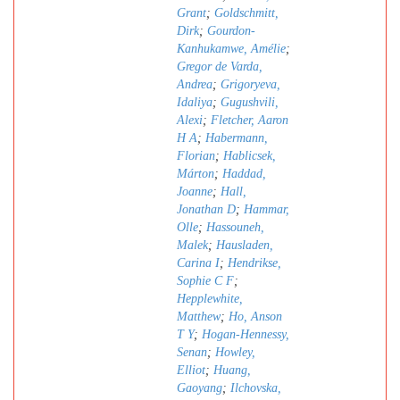
Grant
;
Goldschmitt,
Dirk
;
Gourdon-
Kanhukamwe, Amélie
;
Gregor de Varda,
Andrea
;
Grigoryeva,
Idaliya
;
Gugushvili,
Alexi
;
Fletcher, Aaron
H A
;
Habermann,
Florian
;
Hablicsek,
Márton
;
Haddad,
Joanne
;
Hall,
Jonathan D
;
Hammar,
Olle
;
Hassouneh,
Malek
;
Hausladen,
Carina I
;
Hendrikse,
Sophie C F
;
Hepplewhite,
Matthew
;
Ho, Anson
T Y
;
Hogan-Hennessy,
Senan
;
Howley,
Elliot
;
Huang,
Gaoyang
;
Ilchovska,