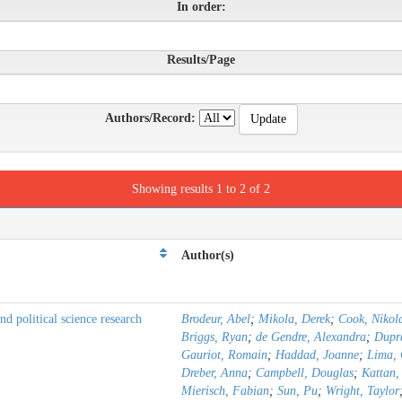
In order:
Results/Page
Authors/Record:
Showing results 1 to 2 of 2
Author(s)
d political science research
Brodeur, Abel
;
Mikola, Derek
;
Cook, Nikol
Briggs, Ryan
;
de Gendre, Alexandra
;
Dupra
Gauriot, Romain
;
Haddad, Joanne
;
Lima,
Dreber, Anna
;
Campbell, Douglas
;
Kattan,
Mierisch, Fabian
;
Sun, Pu
;
Wright, Taylor