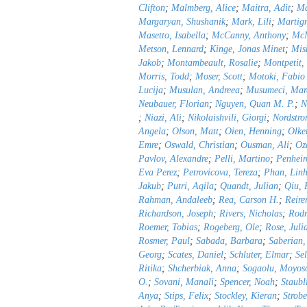
Clifton
;
Malmberg, Alice
;
Maitra, Adit
;
Ma
Margaryan, Shushanik
;
Mark, Lili
;
Martig
Masetto, Isabella
;
McCanny, Anthony
;
Mc
Metson, Lennard
;
Kinge, Jonas Minet
;
Mis
Jakob
;
Montambeault, Rosalie
;
Montpetit,
Morris, Todd
;
Moser, Scott
;
Motoki, Fabio
Lucija
;
Musulan, Andreea
;
Musumeci, Mar
Neubauer, Florian
;
Nguyen, Quan M. P.
;
N
;
Niazi, Ali
;
Nikolaishvili, Giorgi
;
Nordstro
Angela
;
Olson, Matt
;
Oien, Henning
;
Olke
Emre
;
Oswald, Christian
;
Ousman, Ali
;
Oz
Pavlov, Alexandre
;
Pelli, Martino
;
Penhei
Eva Perez
;
Petrovicova, Tereza
;
Phan, Lin
Jakub
;
Putri, Aqila
;
Quandt, Julian
;
Qiu, 
Rahman, Andaleeb
;
Rea, Carson H.
;
Reir
Richardson, Joseph
;
Rivers, Nicholas
;
Rodr
Roemer, Tobias
;
Rogeberg, Ole
;
Rose, Juli
Rosmer, Paul
;
Sabada, Barbara
;
Saberian,
Georg
;
Scates, Daniel
;
Schluter, Elmar
;
Se
Ritika
;
Shcherbiak, Anna
;
Sogaolu, Moyos
O.
;
Sovani, Manali
;
Spencer, Noah
;
Staubl
Anya
;
Stips, Felix
;
Stockley, Kieran
;
Strobe