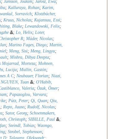
s
;
Jansson, Joakim
;
Jarosz, Ewa
;
iba
;
Kalluraya, Rohan
;
Karim,
wankul, Sorravich
;
Klotzbücher,
s
;
Kruus, Nicholas
;
Kujansuu, Essi
;
iting, Blake
;
Lewandowski, Felix
;
ngzhe
;
Lo, Helix
;
Loter,
hristopher R
;
Mäder, Nicolas
;
 Jan
;
Marino Fages, Diego
;
Martin,
niel
;
Meng, Sisi
;
Meng, Lingyu
;
ault
;
Mishra, Dibya Deepta
;
 Mojarrad, Morteza
;
Mohnen,
s, Lucija
;
Mullin, Gastón
;
mes A C
;
Neubauer, Florian
;
Niazi,
;
NGUYEN, Tuan
;
O'Habib,
astiblanco, Valeria
;
Özak, Ömer
;
bham
;
Papazoglou, Varvara
;
rike
;
Pütz, Peter
;
Qi, Quan
;
Qiu,
A
;
Repo, Juuso
;
Rudolf, Nicolas
;
ra
;
Sator, Georg
;
Schoenmakers,
oth, Christoph
;
SIBILLE, Paul
;
efan
;
Steindl, Tobias
;
Waongo,
ing
;
Strobel, Stephenson
;
tt D
;
Talavera, Oleksandr
;