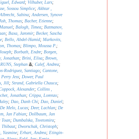
iguel, Edward
;
Vilhuber, Lars
;
sse, Sossou Simplice
;
Akhtar ,
Albrecht, Sabina
;
Andersen, Synove
Ash, Thomas
;
Bacher, Etienne
;
 Manuel
;
Balogh, Timea
;
Batmanov,
aan
;
Baxa, Jaromir
;
Becker, Sascha
e
;
Bello, Abdel-Hamid
;
Markovits,
ron, Thomas
;
Blimpo, Moussa P.
;
Joseph
;
Borbath, Endre
;
Borgen,
, Jonathan
;
Brini, Elisa
;
Brown,
RUNS, Stephan
;
Calef, Andrea
;
s-Rodriguez, Santiago
;
Cantone,
, Perry Jess
;
Dower, Paul
, Jill
;
Strand, Gabriella Chauca
;
Coppock, Alexander
;
Collins ,
chet, Jonathan
;
Crippa, Lorenzo
;
Haley
;
Dao, Danh Chi
;
Dao, Daniel
;
De Melo, Lucas
;
Deer, Lachlan
;
De
um, Jan Fabian
;
Dollbaum, Jan
 Toan
;
Dumbalska, Tsvetomira
;
, Thibaut
;
Dworschak, Christoph
;
a, Yasmine
;
Erhart, Andrea
;
Etingin-
ce, Alexa
;
Feld, Jan
;
Fenig,