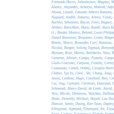
Fernando Hoces
;
Johannesson, Magnus
;
M
Abarca, Alejandro
;
Acharya, Mahesh
;
Adji
Ahwaz
;
Lizardi, Eduardo Alberto Ramirez
;
Nygaard
;
Andlib, Zubaria
;
Arrora, Falak
;
Bachler, Sebastian
;
Bacon, Felix
;
Bagues,
Alisher
;
Barschkett, Mara
;
Basdil, Baris K
O.
;
Beeder, Monica
;
Beland, Louis-Philipp
Daniel Benenson
;
Benjamin, Grant
;
Berge
Binetti, Marco
;
Bonander, Carl
;
Bonneau, 
Nicolai
;
Borgen, Solveig Topstad
;
Borowsky
Myriam
;
Brun, Martin
;
Buliskeria, Nino
;
B
Cameron, Alistair
;
Campa, Pamela
;
Campo
Giulio Giacomo
;
Carpena, Fenella
;
Carter
Castaneda
;
Castek, Ondrej
;
Caviglia-Harris
Chzhen, Sya In
;
Chen , Shi
;
Chung, Jong
;
Jason
;
Cordeau, Hugo
;
Couillard, Ben
;
Cre
Cui, Jing
;
Czymara, Christian
;
Daarstad, 
Schmandt, Marco David
;
de Linde, Astrid
;
Vera, Micole
;
Dimitrova, Velichka
;
Dollba
Matti
;
Donnelly, Michael
;
Huynh, Luu Duc
Duncan, Jamie
;
Duong, Kiet Tuan
;
Duprey
Ellingsrud, Sigmund
;
Elminejad, Ali
;
Eiss
Frati, Giulian
;
Fatemipour, Elaheh
;
Federi