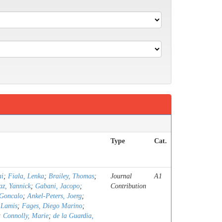
Type
Cat.
ai
;
Fiala, Lenka
;
Brailey, Thomas
;
Journal
A1
z, Yannick
;
Gabani, Jacopo
;
Contribution
 Goncalo
;
Ankel-Peters, Joerg
;
 Lamis
;
Fages, Diego Marino
;
;
Connolly, Marie
;
de la Guardia,