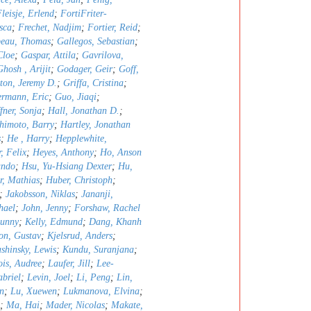
leisje, Erlend
;
FortiFriter-
sca
;
Frechet, Nadjim
;
Fortier, Reid
;
peau, Thomas
;
Gallegos, Sebastian
;
Cloe
;
Gaspar, Attila
;
Gavrilova,
Ghosh , Arijit
;
Godager, Geir
;
Goff,
ton, Jeremy D.
;
Griffa, Cristina
;
rmann, Eric
;
Guo, Jiaqi
;
fner, Sonja
;
Hall, Jonathan D.
;
himoto, Barry
;
Hartley, Jonathan
s
;
He , Harry
;
Hepplewhite,
, Felix
;
Heyes, Anthony
;
Ho, Anson
ando
;
Hsu, Yu-Hsiang Dexter
;
Hu,
r, Mathias
;
Huber, Christoph
;
;
Jakobsson, Niklas
;
Jananji,
hael
;
John, Jenny
;
Forshaw, Rachel
Sunny
;
Kelly, Edmund
;
Dang, Khanh
son, Gustav
;
Kjelsrud, Anders
;
shinsky, Lewis
;
Kundu, Suranjana
;
is, Audree
;
Laufer, Jill
;
Lee-
abriel
;
Levin, Joel
;
Li, Peng
;
Lin,
n
;
Lu, Xuewen
;
Lukmanova, Elvina
;
;
Ma, Hai
;
Mader, Nicolas
;
Makate,