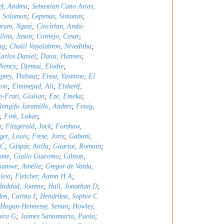
ef, Andrea
;
Sebastian Cano Arias,
, Solomon
;
Cepenas, Simonas
;
rum, Ngozi
;
Ciocîrlan, Anda-
llins, Jason
;
Cornejo, Cesar
;
ng
;
Chalil Vayalabron, Niveditha
;
arlos Daniel
;
Datta, Hannes
;
Nency
;
Djemai, Elodie
;
prey, Thibaut
;
Eissa, Yasmine
;
El
ton
;
Elminejad, Ali
;
Elsherif,
n-Frati, Giulian
;
Eze, Emeka
;
Rengifo Jaramillo, Andres
;
Fenig,
;
Fink, Lukas
;
a
;
Fitzgerald, Jack
;
Forshaw,
get, Louis
;
Frese, Joris
;
Gabani,
 C
;
Gáspár, Attila
;
Gauriot, Romain
;
one, Giulio Giacomo
;
Gibson,
kamwe, Amélie
;
Gregor de Varda,
lexi
;
Fletcher, Aaron H A
;
Haddad, Joanne
;
Hall, Jonathan D
;
en, Carina I
;
Hendrikse, Sophie C
Hogan-Hennessy, Senan
;
Howley,
mira G
;
Jaimes Santamaria, Paola
;