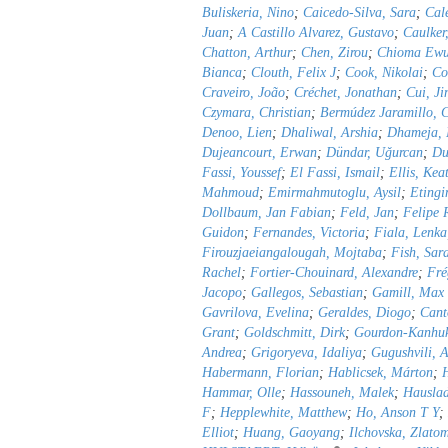
Buliskeria, Nino
;
Caicedo-Silva, Sara
;
Cal
Juan
;
A Castillo Alvarez, Gustavo
;
Caulker
Chatton, Arthur
;
Chen, Zirou
;
Chioma Ewu
Bianca
;
Clouth, Felix J
;
Cook, Nikolai
;
Co
Craveiro, João
;
Créchet, Jonathan
;
Cui, Ji
Czymara, Christian
;
Bermúdez Jaramillo, C
Denoo, Lien
;
Dhaliwal, Arshia
;
Dhameja, 
Dujeancourt, Erwan
;
Dündar, Uǧurcan
;
Du
Fassi, Youssef
;
El Fassi, Ismail
;
Ellis, Kea
Mahmoud
;
Emirmahmutoglu, Aysil
;
Etingi
Dollbaum, Jan Fabian
;
Feld, Jan
;
Felipe 
Guidon
;
Fernandes, Victoria
;
Fiala, Lenka
Firouzjaeiangalougah, Mojtaba
;
Fish, Sar
Rachel
;
Fortier-Chouinard, Alexandre
;
Fré
Jacopo
;
Gallegos, Sebastian
;
Gamill, Max
Gavrilova, Evelina
;
Geraldes, Diogo
;
Cant
Grant
;
Goldschmitt, Dirk
;
Gourdon-Kanhu
Andrea
;
Grigoryeva, Idaliya
;
Gugushvili, A
Habermann, Florian
;
Hablicsek, Márton
;
Hammar, Olle
;
Hassouneh, Malek
;
Hauslad
F
;
Hepplewhite, Matthew
;
Ho, Anson T Y
;
Elliot
;
Huang, Gaoyang
;
Ilchovska, Zlato