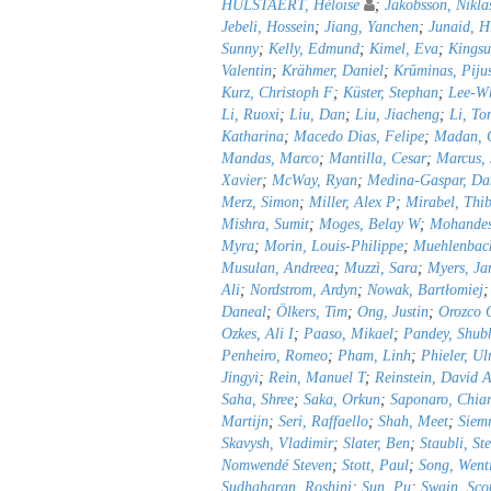
HULSTAERT, Héloïse
;
Jakobsson, Nikla
Jebeli, Hossein
;
Jiang, Yanchen
;
Junaid, H
Sunny
;
Kelly, Edmund
;
Kimel, Eva
;
Kingsu
Valentin
;
Krähmer, Daniel
;
Krūminas, Piju
Kurz, Christoph F
;
Küster, Stephan
;
Lee-Wh
Li, Ruoxi
;
Liu, Dan
;
Liu, Jiacheng
;
Li, To
Katharina
;
Macedo Dias, Felipe
;
Madan, C
Mandas, Marco
;
Mantilla, Cesar
;
Marcus,
Xavier
;
McWay, Ryan
;
Medina-Gaspar, Da
Merz, Simon
;
Miller, Alex P
;
Mirabel, Thib
Mishra, Sumit
;
Moges, Belay W
;
Mohandes
Myra
;
Morin, Louis-Philippe
;
Muehlenbach
Musulan, Andreea
;
Muzzì, Sara
;
Myers, Ja
Ali
;
Nordstrom, Ardyn
;
Nowak, Bartłomiej
Daneal
;
Ölkers, Tim
;
Ong, Justin
;
Orozco C
Ozkes, Ali I
;
Paaso, Mikael
;
Pandey, Shu
Penheiro, Romeo
;
Pham, Linh
;
Phieler, Ul
Jingyi
;
Rein, Manuel T
;
Reinstein, David 
Saha, Shree
;
Saka, Orkun
;
Saponaro, Chia
Martijn
;
Seri, Raffaello
;
Shah, Meet
;
Siemr
Skavysh, Vladimir
;
Slater, Ben
;
Staubli, St
Nomwendé Steven
;
Stott, Paul
;
Song, Went
Sudhaharan, Roshini
;
Sun, Pu
;
Swain, Sco