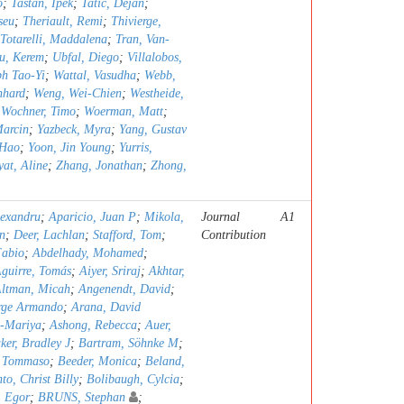
o
;
Tastan, Ipek
;
Tatic, Dejan
;
seu
;
Theriault, Remi
;
Thivierge,
Totarelli, Maddalena
;
Tran, Van-
u, Kerem
;
Ubfal, Diego
;
Villalobos,
h Tao-Yi
;
Wattal, Vasudha
;
Webb,
nhard
;
Weng, Wei-Chien
;
Westheide,
;
Wochner, Timo
;
Woerman, Matt
;
Marcin
;
Yazbeck, Myra
;
Yang, Gustav
 Hao
;
Yoon, Jin Young
;
Yurris,
yat, Aline
;
Zhang, Jonathan
;
Zhong,
lexandru
;
Aparicio, Juan P
;
Mikola,
Journal
A1
n
;
Deer, Lachlan
;
Stafford, Tom
;
Contribution
Fabio
;
Abdelhady, Mohamed
;
guirre, Tomás
;
Aiyer, Sriraj
;
Akhtar,
ltman, Micah
;
Angenendt, David
;
orge Armando
;
Arana, David
a-Mariya
;
Ashong, Rebecca
;
Auer,
ker, Bradley J
;
Bartram, Söhnke M
;
, Tommaso
;
Beeder, Monica
;
Beland,
to, Christ Billy
;
Bolibaugh, Cylcia
;
, Egor
;
BRUNS, Stephan
;