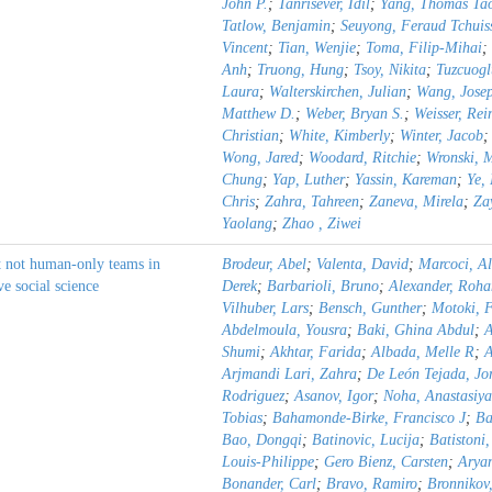
John P.
;
Tanrisever, Idil
;
Yang, Thomas Ta
Tatlow, Benjamin
;
Seuyong, Feraud Tchuis
Vincent
;
Tian, Wenjie
;
Toma, Filip-Mihai
;
Anh
;
Truong, Hung
;
Tsoy, Nikita
;
Tuzcuogl
Laura
;
Walterskirchen, Julian
;
Wang, Josep
Matthew D.
;
Weber, Bryan S.
;
Weisser, Rei
Christian
;
White, Kimberly
;
Winter, Jacob
Wong, Jared
;
Woodard, Ritchie
;
Wronski, 
Chung
;
Yap, Luther
;
Yassin, Kareman
;
Ye,
Chris
;
Zahra, Tahreen
;
Zaneva, Mirela
;
Za
Yaolang
;
Zhao , Ziwei
t not human-only teams in
Brodeur, Abel
;
Valenta, David
;
Marcoci, A
ve social science
Derek
;
Barbarioli, Bruno
;
Alexander, Roha
Vilhuber, Lars
;
Bensch, Gunther
;
Motoki, 
Abdelmoula, Yousra
;
Baki, Ghina Abdul
;
A
Shumi
;
Akhtar, Farida
;
Albada, Melle R
;
A
Arjmandi Lari, Zahra
;
De León Tejada, J
Rodriguez
;
Asanov, Igor
;
Noha, Anastasiy
Tobias
;
Bahamonde-Birke, Francisco J
;
Ba
Bao, Dongqi
;
Batinovic, Lucija
;
Batistoni
Louis-Philippe
;
Gero Bienz, Carsten
;
Aryan
Bonander, Carl
;
Bravo, Ramiro
;
Bronnikov