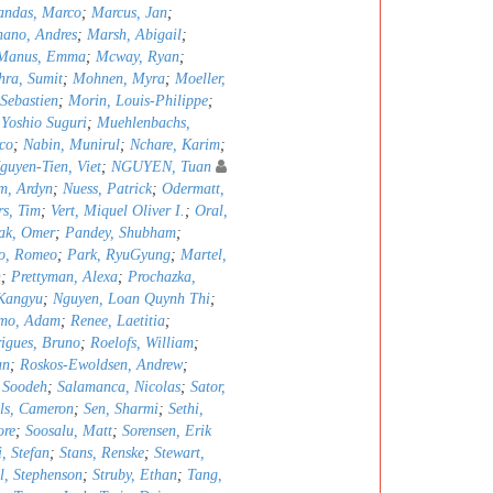
ndas, Marco
;
Marcus, Jan
;
nano, Andres
;
Marsh, Abigail
;
Manus, Emma
;
Mcway, Ryan
;
hra, Sumit
;
Mohnen, Myra
;
Moeller,
 Sebastien
;
Morin, Louis-Philippe
;
 Yoshio Suguri
;
Muehlenbachs,
co
;
Nabin, Munirul
;
Nchare, Karim
;
guyen-Tien, Viet
;
NGUYEN, Tuan
m, Ardyn
;
Nuess, Patrick
;
Odermatt,
rs, Tim
;
Vert, Miquel Oliver I.
;
Oral,
ak, Omer
;
Pandey, Shubham
;
ro, Romeo
;
Park, RyuGyung
;
Martel,
h
;
Prettyman, Alexa
;
Prochazka,
Kangyu
;
Nguyen, Loan Quynh Thi
;
emo, Adam
;
Renee, Laetitia
;
igues, Bruno
;
Roelofs, William
;
an
;
Roskos-Ewoldsen, Andrew
;
 Soodeh
;
Salamanca, Nicolas
;
Sator,
lls, Cameron
;
Sen, Sharmi
;
Sethi,
ore
;
Soosalu, Matt
;
Sorensen, Erik
i, Stefan
;
Stans, Renske
;
Stewart,
l, Stephenson
;
Struby, Ethan
;
Tang,