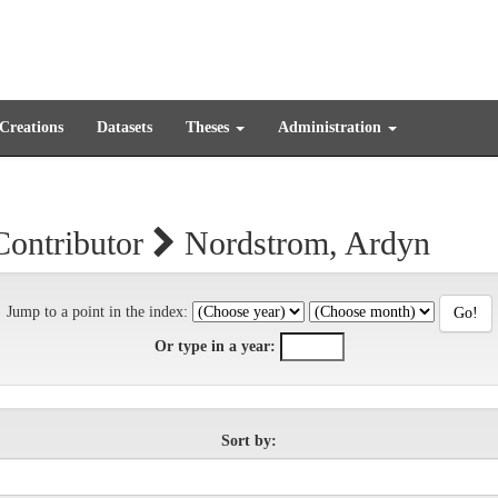
 Creations
Datasets
Theses
Administration
Contributor
Nordstrom, Ardyn
Jump to a point in the index:
Or type in a year:
Sort by: