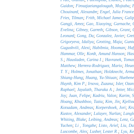
Guidon
;
Firouzjaeiangalougah, Mojtaba
;
F
Chouinard, Alexandre
;
Engel, Julia France
Fries, Tilman
;
Frith, Michael James
;
Gali
Gangji, Areez
;
Gao, Xiaoying
;
Garnache, 
Evelina
;
Gibney, Garreth
;
Gibson, Grant
;
Leonard
;
Gong, Da
;
Gonzalez, Javier
;
Gret
Grigoryeva, Idaliya
;
Grotting, Maja
;
Gunte
Gugushvili, Alexi
;
Habibnia, Hooman
;
Haf
Hammar, Olle
;
Kordt, Amund Hanson
;
Has
S.
;
Hausladen, Carina I.
;
Havranek, Toma
Matthew
;
Herrera-Rodriguez, Mario
;
Heuer
T. Y.
;
Holmes, Jonathan
;
Holzknecht, Arm
Shiang-Hung
;
Huang, Yu-Shiuan
;
Huebene
Huynh, Kim P.
;
Irsova, Zuzana
;
Isler, Ozan
Raphael
;
Jayalath, Tharaka A.
;
Jetter, Mic
Joy
;
Juan, Felipe
;
Kadriu, Valon
;
Karim, 
Hoang
;
Khushboo, Tazia
;
Kim, Jin
;
Kjells
Kotsadam, Andreas
;
Korpershoek, Jori
;
Kra
Kustov, Alexander
;
Lalayev, Nurlan
;
Langlo
Whiting, Blake
;
Leibing, Andreas
;
Lenz, G
Yuchen
;
Li , Tongzhe
;
Listo, Ariel
;
Liu, Da
Luscombe, Alex
;
Lusher, Lester R.
;
Lyu, Ke