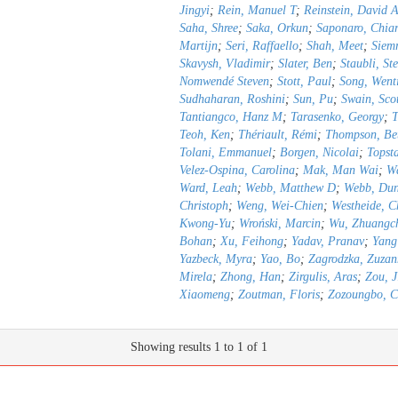
Jingyi
;
Rein, Manuel T
;
Reinstein, David 
Saha, Shree
;
Saka, Orkun
;
Saponaro, Chia
Martijn
;
Seri, Raffaello
;
Shah, Meet
;
Siemr
Skavysh, Vladimir
;
Slater, Ben
;
Staubli, St
Nomwendé Steven
;
Stott, Paul
;
Song, Went
Sudhaharan, Roshini
;
Sun, Pu
;
Swain, Sco
Tantiangco, Hanz M
;
Tarasenko, Georgy
;
T
Teoh, Ken
;
Thériault, Rémi
;
Thompson, Be
Tolani, Emmanuel
;
Borgen, Nicolai
;
Topst
Velez-Ospina, Carolina
;
Mak, Man Wai
;
Wa
Ward, Leah
;
Webb, Matthew D
;
Webb, Du
Christoph
;
Weng, Wei-Chien
;
Westheide, C
Kwong-Yu
;
Wroński, Marcin
;
Wu, Zhuangc
Bohan
;
Xu, Feihong
;
Yadav, Pranav
;
Yang
Yazbeck, Myra
;
Yao, Bo
;
Zagrodzka, Zuza
Mirela
;
Zhong, Han
;
Zirgulis, Aras
;
Zou, J
Xiaomeng
;
Zoutman, Floris
;
Zozoungbo, Ch
Showing results 1 to 1 of 1