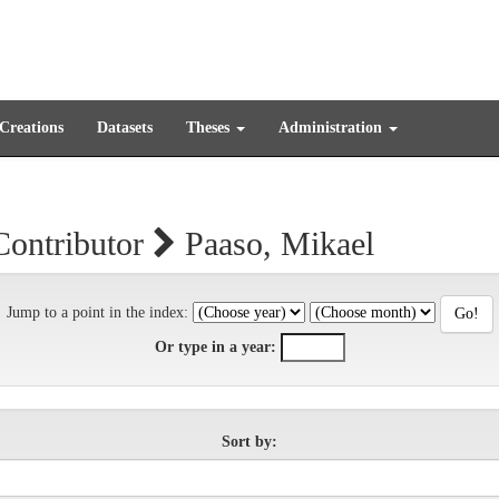
 Creations
Datasets
Theses
Administration
Contributor
Paaso, Mikael
Jump to a point in the index:
Or type in a year:
Sort by: