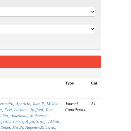
Type
Cat.
lexandru
;
Aparicio, Juan P
;
Mikola,
Journal
A1
n
;
Deer, Lachlan
;
Stafford, Tom
;
Contribution
Fabio
;
Abdelhady, Mohamed
;
guirre, Tomás
;
Aiyer, Sriraj
;
Akhtar,
ltman, Micah
;
Angenendt, David
;