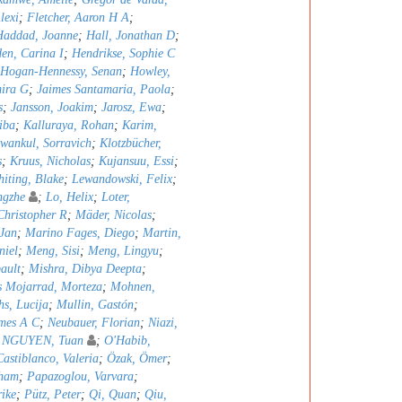
lexi
;
Fletcher, Aaron H A
;
Haddad, Joanne
;
Hall, Jonathan D
;
en, Carina I
;
Hendrikse, Sophie C
Hogan-Hennessy, Senan
;
Howley,
mira G
;
Jaimes Santamaria, Paola
;
s
;
Jansson, Joakim
;
Jarosz, Ewa
;
iba
;
Kalluraya, Rohan
;
Karim,
wankul, Sorravich
;
Klotzbücher,
s
;
Kruus, Nicholas
;
Kujansuu, Essi
;
iting, Blake
;
Lewandowski, Felix
;
ngzhe
;
Lo, Helix
;
Loter,
hristopher R
;
Mäder, Nicolas
;
 Jan
;
Marino Fages, Diego
;
Martin,
niel
;
Meng, Sisi
;
Meng, Lingyu
;
ault
;
Mishra, Dibya Deepta
;
 Mojarrad, Morteza
;
Mohnen,
s, Lucija
;
Mullin, Gastón
;
mes A C
;
Neubauer, Florian
;
Niazi,
;
NGUYEN, Tuan
;
O'Habib,
astiblanco, Valeria
;
Özak, Ömer
;
bham
;
Papazoglou, Varvara
;
rike
;
Pütz, Peter
;
Qi, Quan
;
Qiu,