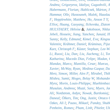
Andrea
;
Grigoryeva, Idaliya
;
Gugushvili, A
Habermann, Florian
;
Hablicsek, Márton
;
Hammar, Olle
;
Hassouneh, Malek
;
Hauslad
F
;
Hepplewhite, Matthew
;
Ho, Anson T Y
;
Elliot
;
Huang, Gaoyang
;
Ilchovska, Zlato
HULSTAERT, Héloïse
;
Jakobsson, Nikla
Jebeli, Hossein
;
Jiang, Yanchen
;
Junaid, H
Sunny
;
Kelly, Edmund
;
Kimel, Eva
;
Kingsu
Valentin
;
Krähmer, Daniel
;
Krūminas, Piju
Kurz, Christoph F
;
Küster, Stephan
;
Lee-Wh
Li, Ruoxi
;
Liu, Dan
;
Liu, Jiacheng
;
Li, To
Katharina
;
Macedo Dias, Felipe
;
Madan, C
Mandas, Marco
;
Mantilla, Cesar
;
Marcus,
Xavier
;
McWay, Ryan
;
Medina-Gaspar, Da
Merz, Simon
;
Miller, Alex P
;
Mirabel, Thib
Mishra, Sumit
;
Moges, Belay W
;
Mohandes
Myra
;
Morin, Louis-Philippe
;
Muehlenbach
Musulan, Andreea
;
Muzzì, Sara
;
Myers, Ja
Ali
;
Nordstrom, Ardyn
;
Nowak, Bartłomiej
Daneal
;
Ölkers, Tim
;
Ong, Justin
;
Orozco C
Ozkes, Ali I
;
Paaso, Mikael
;
Pandey, Shu
Penheiro, Romeo
;
Pham, Linh
;
Phieler, Ul