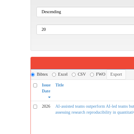
Bibtex
Excel
CSV
FWO
Issue
Title
Date
2026
AI-assisted teams outperform AI-led teams bu
assessing research reproducibility in quantitati