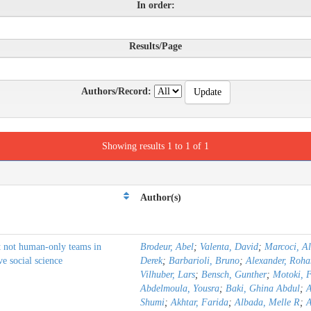
In order:
Results/Page
Authors/Record:
Showing results 1 to 1 of 1
Author(s)
t not human-only teams in
Brodeur, Abel
;
Valenta, David
;
Marcoci, A
ve social science
Derek
;
Barbarioli, Bruno
;
Alexander, Roha
Vilhuber, Lars
;
Bensch, Gunther
;
Motoki, 
Abdelmoula, Yousra
;
Baki, Ghina Abdul
;
A
Shumi
;
Akhtar, Farida
;
Albada, Melle R
;
A