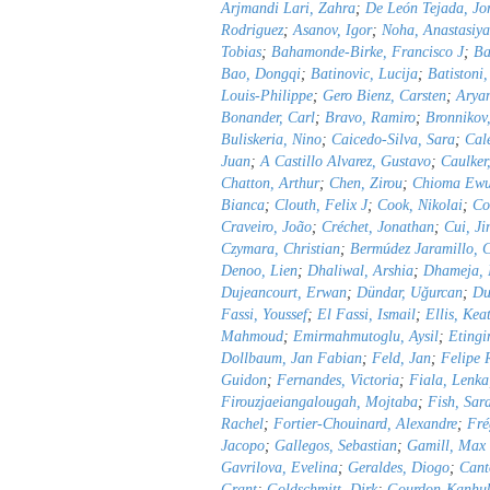
Arjmandi Lari, Zahra
;
De León Tejada, J
Rodriguez
;
Asanov, Igor
;
Noha, Anastasiy
Tobias
;
Bahamonde-Birke, Francisco J
;
Ba
Bao, Dongqi
;
Batinovic, Lucija
;
Batistoni
Louis-Philippe
;
Gero Bienz, Carsten
;
Aryan
Bonander, Carl
;
Bravo, Ramiro
;
Bronnikov
Buliskeria, Nino
;
Caicedo-Silva, Sara
;
Cal
Juan
;
A Castillo Alvarez, Gustavo
;
Caulker
Chatton, Arthur
;
Chen, Zirou
;
Chioma Ewu
Bianca
;
Clouth, Felix J
;
Cook, Nikolai
;
Co
Craveiro, João
;
Créchet, Jonathan
;
Cui, Ji
Czymara, Christian
;
Bermúdez Jaramillo, C
Denoo, Lien
;
Dhaliwal, Arshia
;
Dhameja, 
Dujeancourt, Erwan
;
Dündar, Uǧurcan
;
Du
Fassi, Youssef
;
El Fassi, Ismail
;
Ellis, Kea
Mahmoud
;
Emirmahmutoglu, Aysil
;
Etingi
Dollbaum, Jan Fabian
;
Feld, Jan
;
Felipe 
Guidon
;
Fernandes, Victoria
;
Fiala, Lenka
Firouzjaeiangalougah, Mojtaba
;
Fish, Sar
Rachel
;
Fortier-Chouinard, Alexandre
;
Fré
Jacopo
;
Gallegos, Sebastian
;
Gamill, Max
Gavrilova, Evelina
;
Geraldes, Diogo
;
Cant
Grant
;
Goldschmitt, Dirk
;
Gourdon-Kanhu