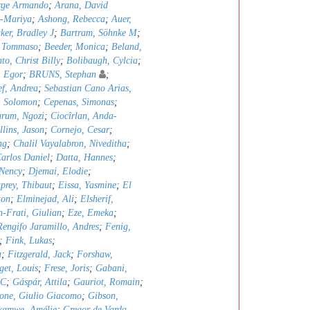
orge Armando
;
Arana, David
a-Mariya
;
Ashong, Rebecca
;
Auer,
ker, Bradley J
;
Bartram, Söhnke M
;
, Tommaso
;
Beeder, Monica
;
Beland,
to, Christ Billy
;
Bolibaugh, Cylcia
;
, Egor
;
BRUNS, Stephan
;
ef, Andrea
;
Sebastian Cano Arias,
, Solomon
;
Cepenas, Simonas
;
rum, Ngozi
;
Ciocîrlan, Anda-
llins, Jason
;
Cornejo, Cesar
;
ng
;
Chalil Vayalabron, Niveditha
;
arlos Daniel
;
Datta, Hannes
;
Nency
;
Djemai, Elodie
;
prey, Thibaut
;
Eissa, Yasmine
;
El
ton
;
Elminejad, Ali
;
Elsherif,
n-Frati, Giulian
;
Eze, Emeka
;
Rengifo Jaramillo, Andres
;
Fenig,
;
Fink, Lukas
;
a
;
Fitzgerald, Jack
;
Forshaw,
get, Louis
;
Frese, Joris
;
Gabani,
 C
;
Gáspár, Attila
;
Gauriot, Romain
;
one, Giulio Giacomo
;
Gibson,
kamwe, Amélie
;
Gregor de Varda,