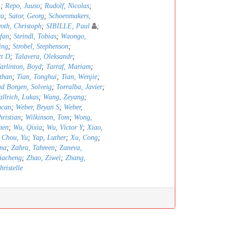
A
;
Repo, Juuso
;
Rudolf, Nicolas
;
ra
;
Sator, Georg
;
Schoenmakers,
oth, Christoph
;
SIBILLE, Paul
;
efan
;
Steindl, Tobias
;
Waongo,
ing
;
Strobel, Stephenson
;
tt D
;
Talavera, Oleksandr
;
arlinton, Boyd
;
Tarraf, Mariam
;
than
;
Tian, Tonghui
;
Tian, Wenjie
;
ad Borgen, Solveig
;
Torralba, Javier
;
llrich, Lukas
;
Wang, Zeyang
;
ncan
;
Weber, Bryan S
;
Weber,
hristian
;
Wilkinson, Tom
;
Wong,
hen
;
Wu, Qixia
;
Wu, Victor Y
;
Xiao,
 Chou, Yu
;
Yap, Luther
;
Xu, Cong
;
nna
;
Zahra, Tahreen
;
Zaneva,
iacheng
;
Zhao, Ziwei
;
Zhang,
ristelle