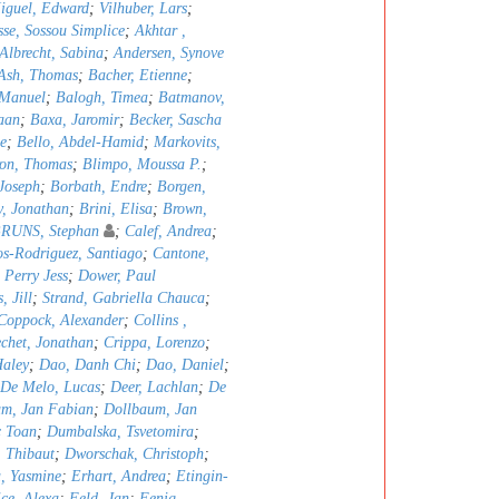
iguel, Edward
;
Vilhuber, Lars
;
sse, Sossou Simplice
;
Akhtar ,
Albrecht, Sabina
;
Andersen, Synove
Ash, Thomas
;
Bacher, Etienne
;
 Manuel
;
Balogh, Timea
;
Batmanov,
aan
;
Baxa, Jaromir
;
Becker, Sascha
e
;
Bello, Abdel-Hamid
;
Markovits,
ron, Thomas
;
Blimpo, Moussa P.
;
Joseph
;
Borbath, Endre
;
Borgen,
, Jonathan
;
Brini, Elisa
;
Brown,
RUNS, Stephan
;
Calef, Andrea
;
s-Rodriguez, Santiago
;
Cantone,
, Perry Jess
;
Dower, Paul
, Jill
;
Strand, Gabriella Chauca
;
Coppock, Alexander
;
Collins ,
chet, Jonathan
;
Crippa, Lorenzo
;
Haley
;
Dao, Danh Chi
;
Dao, Daniel
;
De Melo, Lucas
;
Deer, Lachlan
;
De
um, Jan Fabian
;
Dollbaum, Jan
 Toan
;
Dumbalska, Tsvetomira
;
, Thibaut
;
Dworschak, Christoph
;
a, Yasmine
;
Erhart, Andrea
;
Etingin-
ce, Alexa
;
Feld, Jan
;
Fenig,