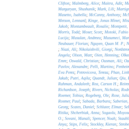
Clifton
;
Malmberg, Alice
;
Maitra, Adit
;
Ma
Margaryan, Shushanik
;
Mark, Lili
;
Martig
Masetto, Isabella
;
McCanny, Anthony
;
Mc
Metson, Lennard
;
Kinge, Jonas Minet
;
Mis
Jakob
;
Montambeault, Rosalie
;
Montpetit,
Morris, Todd
;
Moser, Scott
;
Motoki, Fabio
Lucija
;
Musulan, Andreea
;
Musumeci, Mar
Neubauer, Florian
;
Nguyen, Quan M. P.
;
N
;
Niazi, Ali
;
Nikolaishvili, Giorgi
;
Nordstro
Angela
;
Olson, Matt
;
Oien, Henning
;
Olke
Emre
;
Oswald, Christian
;
Ousman, Ali
;
Oz
Pavlov, Alexandre
;
Pelli, Martino
;
Penhei
Eva Perez
;
Petrovicova, Tereza
;
Phan, Lin
Jakub
;
Putri, Aqila
;
Quandt, Julian
;
Qiu, 
Rahman, Andaleeb
;
Rea, Carson H.
;
Reir
Richardson, Joseph
;
Rivers, Nicholas
;
Rodr
Roemer, Tobias
;
Rogeberg, Ole
;
Rose, Juli
Rosmer, Paul
;
Sabada, Barbara
;
Saberian,
Georg
;
Scates, Daniel
;
Schluter, Elmar
;
Se
Ritika
;
Shcherbiak, Anna
;
Sogaolu, Moyos
O.
;
Sovani, Manali
;
Spencer, Noah
;
Staubl
Anya
;
Stips, Felix
;
Stockley, Kieran
;
Strobe