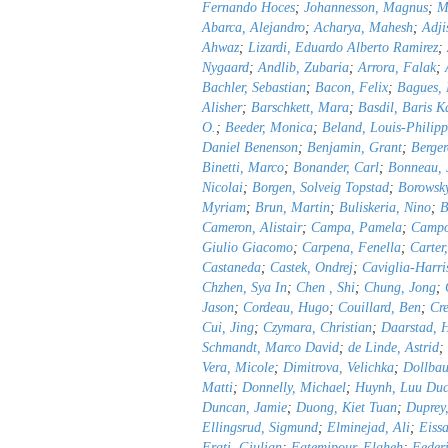
Fernando Hoces
;
Johannesson, Magnus
;
M
Abarca, Alejandro
;
Acharya, Mahesh
;
Adji
Ahwaz
;
Lizardi, Eduardo Alberto Ramirez
;
Nygaard
;
Andlib, Zubaria
;
Arrora, Falak
;
Bachler, Sebastian
;
Bacon, Felix
;
Bagues,
Alisher
;
Barschkett, Mara
;
Basdil, Baris K
O.
;
Beeder, Monica
;
Beland, Louis-Philipp
Daniel Benenson
;
Benjamin, Grant
;
Berge
Binetti, Marco
;
Bonander, Carl
;
Bonneau, 
Nicolai
;
Borgen, Solveig Topstad
;
Borowsky
Myriam
;
Brun, Martin
;
Buliskeria, Nino
;
B
Cameron, Alistair
;
Campa, Pamela
;
Campo
Giulio Giacomo
;
Carpena, Fenella
;
Carter
Castaneda
;
Castek, Ondrej
;
Caviglia-Harris
Chzhen, Sya In
;
Chen , Shi
;
Chung, Jong
;
Jason
;
Cordeau, Hugo
;
Couillard, Ben
;
Cre
Cui, Jing
;
Czymara, Christian
;
Daarstad, 
Schmandt, Marco David
;
de Linde, Astrid
;
Vera, Micole
;
Dimitrova, Velichka
;
Dollba
Matti
;
Donnelly, Michael
;
Huynh, Luu Duc
Duncan, Jamie
;
Duong, Kiet Tuan
;
Duprey
Ellingsrud, Sigmund
;
Elminejad, Ali
;
Eiss
Frati, Giulian
;
Fatemipour, Elaheh
;
Federi