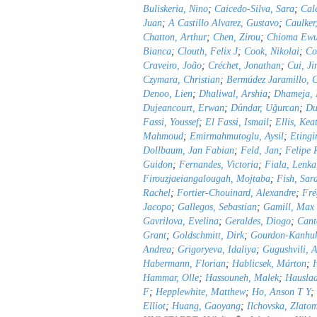
Buliskeria, Nino
;
Caicedo-Silva, Sara
;
Cal
Juan
;
A Castillo Alvarez, Gustavo
;
Caulker
Chatton, Arthur
;
Chen, Zirou
;
Chioma Ewu
Bianca
;
Clouth, Felix J
;
Cook, Nikolai
;
Co
Craveiro, João
;
Créchet, Jonathan
;
Cui, Ji
Czymara, Christian
;
Bermúdez Jaramillo, C
Denoo, Lien
;
Dhaliwal, Arshia
;
Dhameja, 
Dujeancourt, Erwan
;
Dündar, Uǧurcan
;
Du
Fassi, Youssef
;
El Fassi, Ismail
;
Ellis, Kea
Mahmoud
;
Emirmahmutoglu, Aysil
;
Etingi
Dollbaum, Jan Fabian
;
Feld, Jan
;
Felipe 
Guidon
;
Fernandes, Victoria
;
Fiala, Lenka
Firouzjaeiangalougah, Mojtaba
;
Fish, Sar
Rachel
;
Fortier-Chouinard, Alexandre
;
Fré
Jacopo
;
Gallegos, Sebastian
;
Gamill, Max
Gavrilova, Evelina
;
Geraldes, Diogo
;
Cant
Grant
;
Goldschmitt, Dirk
;
Gourdon-Kanhu
Andrea
;
Grigoryeva, Idaliya
;
Gugushvili, A
Habermann, Florian
;
Hablicsek, Márton
;
Hammar, Olle
;
Hassouneh, Malek
;
Hauslad
F
;
Hepplewhite, Matthew
;
Ho, Anson T Y
;
Elliot
;
Huang, Gaoyang
;
Ilchovska, Zlato