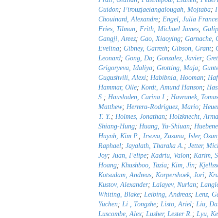
Guidon
;
Firouzjaeiangalougah, Mojtaba
;
F
Chouinard, Alexandre
;
Engel, Julia France
Fries, Tilman
;
Frith, Michael James
;
Gali
Gangji, Areez
;
Gao, Xiaoying
;
Garnache, 
Evelina
;
Gibney, Garreth
;
Gibson, Grant
;
Leonard
;
Gong, Da
;
Gonzalez, Javier
;
Gret
Grigoryeva, Idaliya
;
Grotting, Maja
;
Gunte
Gugushvili, Alexi
;
Habibnia, Hooman
;
Haf
Hammar, Olle
;
Kordt, Amund Hanson
;
Has
S.
;
Hausladen, Carina I.
;
Havranek, Toma
Matthew
;
Herrera-Rodriguez, Mario
;
Heuer
T. Y.
;
Holmes, Jonathan
;
Holzknecht, Arm
Shiang-Hung
;
Huang, Yu-Shiuan
;
Huebene
Huynh, Kim P.
;
Irsova, Zuzana
;
Isler, Ozan
Raphael
;
Jayalath, Tharaka A.
;
Jetter, Mic
Joy
;
Juan, Felipe
;
Kadriu, Valon
;
Karim, 
Hoang
;
Khushboo, Tazia
;
Kim, Jin
;
Kjells
Kotsadam, Andreas
;
Korpershoek, Jori
;
Kra
Kustov, Alexander
;
Lalayev, Nurlan
;
Langlo
Whiting, Blake
;
Leibing, Andreas
;
Lenz, G
Yuchen
;
Li , Tongzhe
;
Listo, Ariel
;
Liu, Da
Luscombe, Alex
;
Lusher, Lester R.
;
Lyu, Ke