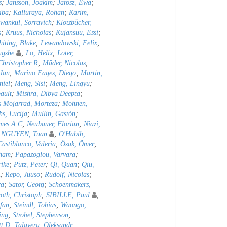
s
;
Jansson, Joakim
;
Jarosz, Ewa
;
iba
;
Kalluraya, Rohan
;
Karim,
wankul, Sorravich
;
Klotzbücher,
s
;
Kruus, Nicholas
;
Kujansuu, Essi
;
iting, Blake
;
Lewandowski, Felix
;
ngzhe
;
Lo, Helix
;
Loter,
hristopher R
;
Mäder, Nicolas
;
 Jan
;
Marino Fages, Diego
;
Martin,
niel
;
Meng, Sisi
;
Meng, Lingyu
;
ault
;
Mishra, Dibya Deepta
;
 Mojarrad, Morteza
;
Mohnen,
s, Lucija
;
Mullin, Gastón
;
mes A C
;
Neubauer, Florian
;
Niazi,
;
NGUYEN, Tuan
;
O'Habib,
astiblanco, Valeria
;
Özak, Ömer
;
bham
;
Papazoglou, Varvara
;
rike
;
Pütz, Peter
;
Qi, Quan
;
Qiu,
A
;
Repo, Juuso
;
Rudolf, Nicolas
;
ra
;
Sator, Georg
;
Schoenmakers,
oth, Christoph
;
SIBILLE, Paul
;
efan
;
Steindl, Tobias
;
Waongo,
ing
;
Strobel, Stephenson
;
tt D
;
Talavera, Oleksandr
;