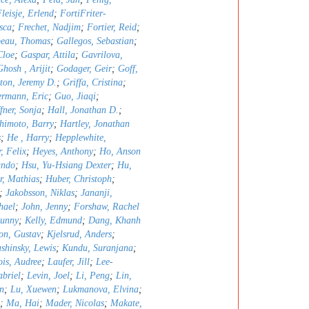
leisje, Erlend
;
FortiFriter-
sca
;
Frechet, Nadjim
;
Fortier, Reid
;
peau, Thomas
;
Gallegos, Sebastian
;
Cloe
;
Gaspar, Attila
;
Gavrilova,
Ghosh , Arijit
;
Godager, Geir
;
Goff,
ton, Jeremy D.
;
Griffa, Cristina
;
rmann, Eric
;
Guo, Jiaqi
;
fner, Sonja
;
Hall, Jonathan D.
;
himoto, Barry
;
Hartley, Jonathan
s
;
He , Harry
;
Hepplewhite,
, Felix
;
Heyes, Anthony
;
Ho, Anson
ando
;
Hsu, Yu-Hsiang Dexter
;
Hu,
r, Mathias
;
Huber, Christoph
;
;
Jakobsson, Niklas
;
Jananji,
hael
;
John, Jenny
;
Forshaw, Rachel
Sunny
;
Kelly, Edmund
;
Dang, Khanh
son, Gustav
;
Kjelsrud, Anders
;
shinsky, Lewis
;
Kundu, Suranjana
;
is, Audree
;
Laufer, Jill
;
Lee-
abriel
;
Levin, Joel
;
Li, Peng
;
Lin,
n
;
Lu, Xuewen
;
Lukmanova, Elvina
;
;
Ma, Hai
;
Mader, Nicolas
;
Makate,