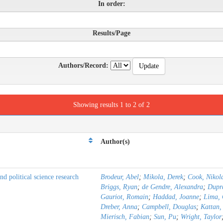
In order:
Results/Page
Authors/Record:
Showing results 1 to 2 of 2
Author(s)
d political science research
Brodeur, Abel
;
Mikola, Derek
;
Cook, Nikol
Briggs, Ryan
;
de Gendre, Alexandra
;
Dupra
Gauriot, Romain
;
Haddad, Joanne
;
Lima,
Dreber, Anna
;
Campbell, Douglas
;
Kattan,
Mierisch, Fabian
;
Sun, Pu
;
Wright, Taylor