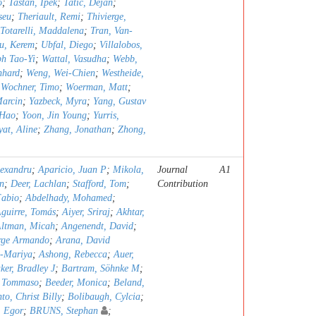
o
;
Tastan, Ipek
;
Tatic, Dejan
;
seu
;
Theriault, Remi
;
Thivierge,
Totarelli, Maddalena
;
Tran, Van-
u, Kerem
;
Ubfal, Diego
;
Villalobos,
h Tao-Yi
;
Wattal, Vasudha
;
Webb,
nhard
;
Weng, Wei-Chien
;
Westheide,
;
Wochner, Timo
;
Woerman, Matt
;
Marcin
;
Yazbeck, Myra
;
Yang, Gustav
 Hao
;
Yoon, Jin Young
;
Yurris,
yat, Aline
;
Zhang, Jonathan
;
Zhong,
lexandru
;
Aparicio, Juan P
;
Mikola,
Journal
A1
n
;
Deer, Lachlan
;
Stafford, Tom
;
Contribution
Fabio
;
Abdelhady, Mohamed
;
guirre, Tomás
;
Aiyer, Sriraj
;
Akhtar,
ltman, Micah
;
Angenendt, David
;
orge Armando
;
Arana, David
a-Mariya
;
Ashong, Rebecca
;
Auer,
ker, Bradley J
;
Bartram, Söhnke M
;
, Tommaso
;
Beeder, Monica
;
Beland,
to, Christ Billy
;
Bolibaugh, Cylcia
;
, Egor
;
BRUNS, Stephan
;