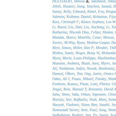
HULSTAERT, Héloïse
;
Jakobsson, Nikla
Jebeli, Hossein
;
Jiang, Yanchen
;
Junaid, H
Sunny
;
Kelly, Edmund
;
Kimel, Eva
;
Kingsu
Valentin
;
Krähmer, Daniel
;
Krūminas, Piju
Kurz, Christoph F
;
Küster, Stephan
;
Lee-Wh
Li, Ruoxi
;
Liu, Dan
;
Liu, Jiacheng
;
Li, To
Katharina
;
Macedo Dias, Felipe
;
Madan, C
Mandas, Marco
;
Mantilla, Cesar
;
Marcus,
Xavier
;
McWay, Ryan
;
Medina-Gaspar, Da
Merz, Simon
;
Miller, Alex P
;
Mirabel, Thib
Mishra, Sumit
;
Moges, Belay W
;
Mohandes
Myra
;
Morin, Louis-Philippe
;
Muehlenbach
Musulan, Andreea
;
Muzzì, Sara
;
Myers, Ja
Ali
;
Nordstrom, Ardyn
;
Nowak, Bartłomiej
Daneal
;
Ölkers, Tim
;
Ong, Justin
;
Orozco C
Ozkes, Ali I
;
Paaso, Mikael
;
Pandey, Shu
Penheiro, Romeo
;
Pham, Linh
;
Phieler, Ul
Jingyi
;
Rein, Manuel T
;
Reinstein, David 
Saha, Shree
;
Saka, Orkun
;
Saponaro, Chia
Martijn
;
Seri, Raffaello
;
Shah, Meet
;
Siemr
Skavysh, Vladimir
;
Slater, Ben
;
Staubli, St
Nomwendé Steven
;
Stott, Paul
;
Song, Went
Sudhaharan, Roshini
;
Sun, Pu
;
Swain, Sco