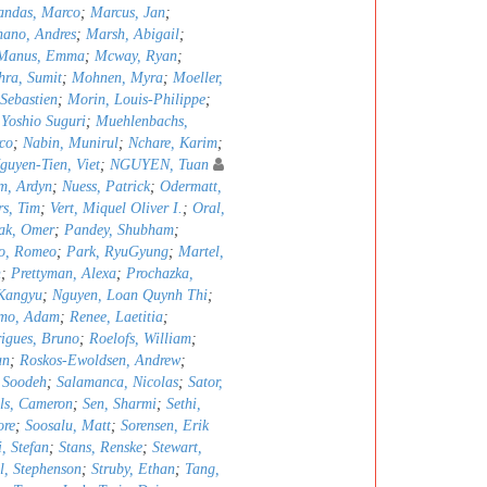
ndas, Marco
;
Marcus, Jan
;
nano, Andres
;
Marsh, Abigail
;
Manus, Emma
;
Mcway, Ryan
;
hra, Sumit
;
Mohnen, Myra
;
Moeller,
 Sebastien
;
Morin, Louis-Philippe
;
 Yoshio Suguri
;
Muehlenbachs,
co
;
Nabin, Munirul
;
Nchare, Karim
;
guyen-Tien, Viet
;
NGUYEN, Tuan
m, Ardyn
;
Nuess, Patrick
;
Odermatt,
rs, Tim
;
Vert, Miquel Oliver I.
;
Oral,
ak, Omer
;
Pandey, Shubham
;
ro, Romeo
;
Park, RyuGyung
;
Martel,
h
;
Prettyman, Alexa
;
Prochazka,
Kangyu
;
Nguyen, Loan Quynh Thi
;
emo, Adam
;
Renee, Laetitia
;
igues, Bruno
;
Roelofs, William
;
an
;
Roskos-Ewoldsen, Andrew
;
 Soodeh
;
Salamanca, Nicolas
;
Sator,
lls, Cameron
;
Sen, Sharmi
;
Sethi,
ore
;
Soosalu, Matt
;
Sorensen, Erik
i, Stefan
;
Stans, Renske
;
Stewart,
l, Stephenson
;
Struby, Ethan
;
Tang,