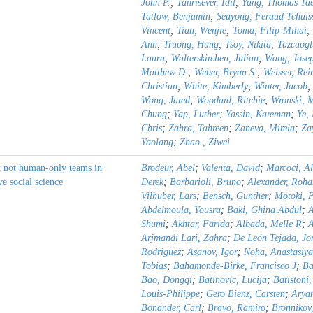
John P.
;
Tanrisever, Idil
;
Yang, Thomas Ta
Tatlow, Benjamin
;
Seuyong, Feraud Tchuis
Vincent
;
Tian, Wenjie
;
Toma, Filip-Mihai
;
Anh
;
Truong, Hung
;
Tsoy, Nikita
;
Tuzcuogl
Laura
;
Walterskirchen, Julian
;
Wang, Josep
Matthew D.
;
Weber, Bryan S.
;
Weisser, Rei
Christian
;
White, Kimberly
;
Winter, Jacob
Wong, Jared
;
Woodard, Ritchie
;
Wronski, 
Chung
;
Yap, Luther
;
Yassin, Kareman
;
Ye,
Chris
;
Zahra, Tahreen
;
Zaneva, Mirela
;
Za
Yaolang
;
Zhao , Ziwei
t not human-only teams in
Brodeur, Abel
;
Valenta, David
;
Marcoci, A
ve social science
Derek
;
Barbarioli, Bruno
;
Alexander, Roha
Vilhuber, Lars
;
Bensch, Gunther
;
Motoki, 
Abdelmoula, Yousra
;
Baki, Ghina Abdul
;
A
Shumi
;
Akhtar, Farida
;
Albada, Melle R
;
A
Arjmandi Lari, Zahra
;
De León Tejada, J
Rodriguez
;
Asanov, Igor
;
Noha, Anastasiy
Tobias
;
Bahamonde-Birke, Francisco J
;
Ba
Bao, Dongqi
;
Batinovic, Lucija
;
Batistoni
Louis-Philippe
;
Gero Bienz, Carsten
;
Aryan
Bonander, Carl
;
Bravo, Ramiro
;
Bronnikov