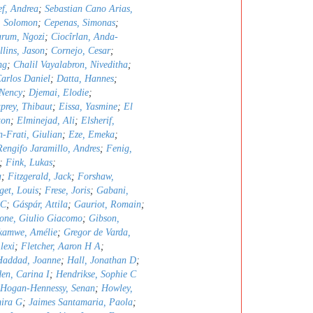
ef, Andrea
;
Sebastian Cano Arias,
, Solomon
;
Cepenas, Simonas
;
rum, Ngozi
;
Ciocîrlan, Anda-
llins, Jason
;
Cornejo, Cesar
;
ng
;
Chalil Vayalabron, Niveditha
;
arlos Daniel
;
Datta, Hannes
;
Nency
;
Djemai, Elodie
;
prey, Thibaut
;
Eissa, Yasmine
;
El
ton
;
Elminejad, Ali
;
Elsherif,
n-Frati, Giulian
;
Eze, Emeka
;
Rengifo Jaramillo, Andres
;
Fenig,
;
Fink, Lukas
;
a
;
Fitzgerald, Jack
;
Forshaw,
get, Louis
;
Frese, Joris
;
Gabani,
 C
;
Gáspár, Attila
;
Gauriot, Romain
;
one, Giulio Giacomo
;
Gibson,
kamwe, Amélie
;
Gregor de Varda,
lexi
;
Fletcher, Aaron H A
;
Haddad, Joanne
;
Hall, Jonathan D
;
en, Carina I
;
Hendrikse, Sophie C
Hogan-Hennessy, Senan
;
Howley,
mira G
;
Jaimes Santamaria, Paola
;