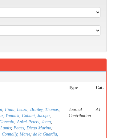
Type
Cat.
ai
;
Fiala, Lenka
;
Brailey, Thomas
;
Journal
A1
z, Yannick
;
Gabani, Jacopo
;
Contribution
 Goncalo
;
Ankel-Peters, Joerg
;
 Lamis
;
Fages, Diego Marino
;
;
Connolly, Marie
;
de la Guardia,