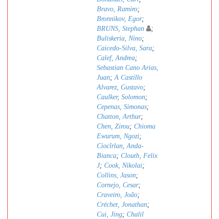
Bravo, Ramiro
;
Bronnikov, Egor
;
BRUNS, Stephan
;
Buliskeria, Nino
;
Caicedo-Silva, Sara
;
Calef, Andrea
;
Sebastian Cano Arias,
Juan
;
A Castillo
Alvarez, Gustavo
;
Caulker, Solomon
;
Cepenas, Simonas
;
Chatton, Arthur
;
Chen, Zirou
;
Chioma
Ewurum, Ngozi
;
Ciocîrlan, Anda-
Bianca
;
Clouth, Felix
J
;
Cook, Nikolai
;
Collins, Jason
;
Cornejo, Cesar
;
Craveiro, João
;
Créchet, Jonathan
;
Cui, Jing
;
Chalil