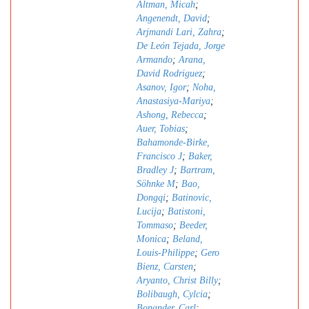
Altman, Micah
;
Angenendt, David
;
Arjmandi Lari, Zahra
;
De León Tejada, Jorge
Armando
;
Arana,
David Rodriguez
;
Asanov, Igor
;
Noha,
Anastasiya-Mariya
;
Ashong, Rebecca
;
Auer, Tobias
;
Bahamonde-Birke,
Francisco J
;
Baker,
Bradley J
;
Bartram,
Söhnke M
;
Bao,
Dongqi
;
Batinovic,
Lucija
;
Batistoni,
Tommaso
;
Beeder,
Monica
;
Beland,
Louis-Philippe
;
Gero
Bienz, Carsten
;
Aryanto, Christ Billy
;
Bolibaugh, Cylcia
;
Bonander, Carl
;