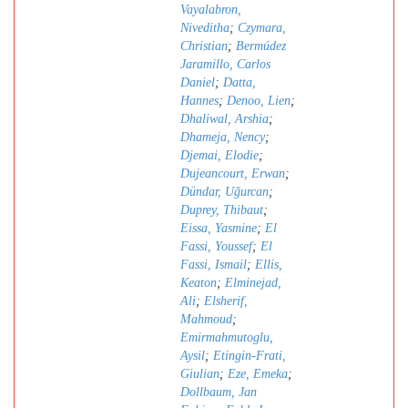
Vayalabron,
Niveditha
;
Czymara,
Christian
;
Bermúdez
Jaramillo, Carlos
Daniel
;
Datta,
Hannes
;
Denoo, Lien
;
Dhaliwal, Arshia
;
Dhameja, Nency
;
Djemai, Elodie
;
Dujeancourt, Erwan
;
Dündar, Uǧurcan
;
Duprey, Thibaut
;
Eissa, Yasmine
;
El
Fassi, Youssef
;
El
Fassi, Ismail
;
Ellis,
Keaton
;
Elminejad,
Ali
;
Elsherif,
Mahmoud
;
Emirmahmutoglu,
Aysil
;
Etingin-Frati,
Giulian
;
Eze, Emeka
;
Dollbaum, Jan