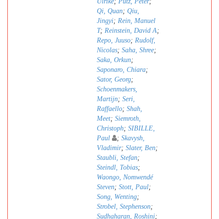
Ulrike
;
Pütz, Peter
;
Qi, Quan
;
Qiu,
Jingyi
;
Rein, Manuel
T
;
Reinstein, David A
;
Repo, Juuso
;
Rudolf,
Nicolas
;
Saha, Shree
;
Saka, Orkun
;
Saponaro, Chiara
;
Sator, Georg
;
Schoenmakers,
Martijn
;
Seri,
Raffaello
;
Shah,
Meet
;
Siemroth,
Christoph
;
SIBILLE,
Paul
;
Skavysh,
Vladimir
;
Slater, Ben
;
Staubli, Stefan
;
Steindl, Tobias
;
Waongo, Nomwendé
Steven
;
Stott, Paul
;
Song, Wenting
;
Strobel, Stephenson
;
Sudhaharan, Roshini
;