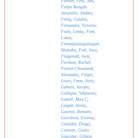
Fabian
;
Feld, Jan
;
Felipe Rengifo
Jaramillo, Andres
;
Fenig, Guidon
;
Fernandes, Victoria
;
Fiala, Lenka
;
Fink,
Lukas
;
Firouzjaeiangalougah,
Mojtaba
;
Fish, Sara
;
Fitzgerald, Jack
;
Forshaw, Rachel
;
Fortier-Chouinard,
Alexandre
;
Fréget,
Louis
;
Frese, Joris
;
Gabani, Jacopo
;
Gallegos, Sebastian
;
Gamill, Max C
;
Gáspár, Attila
;
Gauriot, Romain
;
Gavrilova, Evelina
;
Geraldes, Diogo
;
Cantone, Giulio
Giacomo
;
Gibson,