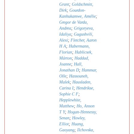
Grant
;
Goldschmitt,
Dirk
;
Gourdon-
Kanhukamwe, Amélie
;
Gregor de Varda,
Andrea
;
Grigoryeva,
Idaliya
;
Gugushvili,
Alexi
;
Fletcher, Aaron
H A
;
Habermann,
Florian
;
Hablicsek,
Márton
;
Haddad,
Joanne
;
Hall,
Jonathan D
;
Hammar,
Olle
;
Hassouneh,
Malek
;
Hausladen,
Carina I
;
Hendrikse,
Sophie C F
;
Hepplewhite,
Matthew
;
Ho, Anson
T Y
;
Hogan-Hennessy,
Senan
;
Howley,
Elliot
;
Huang,
Gaoyang
;
Ilchovska,