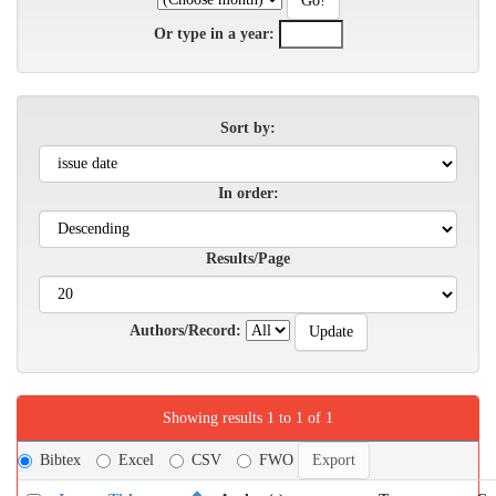
Or type in a year:
Sort by:
In order:
Results/Page
Authors/Record:
Showing results 1 to 1 of 1
Bibtex
Excel
CSV
FWO