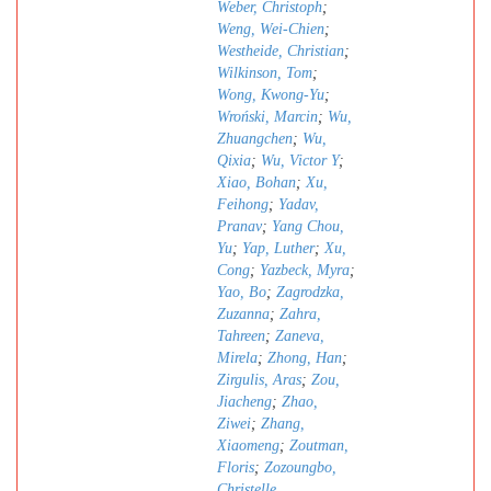
Weber, Christoph
;
Weng, Wei-Chien
;
Westheide, Christian
;
Wilkinson, Tom
;
Wong, Kwong-Yu
;
Wroński, Marcin
;
Wu,
Zhuangchen
;
Wu,
Qixia
;
Wu, Victor Y
;
Xiao, Bohan
;
Xu,
Feihong
;
Yadav,
Pranav
;
Yang Chou,
Yu
;
Yap, Luther
;
Xu,
Cong
;
Yazbeck, Myra
;
Yao, Bo
;
Zagrodzka,
Zuzanna
;
Zahra,
Tahreen
;
Zaneva,
Mirela
;
Zhong, Han
;
Zirgulis, Aras
;
Zou,
Jiacheng
;
Zhao,
Ziwei
;
Zhang,
Xiaomeng
;
Zoutman,
Floris
;
Zozoungbo,
Christelle