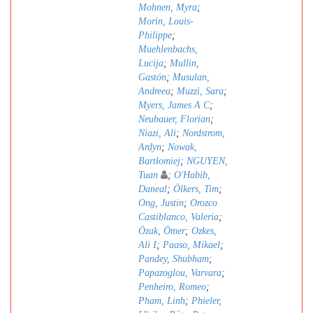
Mohnen, Myra
;
Morin, Louis-
Philippe
;
Muehlenbachs,
Lucija
;
Mullin,
Gastón
;
Musulan,
Andreea
;
Muzzì, Sara
;
Myers, James A C
;
Neubauer, Florian
;
Niazi, Ali
;
Nordstrom,
Ardyn
;
Nowak,
Bartłomiej
;
NGUYEN,
Tuan
;
O'Habib,
Daneal
;
Ölkers, Tim
;
Ong, Justin
;
Orozco
Castiblanco, Valeria
;
Özak, Ömer
;
Ozkes,
Ali I
;
Paaso, Mikael
;
Pandey, Shubham
;
Papazoglou, Varvara
;
Penheiro, Romeo
;
Pham, Linh
;
Phieler,