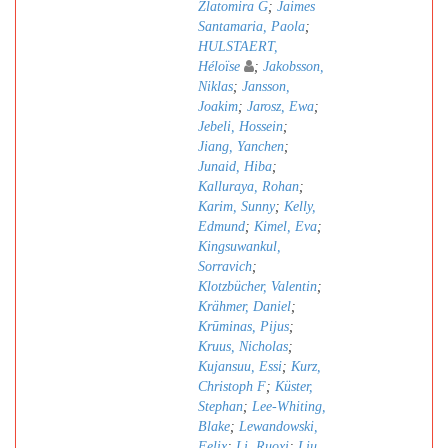
Zlatomira G
;
Jaimes
Santamaria, Paola
;
HULSTAERT,
Héloïse
;
Jakobsson,
Niklas
;
Jansson,
Joakim
;
Jarosz, Ewa
;
Jebeli, Hossein
;
Jiang, Yanchen
;
Junaid, Hiba
;
Kalluraya, Rohan
;
Karim, Sunny
;
Kelly,
Edmund
;
Kimel, Eva
;
Kingsuwankul,
Sorravich
;
Klotzbücher, Valentin
;
Krähmer, Daniel
;
Krūminas, Pijus
;
Kruus, Nicholas
;
Kujansuu, Essi
;
Kurz,
Christoph F
;
Küster,
Stephan
;
Lee-Whiting,
Blake
;
Lewandowski,
Felix
;
Li, Ruoxi
;
Liu,