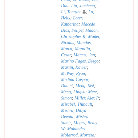
Dan
;
Liu, Jiacheng
;
Li, Tongzhe
;
Lo,
Helix
;
Loter,
Katharina
;
Macedo
Dias, Felipe
;
Madan,
Christopher R
;
Mäder,
Nicolas
;
Mandas,
Marco
;
Mantilla,
Cesar
;
Marcus, Jan
;
Marino Fages, Diego
;
Martin, Xavier
;
McWay, Ryan
;
Medina-Gaspar,
Daniel
;
Meng, Sisi
;
Meng, Lingyu
;
Merz,
Simon
;
Miller, Alex P
;
Mirabel, Thibault
;
Mishra, Dibya
Deepta
;
Mishra,
Sumit
;
Moges, Belay
W
;
Mohandes
Mojarrad, Morteza
;