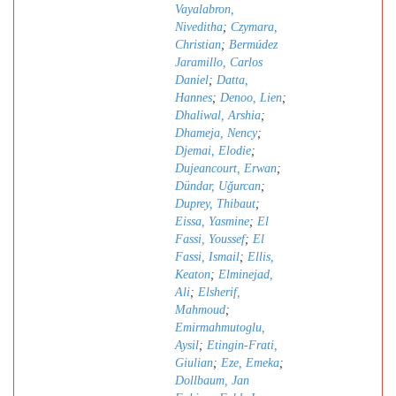
Vayalabron,
Niveditha
;
Czymara,
Christian
;
Bermúdez
Jaramillo, Carlos
Daniel
;
Datta,
Hannes
;
Denoo, Lien
;
Dhaliwal, Arshia
;
Dhameja, Nency
;
Djemai, Elodie
;
Dujeancourt, Erwan
;
Dündar, Uǧurcan
;
Duprey, Thibaut
;
Eissa, Yasmine
;
El
Fassi, Youssef
;
El
Fassi, Ismail
;
Ellis,
Keaton
;
Elminejad,
Ali
;
Elsherif,
Mahmoud
;
Emirmahmutoglu,
Aysil
;
Etingin-Frati,
Giulian
;
Eze, Emeka
;
Dollbaum, Jan