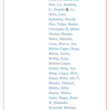
Dan
;
Liu, Jiacheng
;
Li, Tongzhe
;
Lo,
Helix
;
Loter,
Katharina
;
Macedo
Dias, Felipe
;
Madan,
Christopher R
;
Mäder,
Nicolas
;
Mandas,
Marco
;
Mantilla,
Cesar
;
Marcus, Jan
;
Marino Fages, Diego
;
Martin, Xavier
;
McWay, Ryan
;
Medina-Gaspar,
Daniel
;
Meng, Sisi
;
Meng, Lingyu
;
Merz,
Simon
;
Miller, Alex P
;
Mirabel, Thibault
;
Mishra, Dibya
Deepta
;
Mishra,
Sumit
;
Moges, Belay
W
;
Mohandes
Mojarrad, Morteza
;