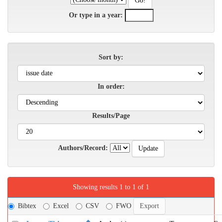
Or type in a year:
Sort by:
In order:
Results/Page
Authors/Record:
Showing results 1 to 1 of 1
Bibtex
Excel
CSV
FWO