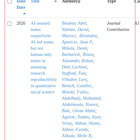
Issue
Title
Author(s)
Type
Ca
Date
2026
AI-assisted
Brodeur, Abel
;
Journal
A1
teams
Valenta, David
;
Contribution
outperform
Marcoci, Alexandru
;
AI-led teams
Aparicio, Juan P
;
but not
Mikola, Derek
;
human-only
Barbarioli, Bruno
;
teams in
Alexander, Rohan
;
assessing
Deer, Lachlan
;
research
Stafford, Tom
;
reproducibility
Vilhuber, Lars
;
in quantitative
Bensch, Gunther
;
social science
Motoki, Fabio
;
Abdelhady, Mohamed
;
Abdelmoula, Yousra
;
Baki, Ghina Abdul
;
Aguirre, Tomás
;
Aiyer,
Sriraj
;
Akhtar, Shumi
;
Akhtar, Farida
;
Albada, Melle R
;