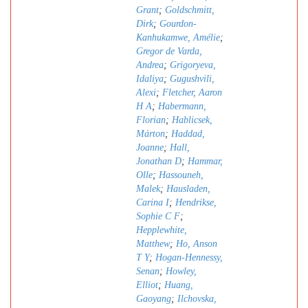
Grant
;
Goldschmitt,
Dirk
;
Gourdon-
Kanhukamwe, Amélie
;
Gregor de Varda,
Andrea
;
Grigoryeva,
Idaliya
;
Gugushvili,
Alexi
;
Fletcher, Aaron
H A
;
Habermann,
Florian
;
Hablicsek,
Márton
;
Haddad,
Joanne
;
Hall,
Jonathan D
;
Hammar,
Olle
;
Hassouneh,
Malek
;
Hausladen,
Carina I
;
Hendrikse,
Sophie C F
;
Hepplewhite,
Matthew
;
Ho, Anson
T Y
;
Hogan-Hennessy,
Senan
;
Howley,
Elliot
;
Huang,
Gaoyang
;
Ilchovska,