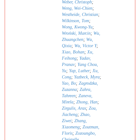
Weber, Christoph
;
Weng, Wei-Chien
;
Westheide, Christian
;
Wilkinson, Tom
;
Wong, Kwong-Yu
;
Wroński, Marcin
;
Wu,
Zhuangchen
;
Wu,
Qixia
;
Wu, Victor Y
;
Xiao, Bohan
;
Xu,
Feihong
;
Yadav,
Pranav
;
Yang Chou,
Yu
;
Yap, Luther
;
Xu,
Cong
;
Yazbeck, Myra
;
Yao, Bo
;
Zagrodzka,
Zuzanna
;
Zahra,
Tahreen
;
Zaneva,
Mirela
;
Zhong, Han
;
Zirgulis, Aras
;
Zou,
Jiacheng
;
Zhao,
Ziwei
;
Zhang,
Xiaomeng
;
Zoutman,
Floris
;
Zozoungbo,
Christelle