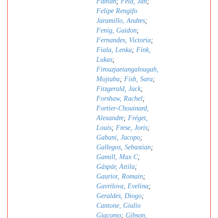
Fabian
;
Feld, Jan
;
Felipe Rengifo
Jaramillo, Andres
;
Fenig, Guidon
;
Fernandes, Victoria
;
Fiala, Lenka
;
Fink,
Lukas
;
Firouzjaeiangalougah,
Mojtaba
;
Fish, Sara
;
Fitzgerald, Jack
;
Forshaw, Rachel
;
Fortier-Chouinard,
Alexandre
;
Fréget,
Louis
;
Frese, Joris
;
Gabani, Jacopo
;
Gallegos, Sebastian
;
Gamill, Max C
;
Gáspár, Attila
;
Gauriot, Romain
;
Gavrilova, Evelina
;
Geraldes, Diogo
;
Cantone, Giulio
Giacomo
;
Gibson,