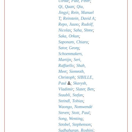
Ulrike
;
Pütz, Peter
;
Qi, Quan
;
Qiu,
Jingyi
;
Rein, Manuel
T
;
Reinstein, David A
;
Repo, Juuso
;
Rudolf,
Nicolas
;
Saha, Shree
;
Saka, Orkun
;
Saponaro, Chiara
;
Sator, Georg
;
Schoenmakers,
Martijn
;
Seri,
Raffaello
;
Shah,
Meet
;
Siemroth,
Christoph
;
SIBILLE,
Paul
;
Skavysh,
Vladimir
;
Slater, Ben
;
Staubli, Stefan
;
Steindl, Tobias
;
Waongo, Nomwendé
Steven
;
Stott, Paul
;
Song, Wenting
;
Strobel, Stephenson
;
Sudhaharan, Roshini
;