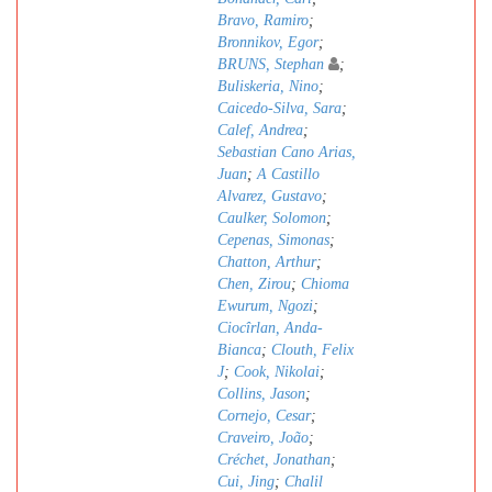
Bravo, Ramiro
;
Bronnikov, Egor
;
BRUNS, Stephan
;
Buliskeria, Nino
;
Caicedo-Silva, Sara
;
Calef, Andrea
;
Sebastian Cano Arias,
Juan
;
A Castillo
Alvarez, Gustavo
;
Caulker, Solomon
;
Cepenas, Simonas
;
Chatton, Arthur
;
Chen, Zirou
;
Chioma
Ewurum, Ngozi
;
Ciocîrlan, Anda-
Bianca
;
Clouth, Felix
J
;
Cook, Nikolai
;
Collins, Jason
;
Cornejo, Cesar
;
Craveiro, João
;
Créchet, Jonathan
;
Cui, Jing
;
Chalil