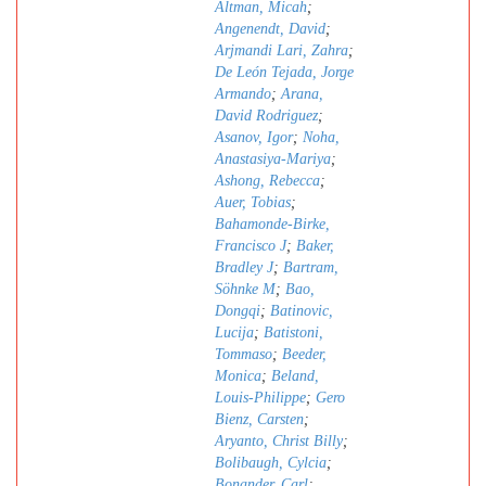
Altman, Micah
;
Angenendt, David
;
Arjmandi Lari, Zahra
;
De León Tejada, Jorge
Armando
;
Arana,
David Rodriguez
;
Asanov, Igor
;
Noha,
Anastasiya-Mariya
;
Ashong, Rebecca
;
Auer, Tobias
;
Bahamonde-Birke,
Francisco J
;
Baker,
Bradley J
;
Bartram,
Söhnke M
;
Bao,
Dongqi
;
Batinovic,
Lucija
;
Batistoni,
Tommaso
;
Beeder,
Monica
;
Beland,
Louis-Philippe
;
Gero
Bienz, Carsten
;
Aryanto, Christ Billy
;
Bolibaugh, Cylcia
;
Bonander, Carl
;