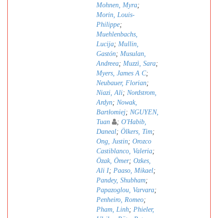
Mohnen, Myra
;
Morin, Louis-
Philippe
;
Muehlenbachs,
Lucija
;
Mullin,
Gastón
;
Musulan,
Andreea
;
Muzzì, Sara
;
Myers, James A C
;
Neubauer, Florian
;
Niazi, Ali
;
Nordstrom,
Ardyn
;
Nowak,
Bartłomiej
;
NGUYEN,
Tuan
;
O'Habib,
Daneal
;
Ölkers, Tim
;
Ong, Justin
;
Orozco
Castiblanco, Valeria
;
Özak, Ömer
;
Ozkes,
Ali I
;
Paaso, Mikael
;
Pandey, Shubham
;
Papazoglou, Varvara
;
Penheiro, Romeo
;
Pham, Linh
;
Phieler,