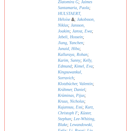
Zlatomira G
;
Jaimes
Santamaria, Paola
;
HULSTAERT,
Héloïse
;
Jakobsson,
Niklas
;
Jansson,
Joakim
;
Jarosz, Ewa
;
Jebeli, Hossein
;
Jiang, Yanchen
;
Junaid, Hiba
;
Kalluraya, Rohan
;
Karim, Sunny
;
Kelly,
Edmund
;
Kimel, Eva
;
Kingsuwankul,
Sorravich
;
Klotzbücher, Valentin
;
Krähmer, Daniel
;
Krūminas, Pijus
;
Kruus, Nicholas
;
Kujansuu, Essi
;
Kurz,
Christoph F
;
Küster,
Stephan
;
Lee-Whiting,
Blake
;
Lewandowski,
Felix
;
Li, Ruoxi
;
Liu,