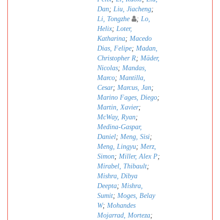
Dan
;
Liu, Jiacheng
;
Li, Tongzhe
;
Lo,
Helix
;
Loter,
Katharina
;
Macedo
Dias, Felipe
;
Madan,
Christopher R
;
Mäder,
Nicolas
;
Mandas,
Marco
;
Mantilla,
Cesar
;
Marcus, Jan
;
Marino Fages, Diego
;
Martin, Xavier
;
McWay, Ryan
;
Medina-Gaspar,
Daniel
;
Meng, Sisi
;
Meng, Lingyu
;
Merz,
Simon
;
Miller, Alex P
;
Mirabel, Thibault
;
Mishra, Dibya
Deepta
;
Mishra,
Sumit
;
Moges, Belay
W
;
Mohandes
Mojarrad, Morteza
;