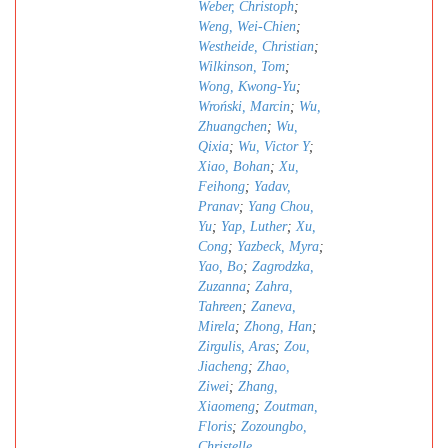
Weber, Christoph
;
Weng, Wei-Chien
;
Westheide, Christian
;
Wilkinson, Tom
;
Wong, Kwong-Yu
;
Wroński, Marcin
;
Wu,
Zhuangchen
;
Wu,
Qixia
;
Wu, Victor Y
;
Xiao, Bohan
;
Xu,
Feihong
;
Yadav,
Pranav
;
Yang Chou,
Yu
;
Yap, Luther
;
Xu,
Cong
;
Yazbeck, Myra
;
Yao, Bo
;
Zagrodzka,
Zuzanna
;
Zahra,
Tahreen
;
Zaneva,
Mirela
;
Zhong, Han
;
Zirgulis, Aras
;
Zou,
Jiacheng
;
Zhao,
Ziwei
;
Zhang,
Xiaomeng
;
Zoutman,
Floris
;
Zozoungbo,
Christelle