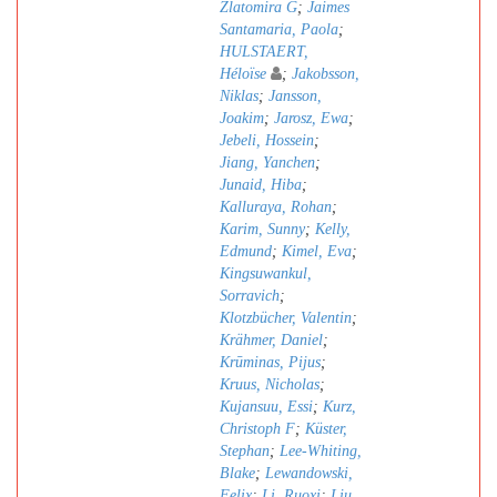
Zlatomira G
;
Jaimes
Santamaria, Paola
;
HULSTAERT,
Héloïse
;
Jakobsson,
Niklas
;
Jansson,
Joakim
;
Jarosz, Ewa
;
Jebeli, Hossein
;
Jiang, Yanchen
;
Junaid, Hiba
;
Kalluraya, Rohan
;
Karim, Sunny
;
Kelly,
Edmund
;
Kimel, Eva
;
Kingsuwankul,
Sorravich
;
Klotzbücher, Valentin
;
Krähmer, Daniel
;
Krūminas, Pijus
;
Kruus, Nicholas
;
Kujansuu, Essi
;
Kurz,
Christoph F
;
Küster,
Stephan
;
Lee-Whiting,
Blake
;
Lewandowski,
Felix
;
Li, Ruoxi
;
Liu,