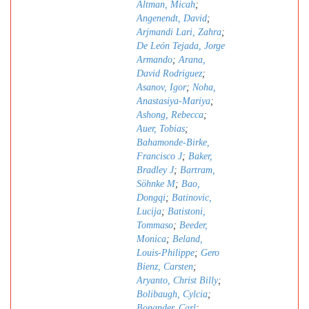
Altman, Micah
;
Angenendt, David
;
Arjmandi Lari, Zahra
;
De León Tejada, Jorge
Armando
;
Arana,
David Rodriguez
;
Asanov, Igor
;
Noha,
Anastasiya-Mariya
;
Ashong, Rebecca
;
Auer, Tobias
;
Bahamonde-Birke,
Francisco J
;
Baker,
Bradley J
;
Bartram,
Söhnke M
;
Bao,
Dongqi
;
Batinovic,
Lucija
;
Batistoni,
Tommaso
;
Beeder,
Monica
;
Beland,
Louis-Philippe
;
Gero
Bienz, Carsten
;
Aryanto, Christ Billy
;
Bolibaugh, Cylcia
;
Bonander, Carl
;