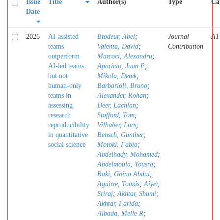
Issue
Title
Author(s)
Type
Ca
Date
2026
AI-assisted
Brodeur, Abel
;
Journal
A1
teams
Valenta, David
;
Contribution
outperform
Marcoci, Alexandru
;
AI-led teams
Aparicio, Juan P
;
but not
Mikola, Derek
;
human-only
Barbarioli, Bruno
;
teams in
Alexander, Rohan
;
assessing
Deer, Lachlan
;
research
Stafford, Tom
;
reproducibility
Vilhuber, Lars
;
in quantitative
Bensch, Gunther
;
social science
Motoki, Fabio
;
Abdelhady, Mohamed
;
Abdelmoula, Yousra
;
Baki, Ghina Abdul
;
Aguirre, Tomás
;
Aiyer,
Sriraj
;
Akhtar, Shumi
;
Akhtar, Farida
;
Albada, Melle R
;