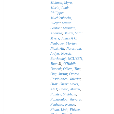
Mohnen, Myra
;
Morin, Louis-
Philippe
;
Muehlenbachs,
Lucija
;
Mullin,
Gastón
;
Musulan,
Andreea
;
Muzzì, Sara
;
Myers, James A C
;
Neubauer, Florian
;
Niazi, Ali
;
Nordstrom,
Ardyn
;
Nowak,
Bartłomiej
;
NGUYEN,
Tuan
;
O'Habib,
Daneal
;
Ölkers, Tim
;
Ong, Justin
;
Orozco
Castiblanco, Valeria
;
Özak, Ömer
;
Ozkes,
Ali I
;
Paaso, Mikael
;
Pandey, Shubham
;
Papazoglou, Varvara
;
Penheiro, Romeo
;
Pham, Linh
;
Phieler,