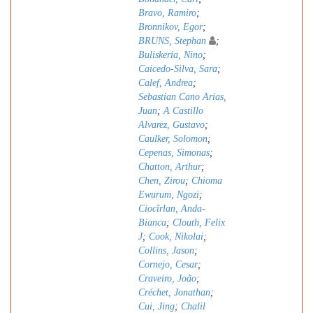
Bravo, Ramiro
;
Bronnikov, Egor
;
BRUNS, Stephan
;
Buliskeria, Nino
;
Caicedo-Silva, Sara
;
Calef, Andrea
;
Sebastian Cano Arias,
Juan
;
A Castillo
Alvarez, Gustavo
;
Caulker, Solomon
;
Cepenas, Simonas
;
Chatton, Arthur
;
Chen, Zirou
;
Chioma
Ewurum, Ngozi
;
Ciocîrlan, Anda-
Bianca
;
Clouth, Felix
J
;
Cook, Nikolai
;
Collins, Jason
;
Cornejo, Cesar
;
Craveiro, João
;
Créchet, Jonathan
;
Cui, Jing
;
Chalil