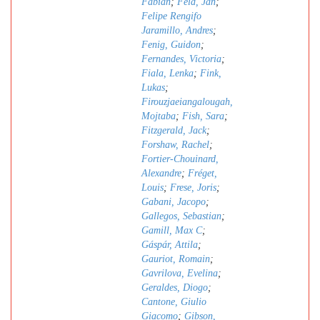
Fabian
;
Feld, Jan
;
Felipe Rengifo
Jaramillo, Andres
;
Fenig, Guidon
;
Fernandes, Victoria
;
Fiala, Lenka
;
Fink,
Lukas
;
Firouzjaeiangalougah,
Mojtaba
;
Fish, Sara
;
Fitzgerald, Jack
;
Forshaw, Rachel
;
Fortier-Chouinard,
Alexandre
;
Fréget,
Louis
;
Frese, Joris
;
Gabani, Jacopo
;
Gallegos, Sebastian
;
Gamill, Max C
;
Gáspár, Attila
;
Gauriot, Romain
;
Gavrilova, Evelina
;
Geraldes, Diogo
;
Cantone, Giulio
Giacomo
;
Gibson,