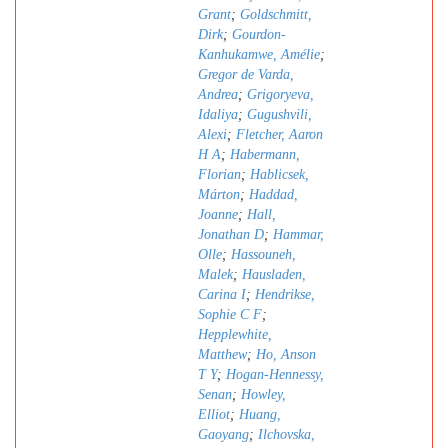
Grant
;
Goldschmitt,
Dirk
;
Gourdon-
Kanhukamwe, Amélie
;
Gregor de Varda,
Andrea
;
Grigoryeva,
Idaliya
;
Gugushvili,
Alexi
;
Fletcher, Aaron
H A
;
Habermann,
Florian
;
Hablicsek,
Márton
;
Haddad,
Joanne
;
Hall,
Jonathan D
;
Hammar,
Olle
;
Hassouneh,
Malek
;
Hausladen,
Carina I
;
Hendrikse,
Sophie C F
;
Hepplewhite,
Matthew
;
Ho, Anson
T Y
;
Hogan-Hennessy,
Senan
;
Howley,
Elliot
;
Huang,
Gaoyang
;
Ilchovska,