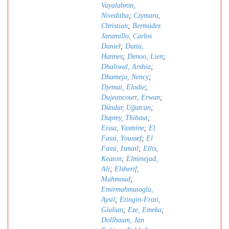
Vayalabron,
Niveditha
;
Czymara,
Christian
;
Bermúdez
Jaramillo, Carlos
Daniel
;
Datta,
Hannes
;
Denoo, Lien
;
Dhaliwal, Arshia
;
Dhameja, Nency
;
Djemai, Elodie
;
Dujeancourt, Erwan
;
Dündar, Uǧurcan
;
Duprey, Thibaut
;
Eissa, Yasmine
;
El
Fassi, Youssef
;
El
Fassi, Ismail
;
Ellis,
Keaton
;
Elminejad,
Ali
;
Elsherif,
Mahmoud
;
Emirmahmutoglu,
Aysil
;
Etingin-Frati,
Giulian
;
Eze, Emeka
;
Dollbaum, Jan