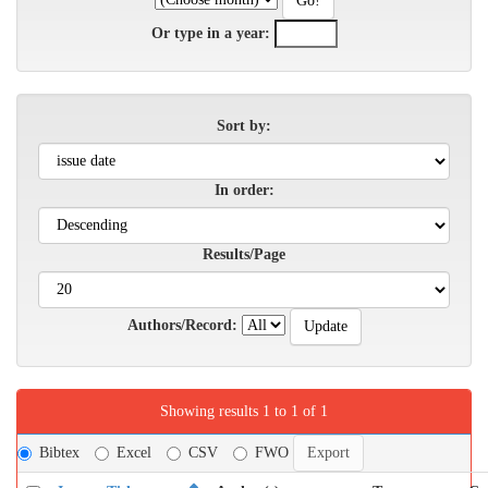
Or type in a year:
Sort by:
In order:
Results/Page
Authors/Record:
Showing results 1 to 1 of 1
Bibtex
Excel
CSV
FWO