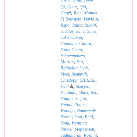
Ulrike
;
Pütz, Peter
;
Qi, Quan
;
Qiu,
Jingyi
;
Rein, Manuel
T
;
Reinstein, David A
;
Repo, Juuso
;
Rudolf,
Nicolas
;
Saha, Shree
;
Saka, Orkun
;
Saponaro, Chiara
;
Sator, Georg
;
Schoenmakers,
Martijn
;
Seri,
Raffaello
;
Shah,
Meet
;
Siemroth,
Christoph
;
SIBILLE,
Paul
;
Skavysh,
Vladimir
;
Slater, Ben
;
Staubli, Stefan
;
Steindl, Tobias
;
Waongo, Nomwendé
Steven
;
Stott, Paul
;
Song, Wenting
;
Strobel, Stephenson
;
Sudhaharan, Roshini
;