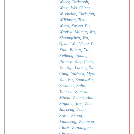
Weber, Christoph
;
Weng, Wei-Chien
;
Westheide, Christian
;
Wilkinson, Tom
;
Wong, Kwong-Yu
;
Wroński, Marcin
;
Wu,
Zhuangchen
;
Wu,
Qixia
;
Wu, Victor Y
;
Xiao, Bohan
;
Xu,
Feihong
;
Yadav,
Pranav
;
Yang Chou,
Yu
;
Yap, Luther
;
Xu,
Cong
;
Yazbeck, Myra
;
Yao, Bo
;
Zagrodzka,
Zuzanna
;
Zahra,
Tahreen
;
Zaneva,
Mirela
;
Zhong, Han
;
Zirgulis, Aras
;
Zou,
Jiacheng
;
Zhao,
Ziwei
;
Zhang,
Xiaomeng
;
Zoutman,
Floris
;
Zozoungbo,
Christelle