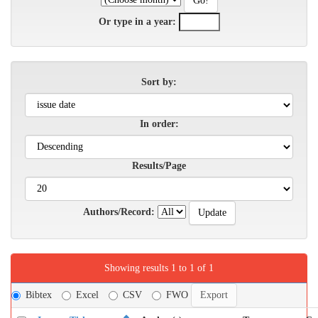
Or type in a year:
Sort by:
In order:
Results/Page
Authors/Record:
Showing results 1 to 1 of 1
Bibtex
Excel
CSV
FWO