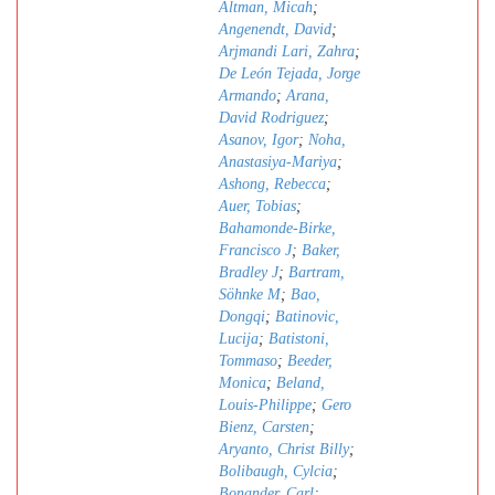
Altman, Micah
;
Angenendt, David
;
Arjmandi Lari, Zahra
;
De León Tejada, Jorge
Armando
;
Arana,
David Rodriguez
;
Asanov, Igor
;
Noha,
Anastasiya-Mariya
;
Ashong, Rebecca
;
Auer, Tobias
;
Bahamonde-Birke,
Francisco J
;
Baker,
Bradley J
;
Bartram,
Söhnke M
;
Bao,
Dongqi
;
Batinovic,
Lucija
;
Batistoni,
Tommaso
;
Beeder,
Monica
;
Beland,
Louis-Philippe
;
Gero
Bienz, Carsten
;
Aryanto, Christ Billy
;
Bolibaugh, Cylcia
;
Bonander, Carl
;