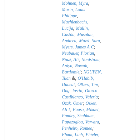
Mohnen, Myra
;
Morin, Louis-
Philippe
;
Muehlenbachs,
Lucija
;
Mullin,
Gastón
;
Musulan,
Andreea
;
Muzzì, Sara
;
Myers, James A C
;
Neubauer, Florian
;
Niazi, Ali
;
Nordstrom,
Ardyn
;
Nowak,
Bartłomiej
;
NGUYEN,
Tuan
;
O'Habib,
Daneal
;
Ölkers, Tim
;
Ong, Justin
;
Orozco
Castiblanco, Valeria
;
Özak, Ömer
;
Ozkes,
Ali I
;
Paaso, Mikael
;
Pandey, Shubham
;
Papazoglou, Varvara
;
Penheiro, Romeo
;
Pham, Linh
;
Phieler,