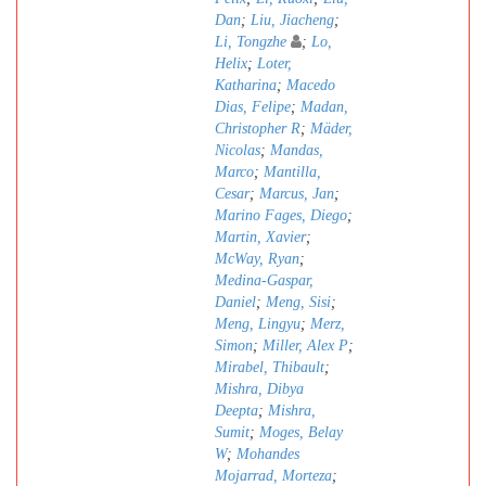
Dan
;
Liu, Jiacheng
;
Li, Tongzhe
;
Lo,
Helix
;
Loter,
Katharina
;
Macedo
Dias, Felipe
;
Madan,
Christopher R
;
Mäder,
Nicolas
;
Mandas,
Marco
;
Mantilla,
Cesar
;
Marcus, Jan
;
Marino Fages, Diego
;
Martin, Xavier
;
McWay, Ryan
;
Medina-Gaspar,
Daniel
;
Meng, Sisi
;
Meng, Lingyu
;
Merz,
Simon
;
Miller, Alex P
;
Mirabel, Thibault
;
Mishra, Dibya
Deepta
;
Mishra,
Sumit
;
Moges, Belay
W
;
Mohandes
Mojarrad, Morteza
;