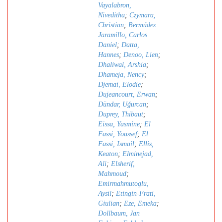
Vayalabron,
Niveditha
;
Czymara,
Christian
;
Bermúdez
Jaramillo, Carlos
Daniel
;
Datta,
Hannes
;
Denoo, Lien
;
Dhaliwal, Arshia
;
Dhameja, Nency
;
Djemai, Elodie
;
Dujeancourt, Erwan
;
Dündar, Uǧurcan
;
Duprey, Thibaut
;
Eissa, Yasmine
;
El
Fassi, Youssef
;
El
Fassi, Ismail
;
Ellis,
Keaton
;
Elminejad,
Ali
;
Elsherif,
Mahmoud
;
Emirmahmutoglu,
Aysil
;
Etingin-Frati,
Giulian
;
Eze, Emeka
;
Dollbaum, Jan