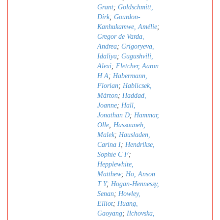
Grant
;
Goldschmitt,
Dirk
;
Gourdon-
Kanhukamwe, Amélie
;
Gregor de Varda,
Andrea
;
Grigoryeva,
Idaliya
;
Gugushvili,
Alexi
;
Fletcher, Aaron
H A
;
Habermann,
Florian
;
Hablicsek,
Márton
;
Haddad,
Joanne
;
Hall,
Jonathan D
;
Hammar,
Olle
;
Hassouneh,
Malek
;
Hausladen,
Carina I
;
Hendrikse,
Sophie C F
;
Hepplewhite,
Matthew
;
Ho, Anson
T Y
;
Hogan-Hennessy,
Senan
;
Howley,
Elliot
;
Huang,
Gaoyang
;
Ilchovska,