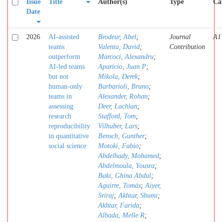
Issue
Title
Author(s)
Type
Ca
Date
2026
AI-assisted
Brodeur, Abel
;
Journal
A1
teams
Valenta, David
;
Contribution
outperform
Marcoci, Alexandru
;
AI-led teams
Aparicio, Juan P
;
but not
Mikola, Derek
;
human-only
Barbarioli, Bruno
;
teams in
Alexander, Rohan
;
assessing
Deer, Lachlan
;
research
Stafford, Tom
;
reproducibility
Vilhuber, Lars
;
in quantitative
Bensch, Gunther
;
social science
Motoki, Fabio
;
Abdelhady, Mohamed
;
Abdelmoula, Yousra
;
Baki, Ghina Abdul
;
Aguirre, Tomás
;
Aiyer,
Sriraj
;
Akhtar, Shumi
;
Akhtar, Farida
;
Albada, Melle R
;