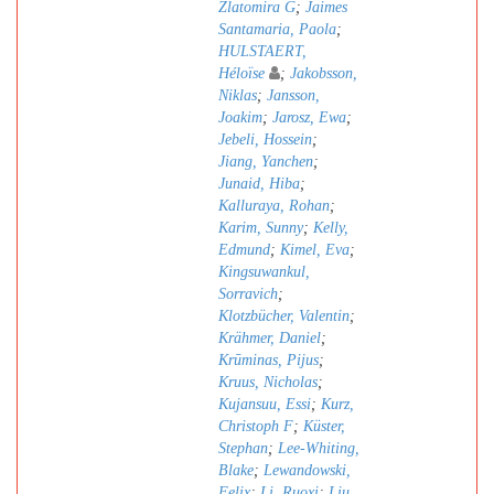
Zlatomira G
;
Jaimes
Santamaria, Paola
;
HULSTAERT,
Héloïse
;
Jakobsson,
Niklas
;
Jansson,
Joakim
;
Jarosz, Ewa
;
Jebeli, Hossein
;
Jiang, Yanchen
;
Junaid, Hiba
;
Kalluraya, Rohan
;
Karim, Sunny
;
Kelly,
Edmund
;
Kimel, Eva
;
Kingsuwankul,
Sorravich
;
Klotzbücher, Valentin
;
Krähmer, Daniel
;
Krūminas, Pijus
;
Kruus, Nicholas
;
Kujansuu, Essi
;
Kurz,
Christoph F
;
Küster,
Stephan
;
Lee-Whiting,
Blake
;
Lewandowski,
Felix
;
Li, Ruoxi
;
Liu,