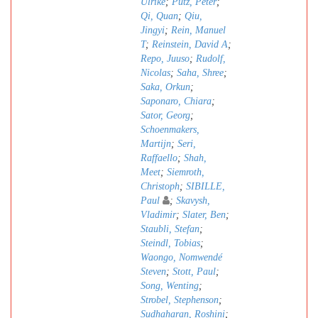
Ulrike
;
Pütz, Peter
;
Qi, Quan
;
Qiu,
Jingyi
;
Rein, Manuel
T
;
Reinstein, David A
;
Repo, Juuso
;
Rudolf,
Nicolas
;
Saha, Shree
;
Saka, Orkun
;
Saponaro, Chiara
;
Sator, Georg
;
Schoenmakers,
Martijn
;
Seri,
Raffaello
;
Shah,
Meet
;
Siemroth,
Christoph
;
SIBILLE,
Paul
;
Skavysh,
Vladimir
;
Slater, Ben
;
Staubli, Stefan
;
Steindl, Tobias
;
Waongo, Nomwendé
Steven
;
Stott, Paul
;
Song, Wenting
;
Strobel, Stephenson
;
Sudhaharan, Roshini
;