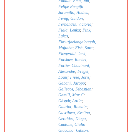
Fabian
;
Feld, Jan
;
Felipe Rengifo
Jaramillo, Andres
;
Fenig, Guidon
;
Fernandes, Victoria
;
Fiala, Lenka
;
Fink,
Lukas
;
Firouzjaeiangalougah,
Mojtaba
;
Fish, Sara
;
Fitzgerald, Jack
;
Forshaw, Rachel
;
Fortier-Chouinard,
Alexandre
;
Fréget,
Louis
;
Frese, Joris
;
Gabani, Jacopo
;
Gallegos, Sebastian
;
Gamill, Max C
;
Gáspár, Attila
;
Gauriot, Romain
;
Gavrilova, Evelina
;
Geraldes, Diogo
;
Cantone, Giulio
Giacomo
;
Gibson,