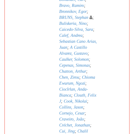
Bravo, Ramiro
;
Bronnikov, Egor
;
BRUNS, Stephan
;
Buliskeria, Nino
;
Caicedo-Silva, Sara
;
Calef, Andrea
;
Sebastian Cano Arias,
Juan
;
A Castillo
Alvarez, Gustavo
;
Caulker, Solomon
;
Cepenas, Simonas
;
Chatton, Arthur
;
Chen, Zirou
;
Chioma
Ewurum, Ngozi
;
Ciocîrlan, Anda-
Bianca
;
Clouth, Felix
J
;
Cook, Nikolai
;
Collins, Jason
;
Cornejo, Cesar
;
Craveiro, João
;
Créchet, Jonathan
;
Cui, Jing
;
Chalil