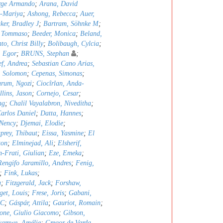
orge Armando
;
Arana, David
a-Mariya
;
Ashong, Rebecca
;
Auer,
ker, Bradley J
;
Bartram, Söhnke M
;
, Tommaso
;
Beeder, Monica
;
Beland,
to, Christ Billy
;
Bolibaugh, Cylcia
;
, Egor
;
BRUNS, Stephan
;
ef, Andrea
;
Sebastian Cano Arias,
, Solomon
;
Cepenas, Simonas
;
rum, Ngozi
;
Ciocîrlan, Anda-
llins, Jason
;
Cornejo, Cesar
;
ng
;
Chalil Vayalabron, Niveditha
;
arlos Daniel
;
Datta, Hannes
;
Nency
;
Djemai, Elodie
;
prey, Thibaut
;
Eissa, Yasmine
;
El
ton
;
Elminejad, Ali
;
Elsherif,
n-Frati, Giulian
;
Eze, Emeka
;
Rengifo Jaramillo, Andres
;
Fenig,
;
Fink, Lukas
;
a
;
Fitzgerald, Jack
;
Forshaw,
get, Louis
;
Frese, Joris
;
Gabani,
 C
;
Gáspár, Attila
;
Gauriot, Romain
;
one, Giulio Giacomo
;
Gibson,
kamwe, Amélie
;
Gregor de Varda,