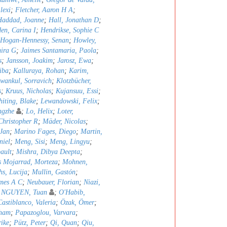
lexi
;
Fletcher, Aaron H A
;
Haddad, Joanne
;
Hall, Jonathan D
;
en, Carina I
;
Hendrikse, Sophie C
Hogan-Hennessy, Senan
;
Howley,
mira G
;
Jaimes Santamaria, Paola
;
s
;
Jansson, Joakim
;
Jarosz, Ewa
;
iba
;
Kalluraya, Rohan
;
Karim,
wankul, Sorravich
;
Klotzbücher,
s
;
Kruus, Nicholas
;
Kujansuu, Essi
;
iting, Blake
;
Lewandowski, Felix
;
ngzhe
;
Lo, Helix
;
Loter,
hristopher R
;
Mäder, Nicolas
;
 Jan
;
Marino Fages, Diego
;
Martin,
niel
;
Meng, Sisi
;
Meng, Lingyu
;
ault
;
Mishra, Dibya Deepta
;
 Mojarrad, Morteza
;
Mohnen,
s, Lucija
;
Mullin, Gastón
;
mes A C
;
Neubauer, Florian
;
Niazi,
;
NGUYEN, Tuan
;
O'Habib,
astiblanco, Valeria
;
Özak, Ömer
;
bham
;
Papazoglou, Varvara
;
rike
;
Pütz, Peter
;
Qi, Quan
;
Qiu,