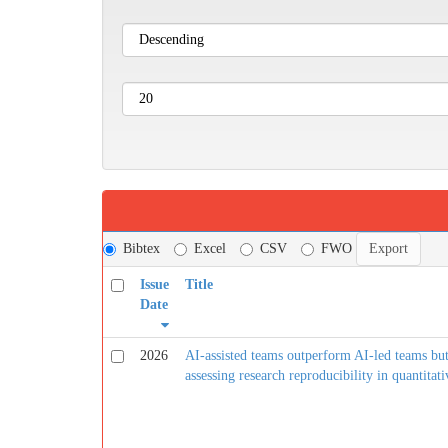
Bibtex
Excel
CSV
FWO
Issue
Title
Date
2026
AI-assisted teams outperform AI-led teams bu
assessing research reproducibility in quantitati