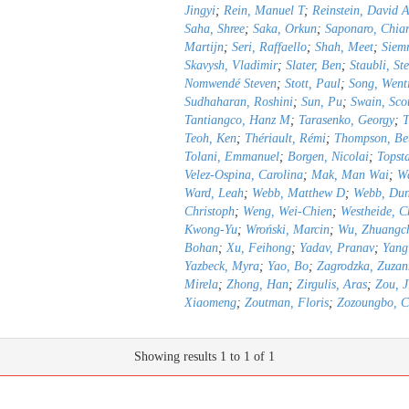
Jingyi
;
Rein, Manuel T
;
Reinstein, David 
Saha, Shree
;
Saka, Orkun
;
Saponaro, Chia
Martijn
;
Seri, Raffaello
;
Shah, Meet
;
Siemr
Skavysh, Vladimir
;
Slater, Ben
;
Staubli, St
Nomwendé Steven
;
Stott, Paul
;
Song, Went
Sudhaharan, Roshini
;
Sun, Pu
;
Swain, Sco
Tantiangco, Hanz M
;
Tarasenko, Georgy
;
T
Teoh, Ken
;
Thériault, Rémi
;
Thompson, Be
Tolani, Emmanuel
;
Borgen, Nicolai
;
Topst
Velez-Ospina, Carolina
;
Mak, Man Wai
;
Wa
Ward, Leah
;
Webb, Matthew D
;
Webb, Du
Christoph
;
Weng, Wei-Chien
;
Westheide, C
Kwong-Yu
;
Wroński, Marcin
;
Wu, Zhuangc
Bohan
;
Xu, Feihong
;
Yadav, Pranav
;
Yang
Yazbeck, Myra
;
Yao, Bo
;
Zagrodzka, Zuza
Mirela
;
Zhong, Han
;
Zirgulis, Aras
;
Zou, J
Xiaomeng
;
Zoutman, Floris
;
Zozoungbo, Ch
Showing results 1 to 1 of 1