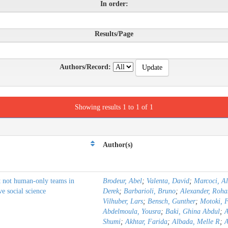
In order:
Results/Page
Authors/Record:
Showing results 1 to 1 of 1
Author(s)
t not human-only teams in
Brodeur, Abel
;
Valenta, David
;
Marcoci, A
ve social science
Derek
;
Barbarioli, Bruno
;
Alexander, Roha
Vilhuber, Lars
;
Bensch, Gunther
;
Motoki, 
Abdelmoula, Yousra
;
Baki, Ghina Abdul
;
A
Shumi
;
Akhtar, Farida
;
Albada, Melle R
;
A