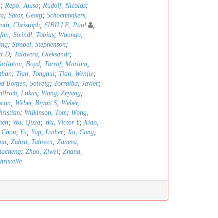
A
;
Repo, Juuso
;
Rudolf, Nicolas
;
ra
;
Sator, Georg
;
Schoenmakers,
oth, Christoph
;
SIBILLE, Paul
;
efan
;
Steindl, Tobias
;
Waongo,
ing
;
Strobel, Stephenson
;
tt D
;
Talavera, Oleksandr
;
arlinton, Boyd
;
Tarraf, Mariam
;
than
;
Tian, Tonghui
;
Tian, Wenjie
;
ad Borgen, Solveig
;
Torralba, Javier
;
llrich, Lukas
;
Wang, Zeyang
;
ncan
;
Weber, Bryan S
;
Weber,
hristian
;
Wilkinson, Tom
;
Wong,
hen
;
Wu, Qixia
;
Wu, Victor Y
;
Xiao,
 Chou, Yu
;
Yap, Luther
;
Xu, Cong
;
nna
;
Zahra, Tahreen
;
Zaneva,
iacheng
;
Zhao, Ziwei
;
Zhang,
ristelle