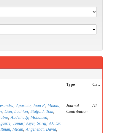
Type
Cat.
lexandru
;
Aparicio, Juan P
;
Mikola,
Journal
A1
n
;
Deer, Lachlan
;
Stafford, Tom
;
Contribution
Fabio
;
Abdelhady, Mohamed
;
guirre, Tomás
;
Aiyer, Sriraj
;
Akhtar,
ltman, Micah
;
Angenendt, David
;