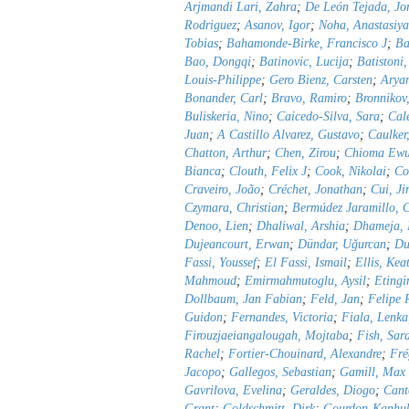
Arjmandi Lari, Zahra
;
De León Tejada, J
Rodriguez
;
Asanov, Igor
;
Noha, Anastasiy
Tobias
;
Bahamonde-Birke, Francisco J
;
Ba
Bao, Dongqi
;
Batinovic, Lucija
;
Batistoni
Louis-Philippe
;
Gero Bienz, Carsten
;
Aryan
Bonander, Carl
;
Bravo, Ramiro
;
Bronnikov
Buliskeria, Nino
;
Caicedo-Silva, Sara
;
Cal
Juan
;
A Castillo Alvarez, Gustavo
;
Caulker
Chatton, Arthur
;
Chen, Zirou
;
Chioma Ewu
Bianca
;
Clouth, Felix J
;
Cook, Nikolai
;
Co
Craveiro, João
;
Créchet, Jonathan
;
Cui, Ji
Czymara, Christian
;
Bermúdez Jaramillo, C
Denoo, Lien
;
Dhaliwal, Arshia
;
Dhameja, 
Dujeancourt, Erwan
;
Dündar, Uǧurcan
;
Du
Fassi, Youssef
;
El Fassi, Ismail
;
Ellis, Kea
Mahmoud
;
Emirmahmutoglu, Aysil
;
Etingi
Dollbaum, Jan Fabian
;
Feld, Jan
;
Felipe 
Guidon
;
Fernandes, Victoria
;
Fiala, Lenka
Firouzjaeiangalougah, Mojtaba
;
Fish, Sar
Rachel
;
Fortier-Chouinard, Alexandre
;
Fré
Jacopo
;
Gallegos, Sebastian
;
Gamill, Max
Gavrilova, Evelina
;
Geraldes, Diogo
;
Cant
Grant
;
Goldschmitt, Dirk
;
Gourdon-Kanhu