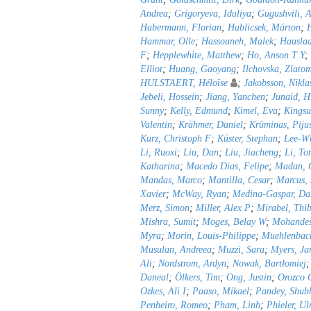
Andrea
;
Grigoryeva, Idaliya
;
Gugushvili, A
Habermann, Florian
;
Hablicsek, Márton
;
Hammar, Olle
;
Hassouneh, Malek
;
Hauslad
F
;
Hepplewhite, Matthew
;
Ho, Anson T Y
;
Elliot
;
Huang, Gaoyang
;
Ilchovska, Zlato
HULSTAERT, Héloïse
;
Jakobsson, Nikla
Jebeli, Hossein
;
Jiang, Yanchen
;
Junaid, H
Sunny
;
Kelly, Edmund
;
Kimel, Eva
;
Kingsu
Valentin
;
Krähmer, Daniel
;
Krūminas, Piju
Kurz, Christoph F
;
Küster, Stephan
;
Lee-Wh
Li, Ruoxi
;
Liu, Dan
;
Liu, Jiacheng
;
Li, To
Katharina
;
Macedo Dias, Felipe
;
Madan, C
Mandas, Marco
;
Mantilla, Cesar
;
Marcus,
Xavier
;
McWay, Ryan
;
Medina-Gaspar, Da
Merz, Simon
;
Miller, Alex P
;
Mirabel, Thib
Mishra, Sumit
;
Moges, Belay W
;
Mohandes
Myra
;
Morin, Louis-Philippe
;
Muehlenbach
Musulan, Andreea
;
Muzzì, Sara
;
Myers, Ja
Ali
;
Nordstrom, Ardyn
;
Nowak, Bartłomiej
Daneal
;
Ölkers, Tim
;
Ong, Justin
;
Orozco C
Ozkes, Ali I
;
Paaso, Mikael
;
Pandey, Shu
Penheiro, Romeo
;
Pham, Linh
;
Phieler, Ul