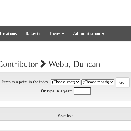
 Creations
Datasets
Theses
Administration
Contributor
Webb, Duncan
Jump to a point in the index:
Or type in a year:
Sort by: