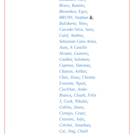
Bravo, Ramiro
;
Bronnikov, Egor
;
BRUNS, Stephan
;
Buliskeria, Nino
;
Caicedo-Silva, Sara
;
Calef, Andrea
;
Sebastian Cano Arias,
Juan
;
A Castillo
Alvarez, Gustavo
;
Caulker, Solomon
;
Cepenas, Simonas
;
Chatton, Arthur
;
Chen, Zirou
;
Chioma
Ewurum, Ngozi
;
Ciocîrlan, Anda-
Bianca
;
Clouth, Felix
J
;
Cook, Nikolai
;
Collins, Jason
;
Cornejo, Cesar
;
Craveiro, João
;
Créchet, Jonathan
;
Cui, Jing
;
Chalil