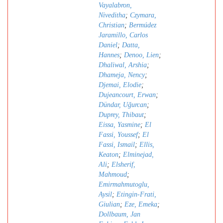
Vayalabron,
Niveditha
;
Czymara,
Christian
;
Bermúdez
Jaramillo, Carlos
Daniel
;
Datta,
Hannes
;
Denoo, Lien
;
Dhaliwal, Arshia
;
Dhameja, Nency
;
Djemai, Elodie
;
Dujeancourt, Erwan
;
Dündar, Uǧurcan
;
Duprey, Thibaut
;
Eissa, Yasmine
;
El
Fassi, Youssef
;
El
Fassi, Ismail
;
Ellis,
Keaton
;
Elminejad,
Ali
;
Elsherif,
Mahmoud
;
Emirmahmutoglu,
Aysil
;
Etingin-Frati,
Giulian
;
Eze, Emeka
;
Dollbaum, Jan