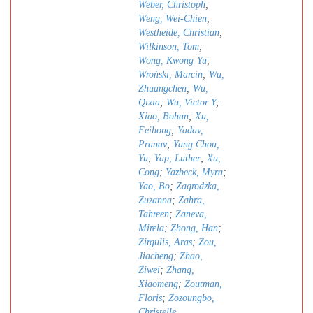
Weber, Christoph
;
Weng, Wei-Chien
;
Westheide, Christian
;
Wilkinson, Tom
;
Wong, Kwong-Yu
;
Wroński, Marcin
;
Wu,
Zhuangchen
;
Wu,
Qixia
;
Wu, Victor Y
;
Xiao, Bohan
;
Xu,
Feihong
;
Yadav,
Pranav
;
Yang Chou,
Yu
;
Yap, Luther
;
Xu,
Cong
;
Yazbeck, Myra
;
Yao, Bo
;
Zagrodzka,
Zuzanna
;
Zahra,
Tahreen
;
Zaneva,
Mirela
;
Zhong, Han
;
Zirgulis, Aras
;
Zou,
Jiacheng
;
Zhao,
Ziwei
;
Zhang,
Xiaomeng
;
Zoutman,
Floris
;
Zozoungbo,
Christelle