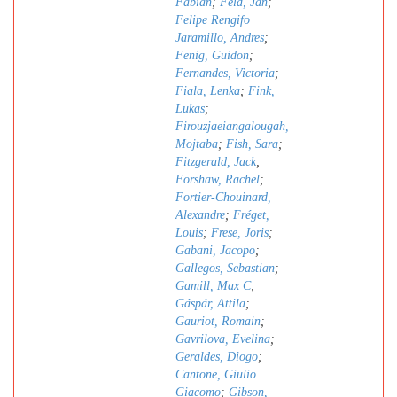
Fabian
;
Feld, Jan
;
Felipe Rengifo
Jaramillo, Andres
;
Fenig, Guidon
;
Fernandes, Victoria
;
Fiala, Lenka
;
Fink,
Lukas
;
Firouzjaeiangalougah,
Mojtaba
;
Fish, Sara
;
Fitzgerald, Jack
;
Forshaw, Rachel
;
Fortier-Chouinard,
Alexandre
;
Fréget,
Louis
;
Frese, Joris
;
Gabani, Jacopo
;
Gallegos, Sebastian
;
Gamill, Max C
;
Gáspár, Attila
;
Gauriot, Romain
;
Gavrilova, Evelina
;
Geraldes, Diogo
;
Cantone, Giulio
Giacomo
;
Gibson,