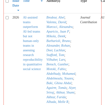
Issue
Title
Author(s)
Type
Ca
Date
2026
AI-assisted
Brodeur, Abel
;
Journal
A1
teams
Valenta, David
;
Contribution
outperform
Marcoci, Alexandru
;
AI-led teams
Aparicio, Juan P
;
but not
Mikola, Derek
;
human-only
Barbarioli, Bruno
;
teams in
Alexander, Rohan
;
assessing
Deer, Lachlan
;
research
Stafford, Tom
;
reproducibility
Vilhuber, Lars
;
in quantitative
Bensch, Gunther
;
social science
Motoki, Fabio
;
Abdelhady, Mohamed
;
Abdelmoula, Yousra
;
Baki, Ghina Abdul
;
Aguirre, Tomás
;
Aiyer,
Sriraj
;
Akhtar, Shumi
;
Akhtar, Farida
;
Albada, Melle R
;