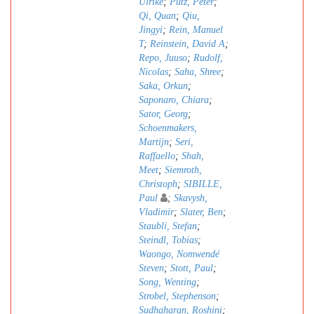
Ulrike
;
Pütz, Peter
;
Qi, Quan
;
Qiu,
Jingyi
;
Rein, Manuel
T
;
Reinstein, David A
;
Repo, Juuso
;
Rudolf,
Nicolas
;
Saha, Shree
;
Saka, Orkun
;
Saponaro, Chiara
;
Sator, Georg
;
Schoenmakers,
Martijn
;
Seri,
Raffaello
;
Shah,
Meet
;
Siemroth,
Christoph
;
SIBILLE,
Paul
;
Skavysh,
Vladimir
;
Slater, Ben
;
Staubli, Stefan
;
Steindl, Tobias
;
Waongo, Nomwendé
Steven
;
Stott, Paul
;
Song, Wenting
;
Strobel, Stephenson
;
Sudhaharan, Roshini
;