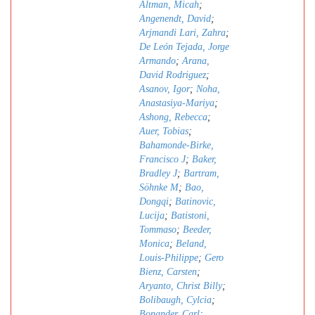
Altman, Micah
;
Angenendt, David
;
Arjmandi Lari, Zahra
;
De León Tejada, Jorge
Armando
;
Arana,
David Rodriguez
;
Asanov, Igor
;
Noha,
Anastasiya-Mariya
;
Ashong, Rebecca
;
Auer, Tobias
;
Bahamonde-Birke,
Francisco J
;
Baker,
Bradley J
;
Bartram,
Söhnke M
;
Bao,
Dongqi
;
Batinovic,
Lucija
;
Batistoni,
Tommaso
;
Beeder,
Monica
;
Beland,
Louis-Philippe
;
Gero
Bienz, Carsten
;
Aryanto, Christ Billy
;
Bolibaugh, Cylcia
;
Bonander, Carl
;