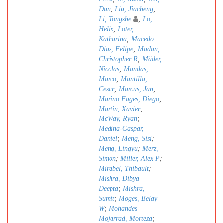
Dan
;
Liu, Jiacheng
;
Li, Tongzhe
;
Lo,
Helix
;
Loter,
Katharina
;
Macedo
Dias, Felipe
;
Madan,
Christopher R
;
Mäder,
Nicolas
;
Mandas,
Marco
;
Mantilla,
Cesar
;
Marcus, Jan
;
Marino Fages, Diego
;
Martin, Xavier
;
McWay, Ryan
;
Medina-Gaspar,
Daniel
;
Meng, Sisi
;
Meng, Lingyu
;
Merz,
Simon
;
Miller, Alex P
;
Mirabel, Thibault
;
Mishra, Dibya
Deepta
;
Mishra,
Sumit
;
Moges, Belay
W
;
Mohandes
Mojarrad, Morteza
;