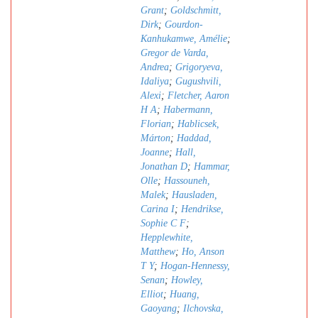
Grant
;
Goldschmitt,
Dirk
;
Gourdon-
Kanhukamwe, Amélie
;
Gregor de Varda,
Andrea
;
Grigoryeva,
Idaliya
;
Gugushvili,
Alexi
;
Fletcher, Aaron
H A
;
Habermann,
Florian
;
Hablicsek,
Márton
;
Haddad,
Joanne
;
Hall,
Jonathan D
;
Hammar,
Olle
;
Hassouneh,
Malek
;
Hausladen,
Carina I
;
Hendrikse,
Sophie C F
;
Hepplewhite,
Matthew
;
Ho, Anson
T Y
;
Hogan-Hennessy,
Senan
;
Howley,
Elliot
;
Huang,
Gaoyang
;
Ilchovska,