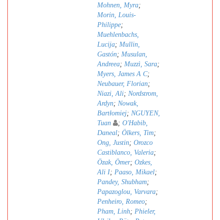
Mohnen, Myra
;
Morin, Louis-
Philippe
;
Muehlenbachs,
Lucija
;
Mullin,
Gastón
;
Musulan,
Andreea
;
Muzzì, Sara
;
Myers, James A C
;
Neubauer, Florian
;
Niazi, Ali
;
Nordstrom,
Ardyn
;
Nowak,
Bartłomiej
;
NGUYEN,
Tuan
;
O'Habib,
Daneal
;
Ölkers, Tim
;
Ong, Justin
;
Orozco
Castiblanco, Valeria
;
Özak, Ömer
;
Ozkes,
Ali I
;
Paaso, Mikael
;
Pandey, Shubham
;
Papazoglou, Varvara
;
Penheiro, Romeo
;
Pham, Linh
;
Phieler,