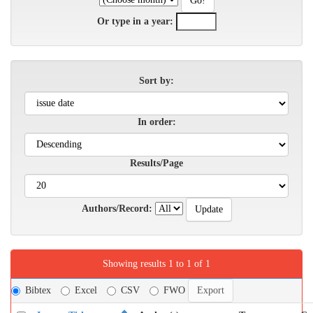
Or type in a year:
Sort by:
In order:
Results/Page
Authors/Record:
Showing results 1 to 1 of 1
Bibtex
Excel
CSV
FWO