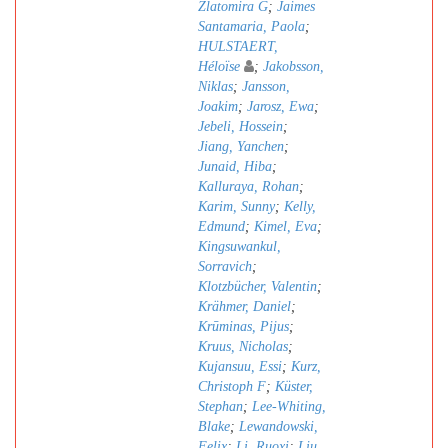
Zlatomira G
;
Jaimes
Santamaria, Paola
;
HULSTAERT,
Héloïse
;
Jakobsson,
Niklas
;
Jansson,
Joakim
;
Jarosz, Ewa
;
Jebeli, Hossein
;
Jiang, Yanchen
;
Junaid, Hiba
;
Kalluraya, Rohan
;
Karim, Sunny
;
Kelly,
Edmund
;
Kimel, Eva
;
Kingsuwankul,
Sorravich
;
Klotzbücher, Valentin
;
Krähmer, Daniel
;
Krūminas, Pijus
;
Kruus, Nicholas
;
Kujansuu, Essi
;
Kurz,
Christoph F
;
Küster,
Stephan
;
Lee-Whiting,
Blake
;
Lewandowski,
Felix
;
Li, Ruoxi
;
Liu,