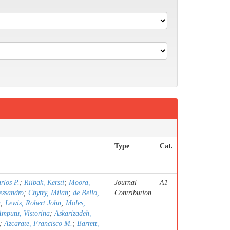
Type
Cat.
rlos P.
;
Riibak, Kersti
;
Moora,
Journal
A1
essandro
;
Chytry, Milan
;
de Bello,
Contribution
n
;
Lewis, Robert John
;
Moles,
Amputu, Vistorina
;
Askarizadeh,
;
Azcarate, Francisco M.
;
Barrett,