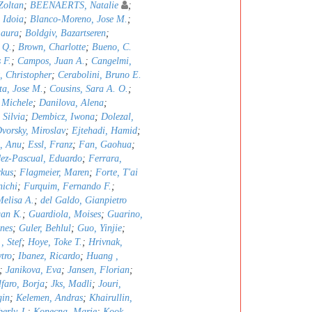
Zoltan
;
BEENAERTS, Natalie
;
 Idoia
;
Blanco-Moreno, Jose M.
;
Laura
;
Boldgiv, Bazartseren
;
 Q.
;
Brown, Charlotte
;
Bueno, C.
 F.
;
Campos, Juan A.
;
Cangelmi,
t, Christopher
;
Cerabolini, Bruno E.
ta, Jose M.
;
Cousins, Sara A. O.
;
, Michele
;
Danilova, Alena
;
 Silvia
;
Dembicz, Iwona
;
Dolezal,
vorsky, Miroslav
;
Ejtehadi, Hamid
;
n, Anu
;
Essl, Franz
;
Fan, Gaohua
;
ez-Pascual, Eduardo
;
Ferrara,
rkus
;
Flagmeier, Maren
;
Forte, T'ai
nichi
;
Furquim, Fernando F.
;
Melisa A.
;
del Galdo, Gianpietro
an K.
;
Guardiola, Moises
;
Guarino,
nes
;
Guler, Behlul
;
Guo, Yinjie
;
, Stef
;
Hoye, Toke T.
;
Hrivnak,
tro
;
Ibanez, Ricardo
;
Huang ,
;
Janikova, Eva
;
Jansen, Florian
;
faro, Borja
;
Jks, Madli
;
Jouri,
gin
;
Kelemen, Andras
;
Khairullin,
erly J.
;
Konecna, Marie
;
Kook,