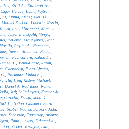
nikov, Kirill A.
;
Kozhevnikova,
;
Lager, Helena
;
Lanta, Vojtech
;
;
Li, Liping
;
Lisner, Ales
;
Liu,
, Manuel Esteban
;
Ludewig, Kristin
;
Macek, Petr
;
Marignani, Michela
;
nd, Jesper Erenskjold
;
Moeys,
nez, Eduardo
;
Moysiyenko, Ivan
;
Murillo, Raytha A.
;
Nambahu,
igne
;
Nowak, Arkadiusz
;
Nuche,
mir G.
;
Pachedjieva, Kalina L.
;
 Ana M. L.
;
Perez-Haase, Aaron
;
re, Gwendolyn
;
Plaza-Alvarez,
 C.
;
Prokhorov, Vadim E.
;
Reitalu, Triin
;
Ristow, Michael
;
rt, Daniel A. Rodriguez
;
Roman ,
Sadlo, Jiri
;
Salimbayeva, Karina
;
de
er, Cornelia
;
Scasta, John D.
;
 Nick L.
;
Sellan, Giacomo
;
Serra-
ana
;
Skobel, Nadiia
;
Sonkoly, Judit
;
szcz, Sebastian
;
Tanentzap, Andrew
ejero, Pablo
;
Tekeev, Dzhamal K.
;
;
Tian, Yichen
;
Tokaryuk, Alla
;