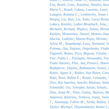
Ene
;
Korell, Lotte
;
Koroleva, Natalia
;
Korz
Maria V.
;
Kozub, Lukasz
;
Laanisto, Lauri
Lasagno, Romina G.
;
Lembrechts, Jonas J.
Houjia
;
Liu, Kun
;
Liu, Xuhe
;
Lucas-Borja
Lukacs, Katalin
;
Luther-Mosebach, Jona
;
Michalet, Richard
;
Miglecz, Tamas
;
Moeslu
Karlien
;
Montesinos, Daniel
;
Moreno-Jime
Mucina, Ladislav
;
Munoz-Rojas, Miriam
;
Sylvia M.
;
Neuenkamp, Lena
;
Normand, S
Paloma
;
Oja, Tatjana
;
Onipchenko, Vladi
Paganeli, Bruno
;
Peco, Begona
;
Peralta,
Peri, Pablo L.
;
Petraglia, Alessandro
;
Pey
Pedro Antonio
;
Plue, Jan
;
Prentice, Honor
Radujkovic, Dajana
;
Rahmanian, Soroor
;
Robin, Agnes A.
;
Robles, Ana Belen
;
Gina
Raul
;
Roos, Ruben E.
;
Rosati, Leonardo
;
Dios, Rut Sanchez
;
Sanchir, Khaliun
;
Sattl
Schmiedel, Ute
;
Schrader, Julian
;
Schultz,
Diaz, Josep M.
;
Silan, Giulia
;
Skalova, H
Stajerova, Katerina
;
Svitkova, Ivana
;
Swier
J.
;
Tanentzap, Fallon M.
;
Tarifa, Ruben
;
T
Tholin, Michael
;
Thormodsaeter, Ruben S.