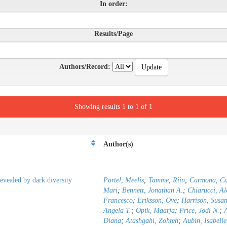
In order:
Results/Page
Authors/Record:
Showing results 1 to 1 of 1
Author(s)
evealed by dark diversity
Partel, Meelis
;
Tamme, Riin
;
Carmona, Ca
Mari
;
Bennett, Jonathan A.
;
Chiarucci, Al
Francesco
;
Eriksson, Ove
;
Harrison, Susa
Angela T.
;
Opik, Maarja
;
Price, Jodi N.
;
Diana
;
Atashgahi, Zohreh
;
Aubin, Isabelle