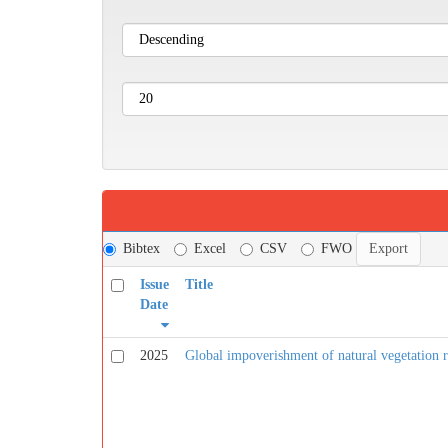
Bibtex
Excel
CSV
FWO
Issue
Title
Date
2025
Global impoverishment of natural vegetation r