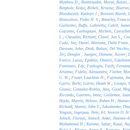
Matthew D.
;
Bashirzadeh, Maral
;
Batori, 
Bergholz, Kolja
;
Birkeli, Kristine
;
Biurrun,
Bloodworth, Kathryn J.
;
Boisvert-Marsh, 
Brancalion, Pedro H. S.
;
Brearley, Francis
Guillermo
;
Buffa, Gabriella
;
Cahill, James
Giacomo
;
Carbognani, Michele
;
Carcaille
L.
;
Chevalier, Richard
;
Clavel, Jan S.
;
Cos
Cuda, Jan
;
Dairel, Mariana
;
Dalle Fratte
Davison, John
;
Deak, Balazs
;
Del Vecchio,
Jiri
;
Dengler , Juergen
;
Domene, Xavier
;
D
Enrico, Lucas
;
Epikhin, Dmitrii
;
Eskeline
Fantinato, Edy
;
Fazlioglu, Fatih
;
Fernand
Arianna
;
Fidelis, Alessandra
;
Fischer, Ma
G. W.
;
Fraser, Lauchlan H.
;
Fujinuma, Ju
Garris, Berle
;
Garris, Heath W.
;
Giorgis, 
Giusso
;
Gonzalez-Robles, Ana
;
Good, Meg
Riccardo
;
Guerrero, Irene
;
Guillemot, Joan
Hejda, Martin
;
Heleno, Ruben H.
;
Haesen 
Richard
;
Hunter, John T.
;
Iakushenko, Dmy
Yingxin
;
Ingerpuu, Nele
;
Irl, Severin D. H.
Jeltsch, Florian
;
Jentsch, Anke
;
Jimenez-Al
Mohammad H.
;
Karami, Sahar
;
Katal, Ne
Bulat I.
;
Khuroo, Anzar A.
;
Komatsu, Kimb