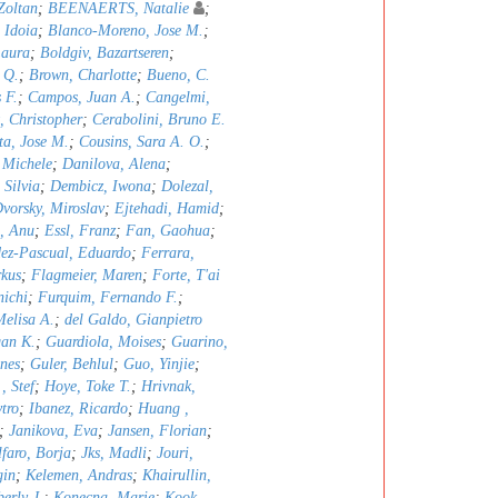
Zoltan
;
BEENAERTS, Natalie
;
 Idoia
;
Blanco-Moreno, Jose M.
;
Laura
;
Boldgiv, Bazartseren
;
 Q.
;
Brown, Charlotte
;
Bueno, C.
 F.
;
Campos, Juan A.
;
Cangelmi,
t, Christopher
;
Cerabolini, Bruno E.
ta, Jose M.
;
Cousins, Sara A. O.
;
, Michele
;
Danilova, Alena
;
 Silvia
;
Dembicz, Iwona
;
Dolezal,
vorsky, Miroslav
;
Ejtehadi, Hamid
;
n, Anu
;
Essl, Franz
;
Fan, Gaohua
;
ez-Pascual, Eduardo
;
Ferrara,
rkus
;
Flagmeier, Maren
;
Forte, T'ai
nichi
;
Furquim, Fernando F.
;
Melisa A.
;
del Galdo, Gianpietro
an K.
;
Guardiola, Moises
;
Guarino,
nes
;
Guler, Behlul
;
Guo, Yinjie
;
, Stef
;
Hoye, Toke T.
;
Hrivnak,
tro
;
Ibanez, Ricardo
;
Huang ,
;
Janikova, Eva
;
Jansen, Florian
;
faro, Borja
;
Jks, Madli
;
Jouri,
gin
;
Kelemen, Andras
;
Khairullin,
erly J.
;
Konecna, Marie
;
Kook,