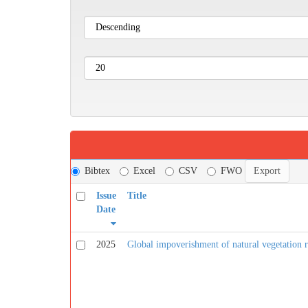
Bibtex
Excel
CSV
FWO
Issue
Title
Date
2025
Global impoverishment of natural vegetation r