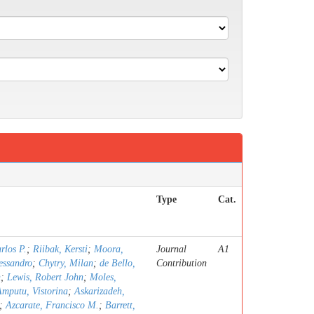
Type
Cat.
rlos P.
;
Riibak, Kersti
;
Moora,
Journal
A1
essandro
;
Chytry, Milan
;
de Bello,
Contribution
n
;
Lewis, Robert John
;
Moles,
Amputu, Vistorina
;
Askarizadeh,
;
Azcarate, Francisco M.
;
Barrett,