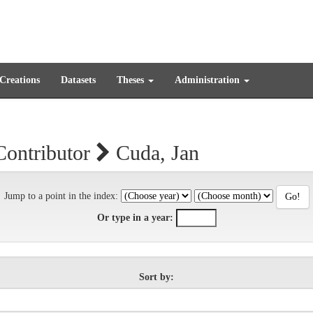
 Creations
Datasets
Theses
Administration
Contributor
Cuda, Jan
Jump to a point in the index:
Or type in a year:
Sort by: