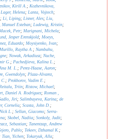
nikov, Kirill A.
;
Kozhevnikova,
;
Lager, Helena
;
Lanta, Vojtech
;
;
Li, Liping
;
Lisner, Ales
;
Liu,
, Manuel Esteban
;
Ludewig, Kristin
;
Macek, Petr
;
Marignani, Michela
;
nd, Jesper Erenskjold
;
Moeys,
nez, Eduardo
;
Moysiyenko, Ivan
;
Murillo, Raytha A.
;
Nambahu,
igne
;
Nowak, Arkadiusz
;
Nuche,
mir G.
;
Pachedjieva, Kalina L.
;
 Ana M. L.
;
Perez-Haase, Aaron
;
re, Gwendolyn
;
Plaza-Alvarez,
 C.
;
Prokhorov, Vadim E.
;
Reitalu, Triin
;
Ristow, Michael
;
rt, Daniel A. Rodriguez
;
Roman ,
Sadlo, Jiri
;
Salimbayeva, Karina
;
de
er, Cornelia
;
Scasta, John D.
;
 Nick L.
;
Sellan, Giacomo
;
Serra-
ana
;
Skobel, Nadiia
;
Sonkoly, Judit
;
szcz, Sebastian
;
Tanentzap, Andrew
ejero, Pablo
;
Tekeev, Dzhamal K.
;
;
Tian, Yichen
;
Tokaryuk, Alla
;