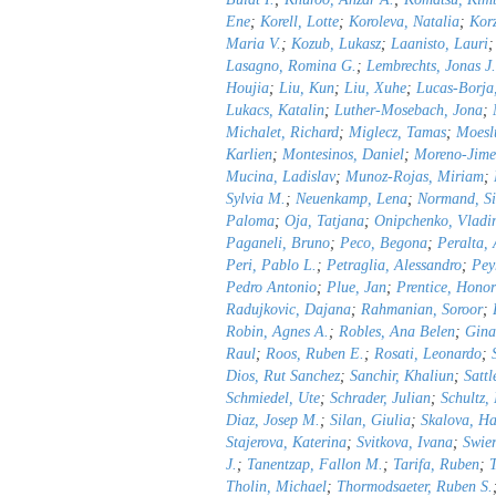
Ene
;
Korell, Lotte
;
Koroleva, Natalia
;
Korz
Maria V.
;
Kozub, Lukasz
;
Laanisto, Lauri
Lasagno, Romina G.
;
Lembrechts, Jonas J.
Houjia
;
Liu, Kun
;
Liu, Xuhe
;
Lucas-Borja
Lukacs, Katalin
;
Luther-Mosebach, Jona
;
Michalet, Richard
;
Miglecz, Tamas
;
Moeslu
Karlien
;
Montesinos, Daniel
;
Moreno-Jime
Mucina, Ladislav
;
Munoz-Rojas, Miriam
;
Sylvia M.
;
Neuenkamp, Lena
;
Normand, S
Paloma
;
Oja, Tatjana
;
Onipchenko, Vladi
Paganeli, Bruno
;
Peco, Begona
;
Peralta,
Peri, Pablo L.
;
Petraglia, Alessandro
;
Pey
Pedro Antonio
;
Plue, Jan
;
Prentice, Honor
Radujkovic, Dajana
;
Rahmanian, Soroor
;
Robin, Agnes A.
;
Robles, Ana Belen
;
Gina
Raul
;
Roos, Ruben E.
;
Rosati, Leonardo
;
Dios, Rut Sanchez
;
Sanchir, Khaliun
;
Sattl
Schmiedel, Ute
;
Schrader, Julian
;
Schultz,
Diaz, Josep M.
;
Silan, Giulia
;
Skalova, H
Stajerova, Katerina
;
Svitkova, Ivana
;
Swier
J.
;
Tanentzap, Fallon M.
;
Tarifa, Ruben
;
T
Tholin, Michael
;
Thormodsaeter, Ruben S.