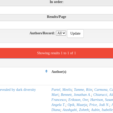
In order:
Results/Page
Authors/Record:
Showing results 1 to 1 of 1
Author(s)
evealed by dark diversity
Partel, Meelis
;
Tamme, Riin
;
Carmona, Ca
Mari
;
Bennett, Jonathan A.
;
Chiarucci, Al
Francesco
;
Eriksson, Ove
;
Harrison, Susa
Angela T.
;
Opik, Maarja
;
Price, Jodi N.
;
Diana
;
Atashgahi, Zohreh
;
Aubin, Isabelle