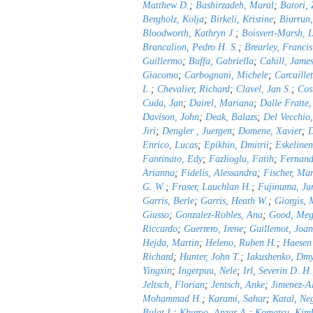
Matthew D.
;
Bashirzadeh, Maral
;
Batori, 
Bergholz, Kolja
;
Birkeli, Kristine
;
Biurrun,
Bloodworth, Kathryn J.
;
Boisvert-Marsh, 
Brancalion, Pedro H. S.
;
Brearley, Francis
Guillermo
;
Buffa, Gabriella
;
Cahill, James
Giacomo
;
Carbognani, Michele
;
Carcaille
L.
;
Chevalier, Richard
;
Clavel, Jan S.
;
Cos
Cuda, Jan
;
Dairel, Mariana
;
Dalle Fratte
Davison, John
;
Deak, Balazs
;
Del Vecchio,
Jiri
;
Dengler , Juergen
;
Domene, Xavier
;
D
Enrico, Lucas
;
Epikhin, Dmitrii
;
Eskeline
Fantinato, Edy
;
Fazlioglu, Fatih
;
Fernand
Arianna
;
Fidelis, Alessandra
;
Fischer, Ma
G. W.
;
Fraser, Lauchlan H.
;
Fujinuma, Ju
Garris, Berle
;
Garris, Heath W.
;
Giorgis, 
Giusso
;
Gonzalez-Robles, Ana
;
Good, Meg
Riccardo
;
Guerrero, Irene
;
Guillemot, Joan
Hejda, Martin
;
Heleno, Ruben H.
;
Haesen 
Richard
;
Hunter, John T.
;
Iakushenko, Dmy
Yingxin
;
Ingerpuu, Nele
;
Irl, Severin D. H.
Jeltsch, Florian
;
Jentsch, Anke
;
Jimenez-Al
Mohammad H.
;
Karami, Sahar
;
Katal, Ne
Bulat I.
;
Khuroo, Anzar A.
;
Komatsu, Kimb