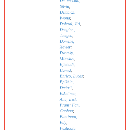
Del Vecchio,
Silvia
;
Dembicz,
Iwona
;
Dolezal, Jiri
;
Dengler ,
Juergen
;
Domene,
Xavier
;
Dvorsky,
Miroslav
;
Ejtehadi,
Hamid
;
Enrico, Lucas
;
Epikhin,
Dmitrii
;
Eskelinen,
Anu
;
Essl,
Franz
;
Fan,
Gaohua
;
Fantinato,
Edy
;
Fazlioglu,