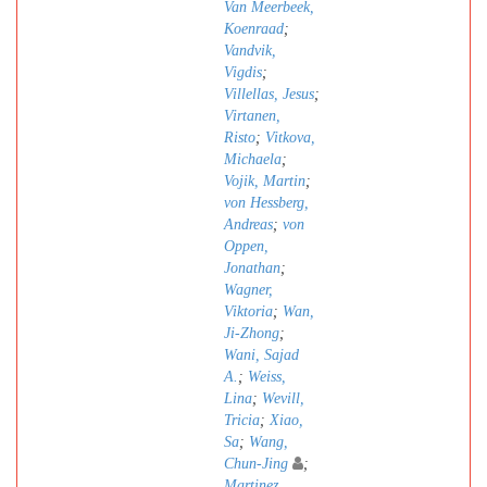
Van Meerbeek,
Koenraad
;
Vandvik,
Vigdis
;
Villellas, Jesus
;
Virtanen,
Risto
;
Vitkova,
Michaela
;
Vojik, Martin
;
von Hessberg,
Andreas
;
von
Oppen,
Jonathan
;
Wagner,
Viktoria
;
Wan,
Ji-Zhong
;
Wani, Sajad
A.
;
Weiss,
Lina
;
Wevill,
Tricia
;
Xiao,
Sa
;
Wang,
Chun-Jing
;
Martinez,