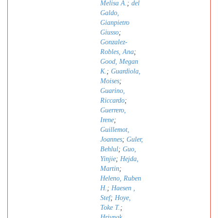
Melisa A.
;
del
Galdo,
Gianpietro
Giusso
;
Gonzalez-
Robles, Ana
;
Good, Megan
K.
;
Guardiola,
Moises
;
Guarino,
Riccardo
;
Guerrero,
Irene
;
Guillemot,
Joannes
;
Guler,
Behlul
;
Guo,
Yinjie
;
Hejda,
Martin
;
Heleno, Ruben
H.
;
Haesen ,
Stef
;
Hoye,
Toke T.
;
Hrivnak,