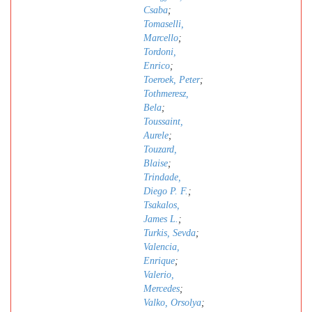
Csaba
;
Tomaselli,
Marcello
;
Tordoni,
Enrico
;
Toeroek, Peter
;
Tothmeresz,
Bela
;
Toussaint,
Aurele
;
Touzard,
Blaise
;
Trindade,
Diego P. F.
;
Tsakalos,
James L.
;
Turkis, Sevda
;
Valencia,
Enrique
;
Valerio,
Mercedes
;
Valko, Orsolya
;