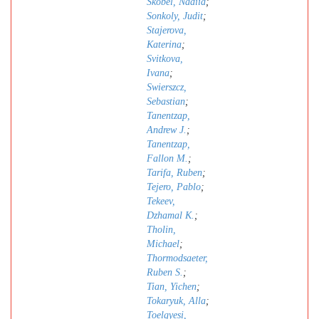
Skobel, Nadiia
;
Sonkoly, Judit
;
Stajerova,
Katerina
;
Svitkova,
Ivana
;
Swierszcz,
Sebastian
;
Tanentzap,
Andrew J.
;
Tanentzap,
Fallon M.
;
Tarifa, Ruben
;
Tejero, Pablo
;
Tekeev,
Dzhamal K.
;
Tholin,
Michael
;
Thormodsaeter,
Ruben S.
;
Tian, Yichen
;
Tokaryuk, Alla
;
Toelgyesi,