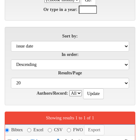
Or type in a year:
Sort by:
In order:
Results/Page
Authors/Record:
Showing results 1 to 1 of 1
Bibtex
Excel
CSV
FWO