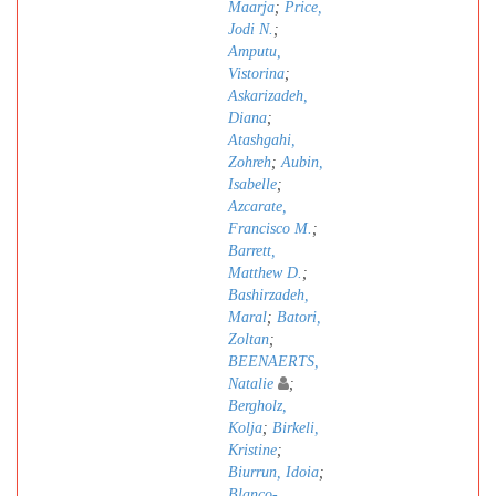
Maarja
;
Price,
Jodi N.
;
Amputu,
Vistorina
;
Askarizadeh,
Diana
;
Atashgahi,
Zohreh
;
Aubin,
Isabelle
;
Azcarate,
Francisco M.
;
Barrett,
Matthew D.
;
Bashirzadeh,
Maral
;
Batori,
Zoltan
;
BEENAERTS,
Natalie
;
Bergholz,
Kolja
;
Birkeli,
Kristine
;
Biurrun, Idoia
;
Blanco-