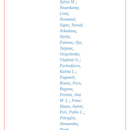
Sylvia M.
;
Neuenkamp,
Lena
;
Normand,
Signe
;
Nowak,
Arkadiusz
;
Nuche,
Paloma
;
Oja,
Tatjana
;
Onipchenko,
Vladimir G.
;
Pachedjieva,
Kalina L.
;
Paganeli,
Bruno
;
Peco,
Begona
;
Peralta, Ana
M. L.
;
Perez-
Haase, Aaron
;
Peri, Pablo L.
;
Petraglia,
Alessandro
;
Peyre,