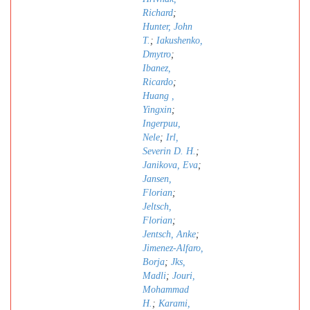
Richard
;
Hunter, John
T.
;
Iakushenko,
Dmytro
;
Ibanez,
Ricardo
;
Huang ,
Yingxin
;
Ingerpuu,
Nele
;
Irl,
Severin D. H.
;
Janikova, Eva
;
Jansen,
Florian
;
Jeltsch,
Florian
;
Jentsch, Anke
;
Jimenez-Alfaro,
Borja
;
Jks,
Madli
;
Jouri,
Mohammad
H.
;
Karami,