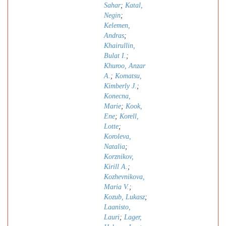
Sahar
;
Katal,
Negin
;
Kelemen,
Andras
;
Khairullin,
Bulat I.
;
Khuroo, Anzar
A.
;
Komatsu,
Kimberly J.
;
Konecna,
Marie
;
Kook,
Ene
;
Korell,
Lotte
;
Koroleva,
Natalia
;
Korznikov,
Kirill A.
;
Kozhevnikova,
Maria V.
;
Kozub, Lukasz
;
Laanisto,
Lauri
;
Lager,