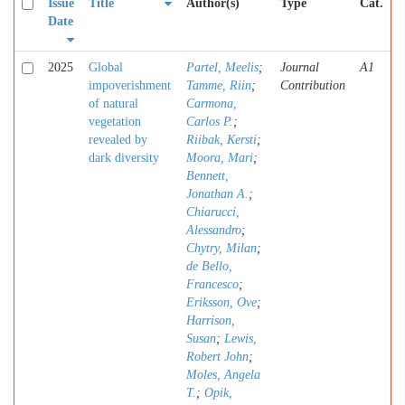
Issue
Title
Author(s)
Type
Cat.
Date
2025
Global
Partel, Meelis
;
Journal
A1
impoverishment
Tamme, Riin
;
Contribution
of natural
Carmona,
vegetation
Carlos P.
;
revealed by
Riibak, Kersti
;
dark diversity
Moora, Mari
;
Bennett,
Jonathan A.
;
Chiarucci,
Alessandro
;
Chytry, Milan
;
de Bello,
Francesco
;
Eriksson, Ove
;
Harrison,
Susan
;
Lewis,
Robert John
;
Moles, Angela
T.
;
Opik,