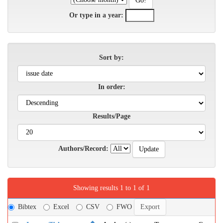
Or type in a year:
Sort by:
In order:
Results/Page
Authors/Record:
Showing results 1 to 1 of 1
Bibtex
Excel
CSV
FWO