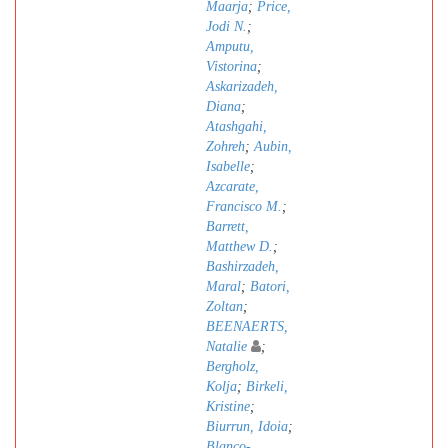
Maarja
;
Price,
Jodi N.
;
Amputu,
Vistorina
;
Askarizadeh,
Diana
;
Atashgahi,
Zohreh
;
Aubin,
Isabelle
;
Azcarate,
Francisco M.
;
Barrett,
Matthew D.
;
Bashirzadeh,
Maral
;
Batori,
Zoltan
;
BEENAERTS,
Natalie
;
Bergholz,
Kolja
;
Birkeli,
Kristine
;
Biurrun, Idoia
;
Blanco-