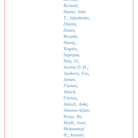
Richard
;
Hunter, John
T.
;
Iakushenko,
Dmytro
;
Ibanez,
Ricardo
;
Huang ,
Yingxin
;
Ingerpuu,
Nele
;
Irl,
Severin D. H.
;
Janikova, Eva
;
Jansen,
Florian
;
Jeltsch,
Florian
;
Jentsch, Anke
;
Jimenez-Alfaro,
Borja
;
Jks,
Madli
;
Jouri,
Mohammad
H.
;
Karami,