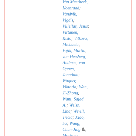
Van Meerbeek,
Koenraad
;
Vandvik,
Vigdis
;
Villellas, Jesus
;
Virtanen,
Risto
;
Vitkova,
Michaela
;
Vojik, Martin
;
von Hessberg,
Andreas
;
von
Oppen,
Jonathan
;
Wagner,
Viktoria
;
Wan,
Ji-Zhong
;
Wani, Sajad
A.
;
Weiss,
Lina
;
Wevill,
Tricia
;
Xiao,
Sa
;
Wang,
Chun-Jing
;
Martinez,