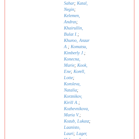
Sahar
;
Katal,
Negin
;
Kelemen,
Andras
;
Khairullin,
Bulat I.
;
Khuroo, Anzar
A.
;
Komatsu,
Kimberly J.
;
Konecna,
Marie
;
Kook,
Ene
;
Korell,
Lotte
;
Koroleva,
Natalia
;
Korznikov,
Kirill A.
;
Kozhevnikova,
Maria V.
;
Kozub, Lukasz
;
Laanisto,
Lauri
;
Lager,