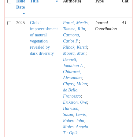
Issue
Title
Author(s)
Type
Cat.
Date
2025
Global
Partel, Meelis
;
Journal
A1
impoverishment
Tamme, Riin
;
Contribution
of natural
Carmona,
vegetation
Carlos P.
;
revealed by
Riibak, Kersti
;
dark diversity
Moora, Mari
;
Bennett,
Jonathan A.
;
Chiarucci,
Alessandro
;
Chytry, Milan
;
de Bello,
Francesco
;
Eriksson, Ove
;
Harrison,
Susan
;
Lewis,
Robert John
;
Moles, Angela
T.
;
Opik,