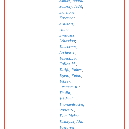
Skobel, Nadiia
;
Sonkoly, Judit
;
Stajerova,
Katerina
;
Svitkova,
Ivana
;
Swierszcz,
Sebastian
;
Tanentzap,
Andrew J.
;
Tanentzap,
Fallon M.
;
Tarifa, Ruben
;
Tejero, Pablo
;
Tekeev,
Dzhamal K.
;
Tholin,
Michael
;
Thormodsaeter,
Ruben S.
;
Tian, Yichen
;
Tokaryuk, Alla
;
Toelgyesi,