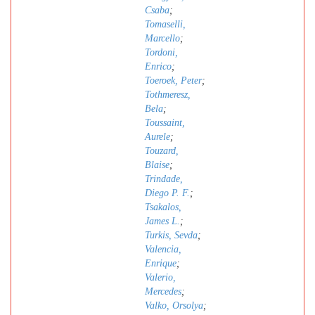
Csaba
;
Tomaselli,
Marcello
;
Tordoni,
Enrico
;
Toeroek, Peter
;
Tothmeresz,
Bela
;
Toussaint,
Aurele
;
Touzard,
Blaise
;
Trindade,
Diego P. F.
;
Tsakalos,
James L.
;
Turkis, Sevda
;
Valencia,
Enrique
;
Valerio,
Mercedes
;
Valko, Orsolya
;