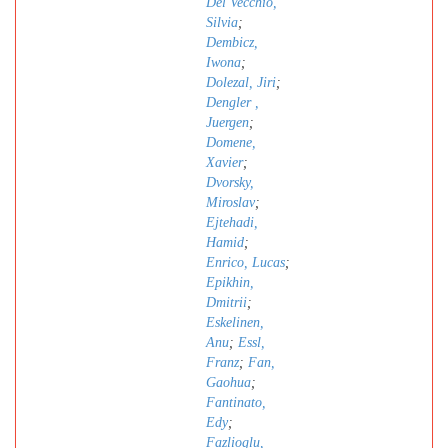
Del Vecchio,
Silvia
;
Dembicz,
Iwona
;
Dolezal, Jiri
;
Dengler ,
Juergen
;
Domene,
Xavier
;
Dvorsky,
Miroslav
;
Ejtehadi,
Hamid
;
Enrico, Lucas
;
Epikhin,
Dmitrii
;
Eskelinen,
Anu
;
Essl,
Franz
;
Fan,
Gaohua
;
Fantinato,
Edy
;
Fazlioglu,