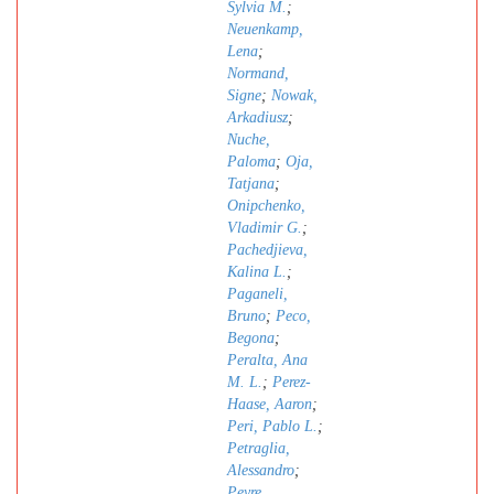
Sylvia M.
;
Neuenkamp,
Lena
;
Normand,
Signe
;
Nowak,
Arkadiusz
;
Nuche,
Paloma
;
Oja,
Tatjana
;
Onipchenko,
Vladimir G.
;
Pachedjieva,
Kalina L.
;
Paganeli,
Bruno
;
Peco,
Begona
;
Peralta, Ana
M. L.
;
Perez-
Haase, Aaron
;
Peri, Pablo L.
;
Petraglia,
Alessandro
;
Peyre,