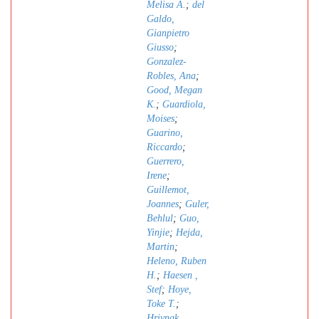
Melisa A.
;
del
Galdo,
Gianpietro
Giusso
;
Gonzalez-
Robles, Ana
;
Good, Megan
K.
;
Guardiola,
Moises
;
Guarino,
Riccardo
;
Guerrero,
Irene
;
Guillemot,
Joannes
;
Guler,
Behlul
;
Guo,
Yinjie
;
Hejda,
Martin
;
Heleno, Ruben
H.
;
Haesen ,
Stef
;
Hoye,
Toke T.
;
Hrivnak,