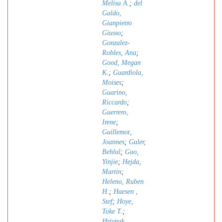
Melisa A.
;
del
Galdo,
Gianpietro
Giusso
;
Gonzalez-
Robles, Ana
;
Good, Megan
K.
;
Guardiola,
Moises
;
Guarino,
Riccardo
;
Guerrero,
Irene
;
Guillemot,
Joannes
;
Guler,
Behlul
;
Guo,
Yinjie
;
Hejda,
Martin
;
Heleno, Ruben
H.
;
Haesen ,
Stef
;
Hoye,
Toke T.
;
Hrivnak,