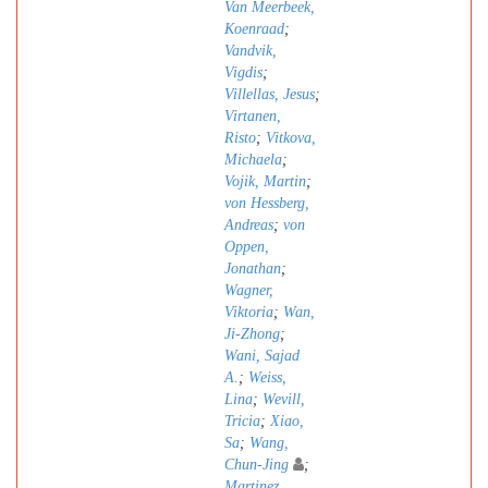
Van Meerbeek,
Koenraad
;
Vandvik,
Vigdis
;
Villellas, Jesus
;
Virtanen,
Risto
;
Vitkova,
Michaela
;
Vojik, Martin
;
von Hessberg,
Andreas
;
von
Oppen,
Jonathan
;
Wagner,
Viktoria
;
Wan,
Ji-Zhong
;
Wani, Sajad
A.
;
Weiss,
Lina
;
Wevill,
Tricia
;
Xiao,
Sa
;
Wang,
Chun-Jing
;
Martinez,