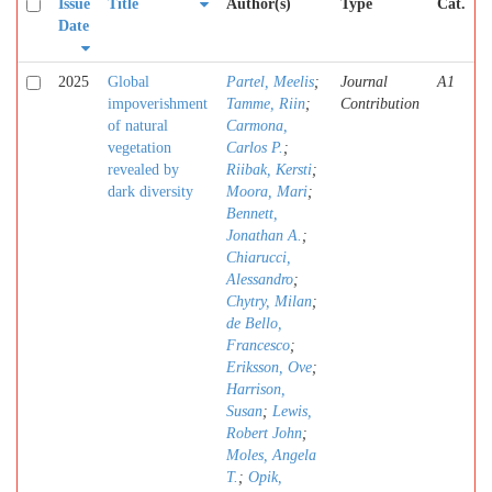
Issue
Title
Author(s)
Type
Cat.
Date
2025
Global
Partel, Meelis
;
Journal
A1
impoverishment
Tamme, Riin
;
Contribution
of natural
Carmona,
vegetation
Carlos P.
;
revealed by
Riibak, Kersti
;
dark diversity
Moora, Mari
;
Bennett,
Jonathan A.
;
Chiarucci,
Alessandro
;
Chytry, Milan
;
de Bello,
Francesco
;
Eriksson, Ove
;
Harrison,
Susan
;
Lewis,
Robert John
;
Moles, Angela
T.
;
Opik,