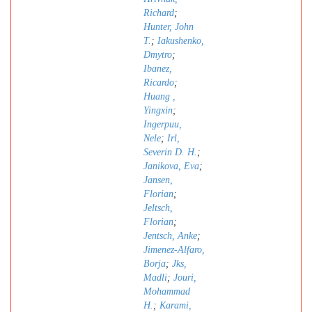
Richard
;
Hunter, John
T.
;
Iakushenko,
Dmytro
;
Ibanez,
Ricardo
;
Huang ,
Yingxin
;
Ingerpuu,
Nele
;
Irl,
Severin D. H.
;
Janikova, Eva
;
Jansen,
Florian
;
Jeltsch,
Florian
;
Jentsch, Anke
;
Jimenez-Alfaro,
Borja
;
Jks,
Madli
;
Jouri,
Mohammad
H.
;
Karami,