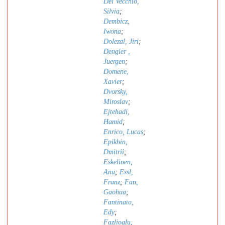
Del Vecchio,
Silvia
;
Dembicz,
Iwona
;
Dolezal, Jiri
;
Dengler ,
Juergen
;
Domene,
Xavier
;
Dvorsky,
Miroslav
;
Ejtehadi,
Hamid
;
Enrico, Lucas
;
Epikhin,
Dmitrii
;
Eskelinen,
Anu
;
Essl,
Franz
;
Fan,
Gaohua
;
Fantinato,
Edy
;
Fazlioglu,