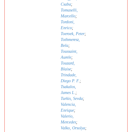
Csaba
;
Tomaselli,
Marcello
;
Tordoni,
Enrico
;
Toeroek, Peter
;
Tothmeresz,
Bela
;
Toussaint,
Aurele
;
Touzard,
Blaise
;
Trindade,
Diego P. F.
;
Tsakalos,
James L.
;
Turkis, Sevda
;
Valencia,
Enrique
;
Valerio,
Mercedes
;
Valko, Orsolya
;