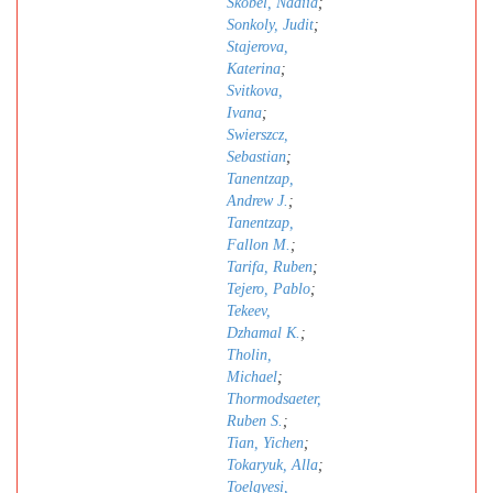
Skobel, Nadiia
;
Sonkoly, Judit
;
Stajerova,
Katerina
;
Svitkova,
Ivana
;
Swierszcz,
Sebastian
;
Tanentzap,
Andrew J.
;
Tanentzap,
Fallon M.
;
Tarifa, Ruben
;
Tejero, Pablo
;
Tekeev,
Dzhamal K.
;
Tholin,
Michael
;
Thormodsaeter,
Ruben S.
;
Tian, Yichen
;
Tokaryuk, Alla
;
Toelgyesi,