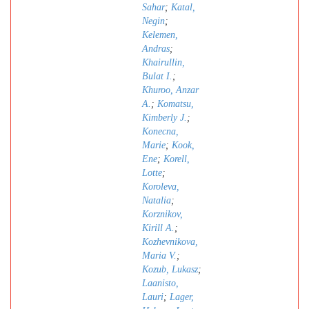
Sahar
;
Katal,
Negin
;
Kelemen,
Andras
;
Khairullin,
Bulat I.
;
Khuroo, Anzar
A.
;
Komatsu,
Kimberly J.
;
Konecna,
Marie
;
Kook,
Ene
;
Korell,
Lotte
;
Koroleva,
Natalia
;
Korznikov,
Kirill A.
;
Kozhevnikova,
Maria V.
;
Kozub, Lukasz
;
Laanisto,
Lauri
;
Lager,