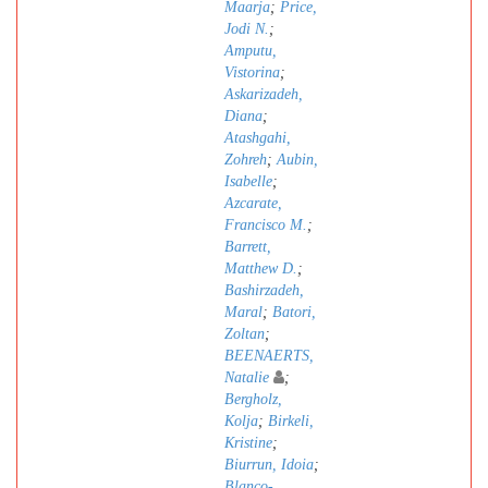
Maarja
;
Price,
Jodi N.
;
Amputu,
Vistorina
;
Askarizadeh,
Diana
;
Atashgahi,
Zohreh
;
Aubin,
Isabelle
;
Azcarate,
Francisco M.
;
Barrett,
Matthew D.
;
Bashirzadeh,
Maral
;
Batori,
Zoltan
;
BEENAERTS,
Natalie
;
Bergholz,
Kolja
;
Birkeli,
Kristine
;
Biurrun, Idoia
;
Blanco-