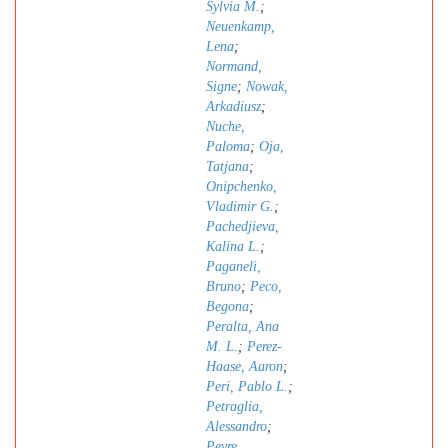
Sylvia M.
;
Neuenkamp,
Lena
;
Normand,
Signe
;
Nowak,
Arkadiusz
;
Nuche,
Paloma
;
Oja,
Tatjana
;
Onipchenko,
Vladimir G.
;
Pachedjieva,
Kalina L.
;
Paganeli,
Bruno
;
Peco,
Begona
;
Peralta, Ana
M. L.
;
Perez-
Haase, Aaron
;
Peri, Pablo L.
;
Petraglia,
Alessandro
;
Peyre,