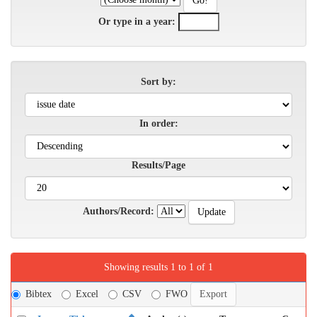
Or type in a year:
Sort by:
In order:
Results/Page
Authors/Record:
Showing results 1 to 1 of 1
Bibtex
Excel
CSV
FWO