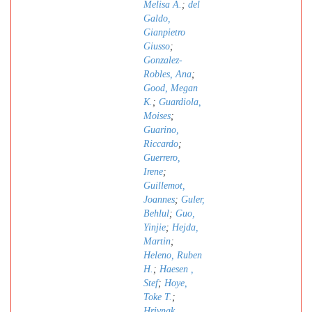
Melisa A.
;
del
Galdo,
Gianpietro
Giusso
;
Gonzalez-
Robles, Ana
;
Good, Megan
K.
;
Guardiola,
Moises
;
Guarino,
Riccardo
;
Guerrero,
Irene
;
Guillemot,
Joannes
;
Guler,
Behlul
;
Guo,
Yinjie
;
Hejda,
Martin
;
Heleno, Ruben
H.
;
Haesen ,
Stef
;
Hoye,
Toke T.
;
Hrivnak,