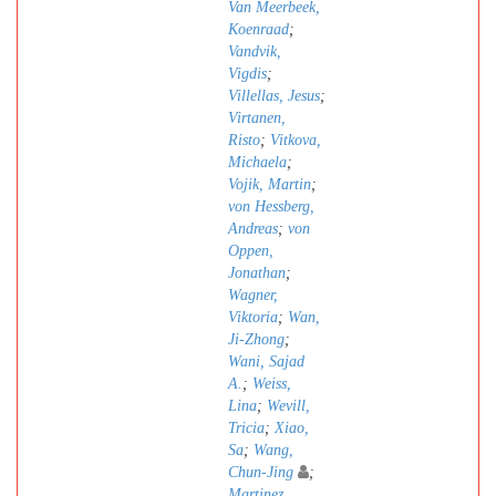
Van Meerbeek,
Koenraad
;
Vandvik,
Vigdis
;
Villellas, Jesus
;
Virtanen,
Risto
;
Vitkova,
Michaela
;
Vojik, Martin
;
von Hessberg,
Andreas
;
von
Oppen,
Jonathan
;
Wagner,
Viktoria
;
Wan,
Ji-Zhong
;
Wani, Sajad
A.
;
Weiss,
Lina
;
Wevill,
Tricia
;
Xiao,
Sa
;
Wang,
Chun-Jing
;
Martinez,