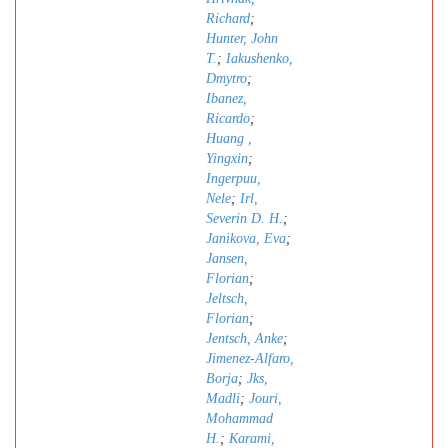
Richard
;
Hunter, John
T.
;
Iakushenko,
Dmytro
;
Ibanez,
Ricardo
;
Huang ,
Yingxin
;
Ingerpuu,
Nele
;
Irl,
Severin D. H.
;
Janikova, Eva
;
Jansen,
Florian
;
Jeltsch,
Florian
;
Jentsch, Anke
;
Jimenez-Alfaro,
Borja
;
Jks,
Madli
;
Jouri,
Mohammad
H.
;
Karami,