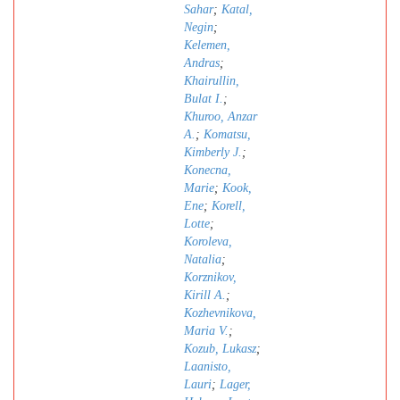
Sahar
;
Katal,
Negin
;
Kelemen,
Andras
;
Khairullin,
Bulat I.
;
Khuroo, Anzar
A.
;
Komatsu,
Kimberly J.
;
Konecna,
Marie
;
Kook,
Ene
;
Korell,
Lotte
;
Koroleva,
Natalia
;
Korznikov,
Kirill A.
;
Kozhevnikova,
Maria V.
;
Kozub, Lukasz
;
Laanisto,
Lauri
;
Lager,