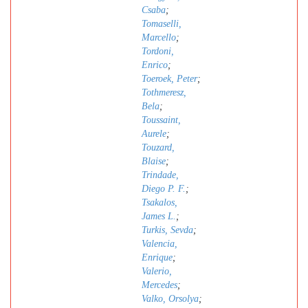
Csaba
;
Tomaselli,
Marcello
;
Tordoni,
Enrico
;
Toeroek, Peter
;
Tothmeresz,
Bela
;
Toussaint,
Aurele
;
Touzard,
Blaise
;
Trindade,
Diego P. F.
;
Tsakalos,
James L.
;
Turkis, Sevda
;
Valencia,
Enrique
;
Valerio,
Mercedes
;
Valko, Orsolya
;