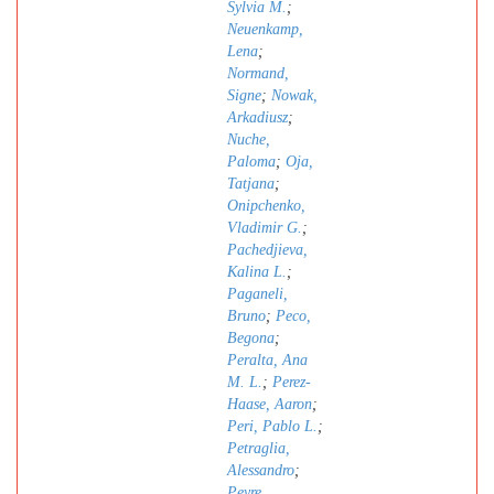
Sylvia M.
;
Neuenkamp,
Lena
;
Normand,
Signe
;
Nowak,
Arkadiusz
;
Nuche,
Paloma
;
Oja,
Tatjana
;
Onipchenko,
Vladimir G.
;
Pachedjieva,
Kalina L.
;
Paganeli,
Bruno
;
Peco,
Begona
;
Peralta, Ana
M. L.
;
Perez-
Haase, Aaron
;
Peri, Pablo L.
;
Petraglia,
Alessandro
;
Peyre,