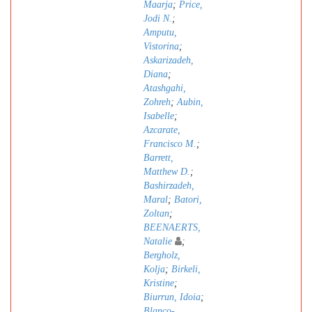
Maarja
;
Price,
Jodi N.
;
Amputu,
Vistorina
;
Askarizadeh,
Diana
;
Atashgahi,
Zohreh
;
Aubin,
Isabelle
;
Azcarate,
Francisco M.
;
Barrett,
Matthew D.
;
Bashirzadeh,
Maral
;
Batori,
Zoltan
;
BEENAERTS,
Natalie
;
Bergholz,
Kolja
;
Birkeli,
Kristine
;
Biurrun, Idoia
;
Blanco-