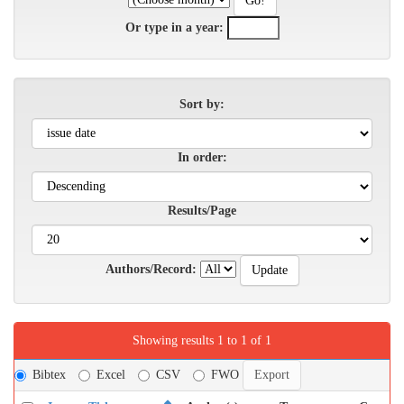
Or type in a year:
Sort by:
In order:
Results/Page
Authors/Record:
Showing results 1 to 1 of 1
Bibtex
Excel
CSV
FWO