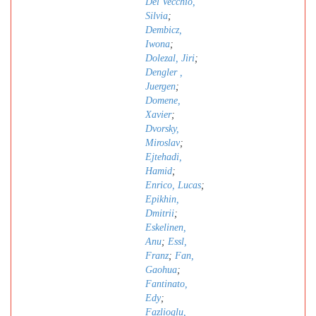
Del Vecchio,
Silvia
;
Dembicz,
Iwona
;
Dolezal, Jiri
;
Dengler ,
Juergen
;
Domene,
Xavier
;
Dvorsky,
Miroslav
;
Ejtehadi,
Hamid
;
Enrico, Lucas
;
Epikhin,
Dmitrii
;
Eskelinen,
Anu
;
Essl,
Franz
;
Fan,
Gaohua
;
Fantinato,
Edy
;
Fazlioglu,