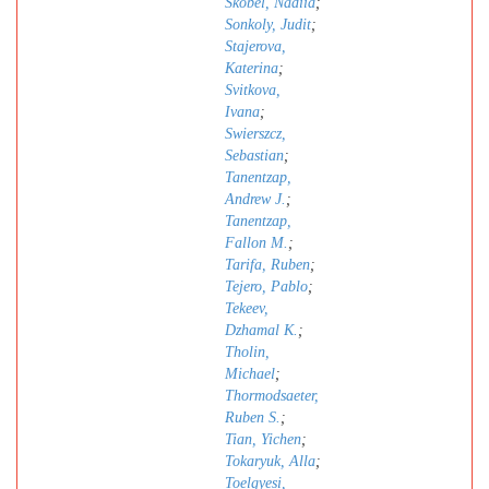
Skobel, Nadiia
;
Sonkoly, Judit
;
Stajerova,
Katerina
;
Svitkova,
Ivana
;
Swierszcz,
Sebastian
;
Tanentzap,
Andrew J.
;
Tanentzap,
Fallon M.
;
Tarifa, Ruben
;
Tejero, Pablo
;
Tekeev,
Dzhamal K.
;
Tholin,
Michael
;
Thormodsaeter,
Ruben S.
;
Tian, Yichen
;
Tokaryuk, Alla
;
Toelgyesi,