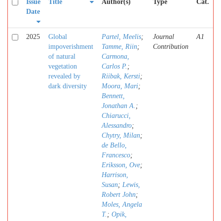
Issue
Title
Author(s)
Type
Cat.
Date
2025
Global
Partel, Meelis
;
Journal
A1
impoverishment
Tamme, Riin
;
Contribution
of natural
Carmona,
vegetation
Carlos P.
;
revealed by
Riibak, Kersti
;
dark diversity
Moora, Mari
;
Bennett,
Jonathan A.
;
Chiarucci,
Alessandro
;
Chytry, Milan
;
de Bello,
Francesco
;
Eriksson, Ove
;
Harrison,
Susan
;
Lewis,
Robert John
;
Moles, Angela
T.
;
Opik,